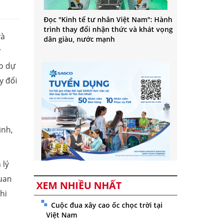
Đọc "Kinh tế tư nhân Việt Nam": Hành
trình thay đổi nhận thức và khát vọng
và
dân giàu, nước mạnh
ừ
ho dự
y đổi
ình,
 lý
uan
XEM NHIỀU NHẤT
hi
Cuộc đua xây cao ốc chọc trời tại
Việt Nam