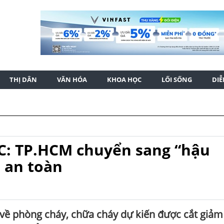
THỊ DÂN
VĂN HÓA
KHOA HỌC
LỐI SỐNG
DI
C: TP.HCM chuyển sang “hậu
 an toàn
 về phòng cháy, chữa cháy dự kiến được cắt giảm