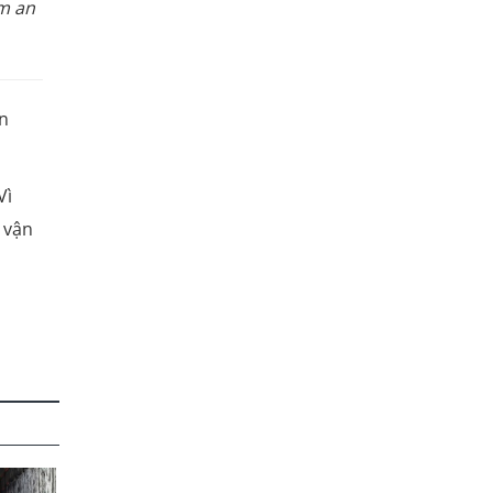
m an
án
Vì
 vận