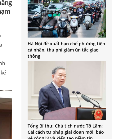
hẳng
phạm
n
Hà Nội đề xuất hạn chế phương tiện
a
cá nhân, thu phí giảm ùn tắc giao
u
thông
anh
 kế
Tổng Bí thư, Chủ tịch nước Tô Lâm:
Cải cách tư pháp giai đoạn mới, bảo
vệ công lý và kiến tạo niềm tin