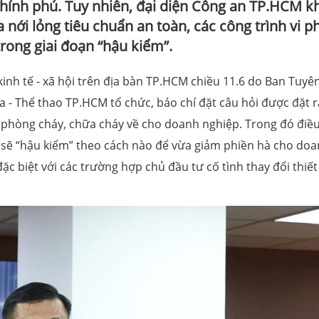
Chính phủ. Tuy nhiên, đại diện Công an TP.HCM k
 nới lỏng tiêu chuẩn an toàn, các công trình vi 
trong giai đoạn “hậu kiểm”.
kinh tế - xã hội trên địa bàn TP.HCM chiều 11.6 do Ban Tuyê
 - Thể thao TP.HCM tổ chức, báo chí đặt câu hỏi được đặt r
phòng cháy, chữa cháy về cho doanh nghiệp. Trong đó điề
sẽ “hậu kiểm” theo cách nào để vừa giảm phiền hà cho do
ặc biệt với các trường hợp chủ đầu tư cố tình thay đổi thiết