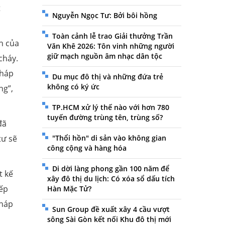
t
Nguyễn Ngọc Tư: Bởi bôi hồng
Toàn cảnh lễ trao Giải thưởng Trần
h của
Văn Khê 2026: Tôn vinh những người
giữ mạch nguồn âm nhạc dân tộc
cháy.
pháp
Du mục đô thị và những đứa trẻ
không có ký ức
ng”,
TP.HCM xử lý thế nào với hơn 780
tuyến đường trùng tên, trùng số?
đã
tư sẽ
"Thổi hồn" di sản vào không gian
công cộng và hàng hóa
Di dời làng phong gần 100 năm để
t kế
xây đô thị du lịch: Có xóa sổ dấu tích
iếp
Hàn Mặc Tử?
pháp
Sun Group đề xuất xây 4 cầu vượt
sông Sài Gòn kết nối Khu đô thị mới