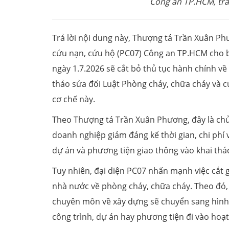
Công an TP.HCM, trả 
Trả lời nội dung này, Thượng tá Trần Xuân P
cứu nạn, cứu hộ (PC07) Công an TP.HCM cho b
ngày 1.7.2026 sẽ cắt bỏ thủ tục hành chính v
thảo sửa đổi Luật Phòng cháy, chữa cháy và cứ
cơ chế này.
Theo Thượng tá Trần Xuân Phương, đây là chủ
doanh nghiệp giảm đáng kể thời gian, chi phí 
dự án và phương tiện giao thông vào khai thá
Tuy nhiên, đại diện PC07 nhấn mạnh việc cắt
nhà nước về phòng cháy, chữa cháy. Theo đó,
chuyên môn về xây dựng sẽ chuyển sang hình t
công trình, dự án hay phương tiện đi vào hoạ