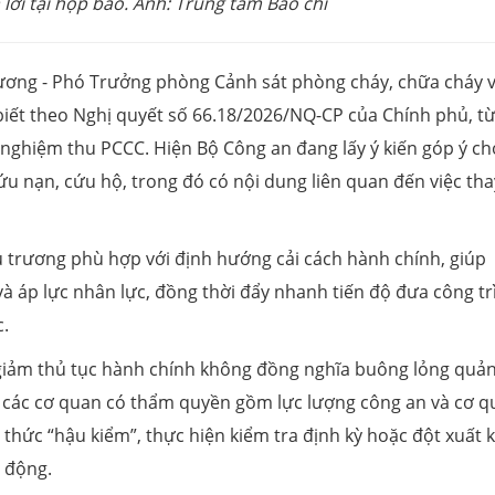
lời tại họp báo. Ảnh: Trung tâm Báo chí
hương - Phó Trưởng phòng Cảnh sát phòng cháy, chữa cháy 
iết theo Nghị quyết số 66.18/2026/NQ-CP của Chính phủ, t
ề nghiệm thu PCCC. Hiện Bộ Công an đang lấy ý kiến góp ý c
u nạn, cứu hộ, trong đó có nội dung liên quan đến việc tha
 trương phù hợp với định hướng cải cách hành chính, giúp
và áp lực nhân lực, đồng thời đẩy nhanh tiến độ đưa công tr
c.
 giảm thủ tục hành chính không đồng nghĩa buông lỏng quản
 các cơ quan có thẩm quyền gồm lực lượng công an và cơ q
hức “hậu kiểm”, thực hiện kiểm tra định kỳ hoặc đột xuất k
t động.