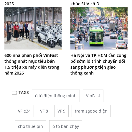
2025
khúc SUV cỡ D
600 nhà phân phối VinFast
Hà Nội và TP.HCM cần công
thống nhất mục tiêu bán
bố sớm lộ trình chuyển đổi
1,5 triệu xe máy điện trong
sang phương tiện giao
năm 2026
thông xanh
TAGS
ô tô điện thông minh
VinFast
VF e34
VF 8
VF 9
trạm sạc xe điện
cho thuê pin
ô tô bán chạy