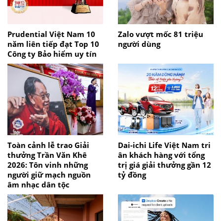
Prudential Việt Nam 10
Zalo vượt mốc 81 triệu
năm liên tiếp đạt Top 10
người dùng
Công ty Bảo hiểm uy tín
Toàn cảnh lễ trao Giải
Dai-ichi Life Việt Nam tri
thưởng Trần Văn Khê
ân khách hàng với tổng
2026: Tôn vinh những
trị giá giải thưởng gần 12
người giữ mạch nguồn
tỷ đồng
âm nhạc dân tộc