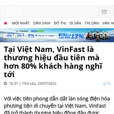
MỚI NHẤT
DÂN SINH
ĐÔ THỊ
DI SẢN
THỊ DÂN
VĂN H
Tại Việt Nam, VinFast là
thương hiệu đầu tiên mà
hơn 80% khách hàng nghĩ
tới
16:31 | Thứ sáu, 29/07/2022
0
Với việc tiên phong dẫn dắt làn sóng điện hóa
phương tiện di chuyển tại Việt Nam, VinFast
đã trở thành thương hiệu đông đảo được