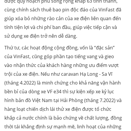
được quy hoạch phủ sóng rộng khắp 63 tỉnh thành,
cùng chính sách thuê bao pin độc đáo của VinFast đã
giúp xóa bỏ những rào cản của xe điện liên quan đến
tính tiện lợi và chi phí ban đầu, giúp việc tiếp cận và
sử dụng xe điện trở nên dễ dàng.
Thứ tư, các hoạt động cộng đồng, vốn là “đặc sản”
của VinFast, cũng góp phần tạo tiếng vang và gieo
vào nhận thức của khách hàng những ưu điểm vượt
trội của xe điện. Nếu như caravan Hạ Long - Sa Vĩ
(tháng 4.2022) là minh chứng cho khả năng vận hành
bền bỉ của dòng xe VF e34 thì sự kiện xếp xe kỷ lục
hình bản đồ Việt Nam tại Hải Phòng (tháng 7.2022) và
hàng loạt chiến dịch lái thử xe điện được tổ chức
khắp cả nước chính là bảo chứng về chất lượng, đồng
thời tái khẳng định sự mạnh mẽ, linh hoạt của những