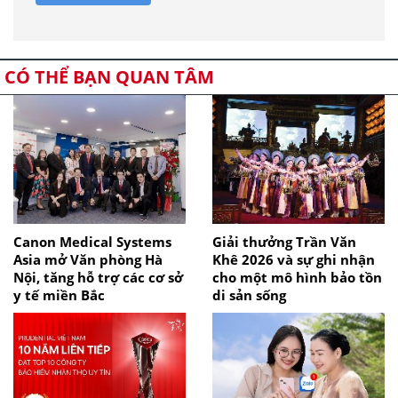
CÓ THỂ BẠN QUAN TÂM
Canon Medical Systems
Giải thưởng Trần Văn
Asia mở Văn phòng Hà
Khê 2026 và sự ghi nhận
Nội, tăng hỗ trợ các cơ sở
cho một mô hình bảo tồn
y tế miền Bắc
di sản sống