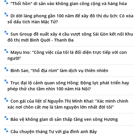
"Thổi hồn" di sản vào không gian công cộng và hàng hóa
Di dời làng phong gần 100 năm để xây đô thị du lịch: Có xóa
sổ dấu tích Hàn Mặc Tử?
Sun Group đề xuất xây 4 cầu vượt sông Sài Gòn kết nối Khu
đô thị mới Bình Quới - Thanh Đa
Mayu Ino: “Công việc của tôi là đối diện trực tiếp với con
người”
Bình San, “thổ địa ròm” làm dịch vụ thiên nhiên
Trục đại lộ cảnh quan sông Hồng: Động lực phát triển hay
phép thử cho tầm nhìn 100 năm Hà Nội?
Con gái của liệt sĩ Nguyễn Thị Minh Khai: “Xác minh chính
xác nơi chôn cất mẹ là tâm nguyện lớn nhất đời tôi”
Bảo vệ không gian di sản thấp tầng ven sông Hương
Câu chuyện tháng Tư với gia đình anh Bảy