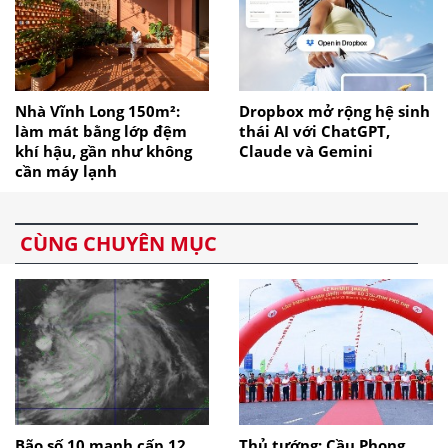
Nhà Vĩnh Long 150m²:
Dropbox mở rộng hệ sinh
làm mát bằng lớp đệm
thái AI với ChatGPT,
khí hậu, gần như không
Claude và Gemini
cần máy lạnh
CÙNG CHUYÊN MỤC
Bão số 10 mạnh cấp 12
Thủ tướng: Cầu Phong