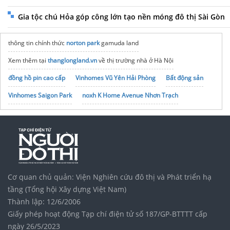
Gia tộc chú Hỏa góp công lớn tạo nền móng đô thị Sài Gòn
thông tin chính thức
norton park
gamuda land
Xem thêm tại
thanglongland.vn
về thị trường nhà ở Hà Nội
đồng hồ pin cao cấp
Vinhomes Vũ Yên Hải Phòng
Bất động sản
Vinhomes Saigon Park
noxh K Home Avenue Nhơn Trạch
Tập đoàn Bcons Group
Các mẫu
đồng hồ longines
sang trọng
Những mẫu
cặp da nam
đẳng cấp dành cho giới văn phòng
Mua
Nước hoa Le Labo
Chính hãng
Cơ quan chủ quản: Viện Nghiên cứu đô thị và Phát triển hạ
tầng (Tổng hội Xây dựng Việt Nam)
Thành lập: 12/6/2006
Giấy phép hoạt động Tạp chí điện tử số 187/GP-BTTTT cấp
ngày 26/5/2023