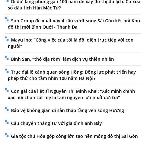
Di dời làng phong gần 100 năm để xây đô thị du lịch: Có xóa
sổ dấu tích Hàn Mặc Tử?
Sun Group đề xuất xây 4 cầu vượt sông Sài Gòn kết nối Khu
đô thị mới Bình Quới - Thanh Đa
Mayu Ino: “Công việc của tôi là đối diện trực tiếp với con
người”
Bình San, “thổ địa ròm” làm dịch vụ thiên nhiên
Trục đại lộ cảnh quan sông Hồng: Động lực phát triển hay
phép thử cho tầm nhìn 100 năm Hà Nội?
Con gái của liệt sĩ Nguyễn Thị Minh Khai: “Xác minh chính
xác nơi chôn cất mẹ là tâm nguyện lớn nhất đời tôi”
Bảo vệ không gian di sản thấp tầng ven sông Hương
Câu chuyện tháng Tư với gia đình anh Bảy
Gia tộc chú Hỏa góp công lớn tạo nền móng đô thị Sài Gòn