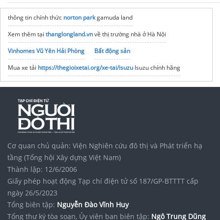
thông tin chính thức
norton park
gamuda land
Xem thêm tại
thanglongland.vn
về thị trường nhà ở Hà Nội
Vinhomes Vũ Yên Hải Phòng
Bất động sản
Mua xe tải
https://thegioixetai.org/xe-tai/isuzu
Isuzu chính hãng
Vinhomes Saigon Park
Công Ty
https://chuyennhathanhtai.vn/
chuyennhathanhtai giá rẻ
noxh K Home Avenue Nhơn Trạch
Tập đoàn Bcons Group
chuyển nhà trọn gói thành hưng
Cơ quan chủ quản: Viện Nghiên cứu đô thị và Phát triển hạ
Công ty
Chuyển văn phòng Thành Hưng
tầng (Tổng hội Xây dựng Việt Nam)
Thành lập: 12/6/2006
Giấy phép hoạt động Tạp chí điện tử số 187/GP-BTTTT cấp
ngày 26/5/2023
Tổng biên tập:
Nguyễn Đào Vĩnh Huy
Tổng thư ký tòa soạn, Ủy viên ban biên tập:
Ngô Trung Dũng