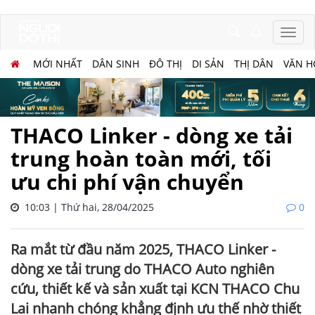
MỚI NHẤT
DÂN SINH
ĐÔ THỊ
DI SẢN
THỊ DÂN
VĂN H
THACO Linker - dòng xe tải
trung hoàn toàn mới, tối
ưu chi phí vận chuyển
10:03 | Thứ hai, 28/04/2025
0
Ra mắt từ đầu năm 2025, THACO Linker -
dòng xe tải trung do THACO Auto nghiên
cứu, thiết kế và sản xuất tại KCN THACO Chu
Lai nhanh chóng khẳng định ưu thế nhờ thiết