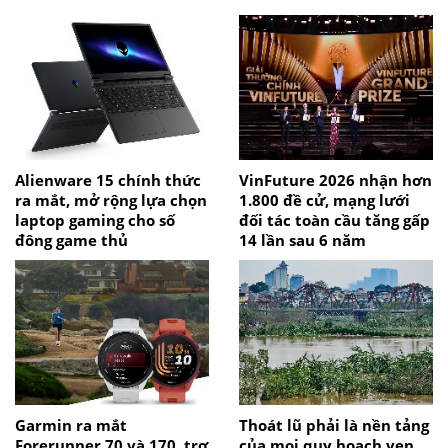
Alienware 15 chính thức
VinFuture 2026 nhận hơn
ra mắt, mở rộng lựa chọn
1.800 đề cử, mạng lưới
laptop gaming cho số
đối tác toàn cầu tăng gấp
đông game thủ
14 lần sau 6 năm
Garmin ra mắt
Thoát lũ phải là nền tảng
Forerunner 70 và 170, trợ
của mọi quy hoạch ven