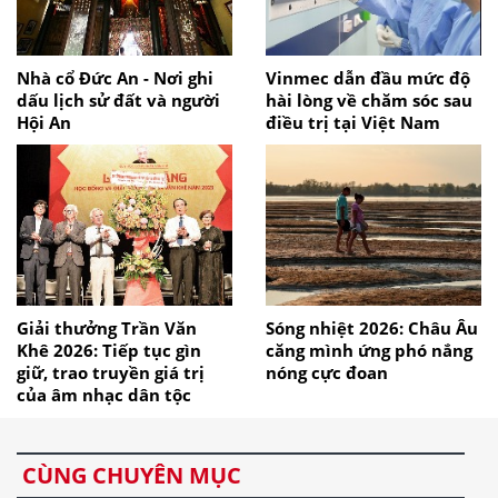
Nhà cổ Đức An - Nơi ghi
Vinmec dẫn đầu mức độ
dấu lịch sử đất và người
hài lòng về chăm sóc sau
Hội An
điều trị tại Việt Nam
Giải thưởng Trần Văn
Sóng nhiệt 2026: Châu Âu
Khê 2026: Tiếp tục gìn
căng mình ứng phó nắng
giữ, trao truyền giá trị
nóng cực đoan
của âm nhạc dân tộc
CÙNG CHUYÊN MỤC