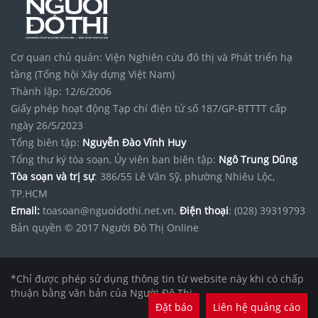
Cơ quan chủ quản: Viện Nghiên cứu đô thị và Phát triển hạ
tầng (Tổng hội Xây dựng Việt Nam)
Thành lập: 12/6/2006
Giấy phép hoạt động Tạp chí điện tử số 187/GP-BTTTT cấp
ngày 26/5/2023
Tổng biên tập:
Nguyễn Đào Vĩnh Huy
Tổng thư ký tòa soạn, Ủy viên ban biên tập:
Ngô Trung Dũng
Tòa soạn và trị sự
: 386/55 Lê Văn Sỹ, phường Nhiêu Lộc,
TP.HCM
Email:
toasoan@nguoidothi.net.vn.
Điện thoại
: (028) 39319793
Bản quyền © 2017 Người Đô Thị Online
*Chỉ được phép sử dụng thông tin từ website này khi có chấp
thuận bằng văn bản của Người Đô Thị.
Đặt báo
Liên hệ quảng cáo