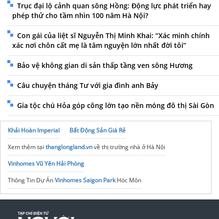
Trục đại lộ cảnh quan sông Hồng: Động lực phát triển hay
phép thử cho tầm nhìn 100 năm Hà Nội?
Con gái của liệt sĩ Nguyễn Thị Minh Khai: “Xác minh chính
xác nơi chôn cất mẹ là tâm nguyện lớn nhất đời tôi”
Bảo vệ không gian di sản thấp tầng ven sông Hương
Câu chuyện tháng Tư với gia đình anh Bảy
Gia tộc chú Hỏa góp công lớn tạo nền móng đô thị Sài Gòn
Khải Hoàn Imperial
Bất Động Sản Giá Rẻ
Xem thêm tại
thanglongland.vn
về thị trường nhà ở Hà Nội
Vinhomes Vũ Yên Hải Phòng
Thông Tin Dự Án
Vinhomes Saigon Park
Hóc Môn
Dự án
Vinhomes Grand Park
Khu Đô thị Hồng Hạc City
Bất động sản