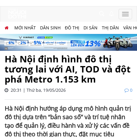
MỚI NHẤT
DÂN SINH
ĐÔ THỊ
DI SẢN
THỊ DÂN
VĂN H
Hà Nội định hình đô thị
tương lai với AI, TOD và đột
phá Metro 1.153 km
20:31 | Thứ ba, 19/05/2026
0
Hà Nội định hướng áp dụng mô hình quản trị
đô thị dựa trên “bản sao số” và trí tuệ nhân
tạo để quản lý, điều hành và xử lý các vấn đề
đô thị theo thời gian thực, đặt mục tiêu