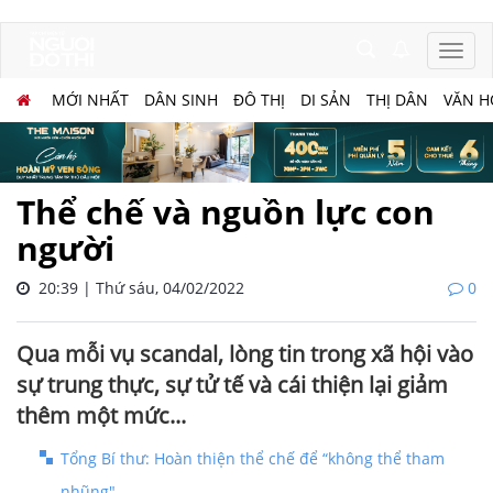
MỚI NHẤT
DÂN SINH
ĐÔ THỊ
DI SẢN
THỊ DÂN
VĂN H
Thể chế và nguồn lực con
người
20:39 | Thứ sáu, 04/02/2022
0
Qua mỗi vụ scandal, lòng tin trong xã hội vào
sự trung thực, sự tử tế và cái thiện lại giảm
thêm một mức...
Tổng Bí thư: Hoàn thiện thể chế để “không thể tham
nhũng"