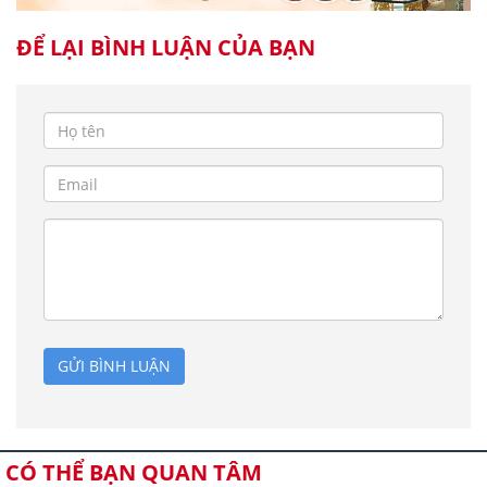
ĐỂ LẠI BÌNH LUẬN CỦA BẠN
GỬI BÌNH LUẬN
CÓ THỂ BẠN QUAN TÂM