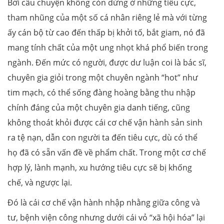
Bởi câu chuyện không còn dừng ở những tiêu cực,
tham nhũng của một số cá nhân riêng lẻ mà với từng
ấy cán bộ từ cao đến thấp bị khởi tố, bắt giam, nó đã
mang tính chất của một ung nhọt khá phổ biến trong
ngành. Đến mức có người, được dư luận coi là bác sĩ,
chuyên gia giỏi trong một chuyên ngành “hot” như
tim mạch, có thể sống đàng hoàng bằng thu nhập
chính đáng của một chuyên gia danh tiếng, cũng
không thoát khỏi được cái cơ chế vận hành sản sinh
ra tệ nạn, dẫn con người ta đến tiêu cực, dù có thể
họ đã có sẵn vấn đề về phẩm chất. Trong một cơ chế
hợp lý, lành mạnh, xu hướng tiêu cực sẽ bị khống
chế, và ngược lại.
Đó là cái cơ chế vận hành nhập nhằng giữa công và
tư, bệnh viện công nhưng dưới cái vỏ “xã hội hóa” lại