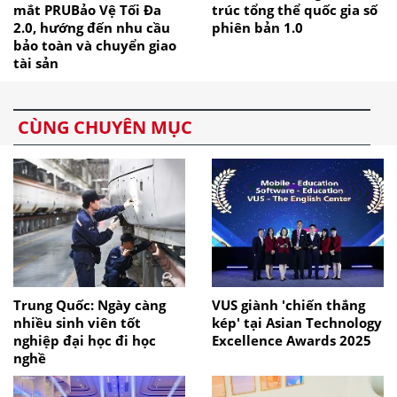
mắt PRUBảo Vệ Tối Đa
trúc tổng thể quốc gia số
2.0, hướng đến nhu cầu
phiên bản 1.0
bảo toàn và chuyển giao
tài sản
CÙNG CHUYÊN MỤC
Trung Quốc: Ngày càng
VUS giành 'chiến thắng
nhiều sinh viên tốt
kép' tại Asian Technology
nghiệp đại học đi học
Excellence Awards 2025
nghề