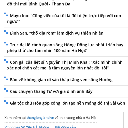
đô thị mới Bình Quới - Thanh Đa
Mayu Ino: “Công việc của tôi là đối diện trực tiếp với con
người”
Bình San, “thổ địa ròm” làm dịch vụ thiên nhiên
Trục đại lộ cảnh quan sông Hồng: Động lực phát triển hay
phép thử cho tầm nhìn 100 năm Hà Nội?
Con gái của liệt sĩ Nguyễn Thị Minh Khai: “Xác minh chính
xác nơi chôn cất mẹ là tâm nguyện lớn nhất đời tôi”
Bảo vệ không gian di sản thấp tầng ven sông Hương
Câu chuyện tháng Tư với gia đình anh Bảy
Gia tộc chú Hỏa góp công lớn tạo nền móng đô thị Sài Gòn
Xem thêm tại
thanglongland.vn
về thị trường nhà ở Hà Nội
Vinhomes Vũ Yên Hải Phòng
Bất động sản