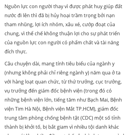
Nguồn lực con người thay vì được phát huy giúp đất
nước đi lên thì đã bị hủy hoại trầm trọng bởi nạn
tham nhũng, lợi ích nhóm, xâu xé, cướp đoạt của
chung, vì thể chế không thuận lợi cho sự phát triển
của nguồn lực con người có phẩm chất và tài năng
đích thực.
Câu chuyện dài, mang tính tiêu biểu của ngành y
(nhưng không phải chỉ riêng ngành y) năm qua ở ta
với hàng loạt quan chức, từ thứ trưởng, cục trưởng,
vụ trưởng đến giám đốc bệnh viện (trong đó có
những bệnh viện lớn, tiếng tăm như Bạch Mai, Bệnh
viện Tim Hà Nội, Bệnh viện Mắt TP.HCM), giám đốc
trung tâm phòng chống bệnh tật (CDC) một số tỉnh
thành bị khởi tố, bị bắt giam vì nhiều tội danh khác