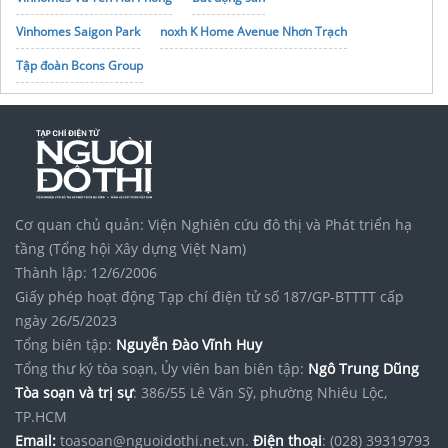
Vinhomes Saigon Park
noxh K Home Avenue Nhơn Trạch
Tập đoàn Bcons Group
Cơ quan chủ quản: Viện Nghiên cứu đô thị và Phát triển hạ
tầng (Tổng hội Xây dựng Việt Nam)
Thành lập: 12/6/2006
Giấy phép hoạt động Tạp chí điện tử số 187/GP-BTTTT cấp
ngày 26/5/2023
Tổng biên tập:
Nguyễn Đào Vĩnh Huy
Tổng thư ký tòa soạn, Ủy viên ban biên tập:
Ngô Trung Dũng
Tòa soạn và trị sự
: 386/55 Lê Văn Sỹ, phường Nhiêu Lộc,
TP.HCM
Email:
toasoan@nguoidothi.net.vn.
Điện thoại
: (028) 39319793