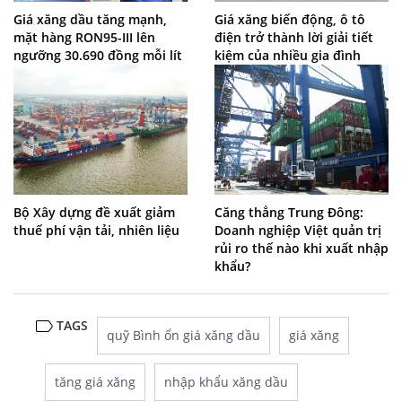
Giá xăng dầu tăng mạnh,
Giá xăng biến động, ô tô
mặt hàng RON95-III lên
điện trở thành lời giải tiết
ngưỡng 30.690 đồng mỗi lít
kiệm của nhiều gia đình
Bộ Xây dựng đề xuất giảm
Căng thẳng Trung Đông:
thuế phí vận tải, nhiên liệu
Doanh nghiệp Việt quản trị
rủi ro thế nào khi xuất nhập
khẩu?
TAGS
quỹ Bình ổn giá xăng dầu
giá xăng
tăng giá xăng
nhập khẩu xăng dầu