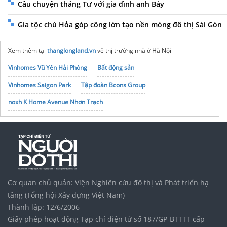
Câu chuyện tháng Tư với gia đình anh Bảy
Gia tộc chú Hỏa góp công lớn tạo nền móng đô thị Sài Gòn
Xem thêm tại
thanglongland.vn
về thị trường nhà ở Hà Nội
Vinhomes Vũ Yên Hải Phòng
Bất động sản
Vinhomes Saigon Park
Tập đoàn Bcons Group
noxh K Home Avenue Nhơn Trạch
Cơ quan chủ quản: Viện Nghiên cứu đô thị và Phát triển hạ
tầng (Tổng hội Xây dựng Việt Nam)
Thành lập: 12/6/2006
Giấy phép hoạt động Tạp chí điện tử số 187/GP-BTTTT cấp