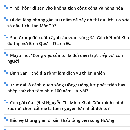
"Thổi hồn" di sản vào không gian công cộng và hàng hóa
Di dời làng phong gần 100 năm để xây đô thị du lịch: Có xóa
sổ dấu tích Hàn Mặc Tử?
Sun Group đề xuất xây 4 cầu vượt sông Sài Gòn kết nối Khu
đô thị mới Bình Quới - Thanh Đa
Mayu Ino: “Công việc của tôi là đối diện trực tiếp với con
người”
Bình San, “thổ địa ròm” làm dịch vụ thiên nhiên
Trục đại lộ cảnh quan sông Hồng: Động lực phát triển hay
phép thử cho tầm nhìn 100 năm Hà Nội?
Con gái của liệt sĩ Nguyễn Thị Minh Khai: “Xác minh chính
xác nơi chôn cất mẹ là tâm nguyện lớn nhất đời tôi”
Bảo vệ không gian di sản thấp tầng ven sông Hương