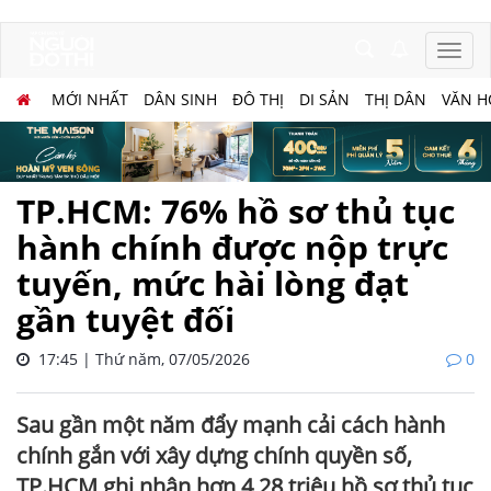
MỚI NHẤT
DÂN SINH
ĐÔ THỊ
DI SẢN
THỊ DÂN
VĂN H
TP.HCM: 76% hồ sơ thủ tục
hành chính được nộp trực
tuyến, mức hài lòng đạt
gần tuyệt đối
17:45 | Thứ năm, 07/05/2026
0
Sau gần một năm đẩy mạnh cải cách hành
chính gắn với xây dựng chính quyền số,
TP.HCM ghi nhận hơn 4,28 triệu hồ sơ thủ tục