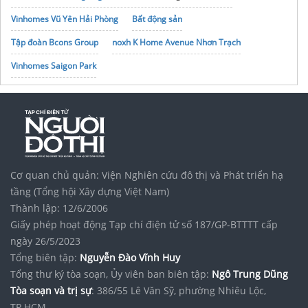
Vinhomes Vũ Yên Hải Phòng
Bất động sản
Tập đoàn Bcons Group
noxh K Home Avenue Nhơn Trạch
Vinhomes Saigon Park
Cơ quan chủ quản: Viện Nghiên cứu đô thị và Phát triển hạ
tầng (Tổng hội Xây dựng Việt Nam)
Thành lập: 12/6/2006
Giấy phép hoạt động Tạp chí điện tử số 187/GP-BTTTT cấp
ngày 26/5/2023
Tổng biên tập:
Nguyễn Đào Vĩnh Huy
Tổng thư ký tòa soạn, Ủy viên ban biên tập:
Ngô Trung Dũng
Tòa soạn và trị sự
: 386/55 Lê Văn Sỹ, phường Nhiêu Lộc,
TP.HCM