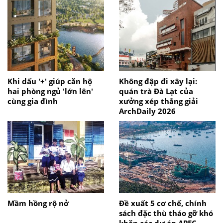
Khi dấu '+' giúp căn hộ
Không đập đi xây lại:
hai phòng ngủ 'lớn lên'
quán trà Đà Lạt của
cùng gia đình
xưởng xép thắng giải
ArchDaily 2026
Mầm hồng rộ nở
Đề xuất 5 cơ chế, chính
sách đặc thù tháo gỡ khó
khăn các dự án APEC