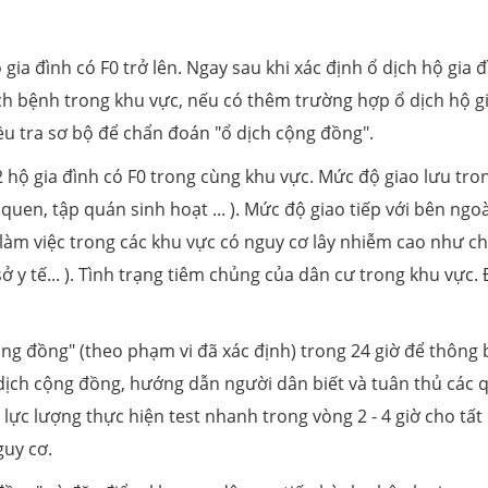
gia đình có F0 trở lên. Ngay sau khi xác định ổ dịch hộ gia đ
ịch bệnh trong khu vực, nếu có thêm trường hợp ổ dịch hộ g
ều tra sơ bộ để chẩn đoán "ổ dịch cộng đồng".
 2 hộ gia đình có F0 trong cùng khu vực. Mức độ giao lưu tro
uen, tập quán sinh hoạt ... ). Mức độ giao tiếp với bên ngoà
 làm việc trong các khu vực có nguy cơ lây nhiễm cao như ch
ở y tế... ). Tình trạng tiêm chủng của dân cư trong khu vực.
ộng đồng" (theo phạm vi đã xác định) trong 24 giờ để thông
 dịch cộng đồng, hướng dẫn người dân biết và tuân thủ các 
lực lượng thực hiện test nhanh trong vòng 2 - 4 giờ cho tất
guy cơ.