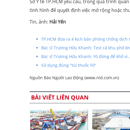
Sở Y tế TP.HCM yêu cầu, trong quá trình quản l
tình hình để quyết định việc mở rộng hoặc th
Tin, ảnh:
Hải Yến
TP.HCM đưa ra 4 kịch bản phòng chống dịch 
Bác sĩ Trương Hữu Khanh: Test cả khu phố kh
Bác sĩ Trương Hữu Khanh: F0 đừng để khổ vì..
Sử dụng đúng "túi thuốc F0"
Nguồn Báo Người Lao Động (www.nld.com.vn)
BÀI VIẾT LIÊN QUAN