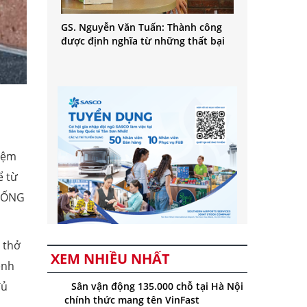
GS. Nguyễn Văn Tuấn: Thành công
được định nghĩa từ những thất bại
hiệm
ể từ
CHỐNG
 thở
XEM NHIỀU NHẤT
ệnh
đủ
Sân vận động 135.000 chỗ tại Hà Nội
chính thức mang tên VinFast