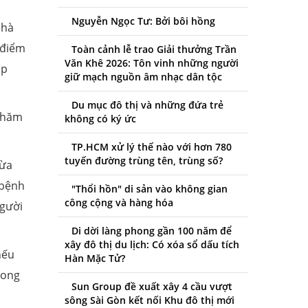
Nguyễn Ngọc Tư: Bởi bôi hồng
nhà
 điểm
Toàn cảnh lễ trao Giải thưởng Trần
Văn Khê 2026: Tôn vinh những người
ập
giữ mạch nguồn âm nhạc dân tộc
Du mục đô thị và những đứa trẻ
 chăm
không có ký ức
TP.HCM xử lý thế nào với hơn 780
tuyến đường trùng tên, trùng số?
gừa
 bệnh
"Thổi hồn" di sản vào không gian
công cộng và hàng hóa
người
Di dời làng phong gần 100 năm để
xây đô thị du lịch: Có xóa sổ dấu tích
nếu
Hàn Mặc Tử?
rong
Sun Group đề xuất xây 4 cầu vượt
sông Sài Gòn kết nối Khu đô thị mới