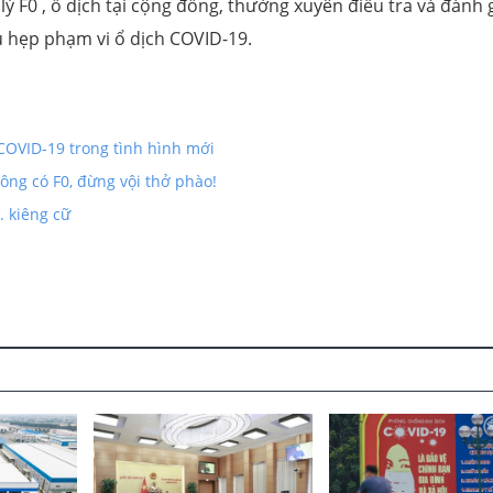
ý F0 , ổ dịch tại cộng đồng, thường xuyên điều tra và đánh g
u hẹp phạm vi ổ dịch COVID-19.
COVID-19 trong tình hình mới
ông có F0, đừng vội thở phào!
. kiêng cữ