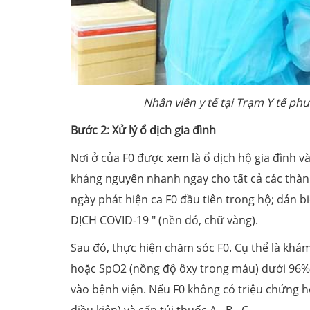
Nhân viên y tế tại Trạm Y tế p
Bước 2: Xử lý ổ dịch gia đình
Nơi ở của F0 được xem là ổ dịch hộ gia đình và
kháng nguyên nhanh ngay cho tất cả các thành 
ngày phát hiện ca F0 đầu tiên trong hộ; dán
DỊCH COVID-19 " (nền đỏ, chữ vàng).
Sau đó, thực hiện chăm sóc F0. Cụ thể là khá
hoặc SpO2 (nồng độ ôxy trong máu) dưới 96%
vào bệnh viện. Nếu F0 không có triệu chứng ho
điều kiện) và cấp túi thuốc A - B - C.