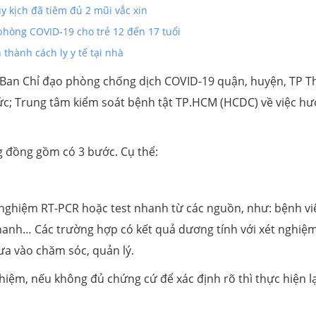
kịch đã tiêm đủ 2 mũi vắc xin
phòng COVID-19 cho trẻ 12 đến 17 tuổi
thành cách ly y tế tại nhà
i Ban Chỉ đạo phòng chống dịch COVID-19 quận, huyện, TP T
ức; Trung tâm kiểm soát bệnh tật TP.HCM (HCDC) về việc h
ng đồng gồm có 3 bước. Cụ thể:
nghiệm RT-PCR hoặc test nhanh từ các nguồn, như: bệnh vi
hanh… Các trường hợp có kết quả dương tính với xét nghiệm
ưa vào chăm sóc, quản lý.
hiệm, nếu không đủ chứng cứ để xác định rõ thì thực hiện lạ