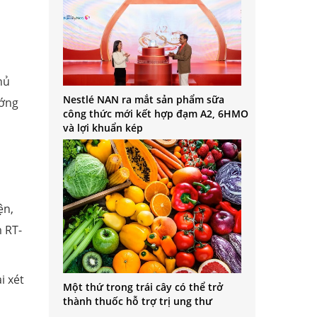
hủ
Nestlé NAN ra mắt sản phẩm sữa
ướng
công thức mới kết hợp đạm A2, 6HMO
và lợi khuẩn kép
ện,
 RT-
i xét
Một thứ trong trái cây có thể trở
thành thuốc hỗ trợ trị ung thư