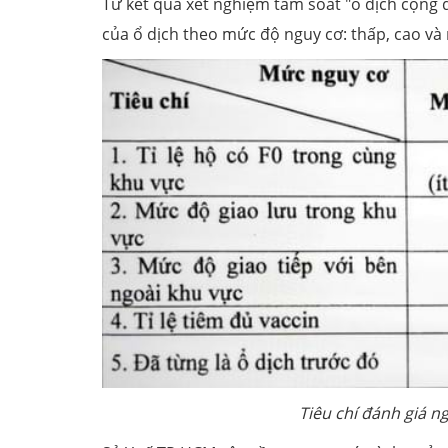
Từ kết quả xét nghiệm tầm soát "ổ dịch cộng 
của ổ dịch theo mức độ nguy cơ: thấp, cao và 
Tiêu chí đánh giá n