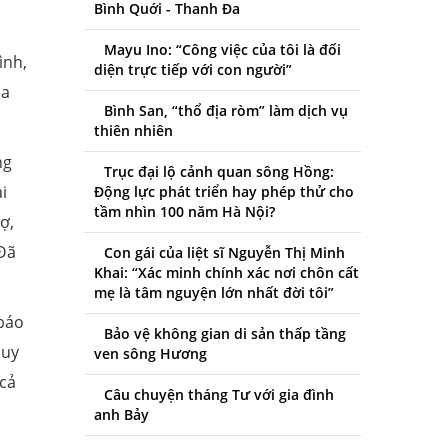
Bình Quới - Thanh Đa
Mayu Ino: “Công việc của tôi là đối
ình,
diện trực tiếp với con người”
ia
Bình San, “thổ địa ròm” làm dịch vụ
thiên nhiên
ng
Trục đại lộ cảnh quan sông Hồng:
i
Động lực phát triển hay phép thử cho
tầm nhìn 100 năm Hà Nội?
ợ,
 Đã
Con gái của liệt sĩ Nguyễn Thị Minh
Khai: “Xác minh chính xác nơi chôn cất
mẹ là tâm nguyện lớn nhất đời tôi”
 báo
Bảo vệ không gian di sản thấp tầng
quy
ven sông Hương
 cả
Câu chuyện tháng Tư với gia đình
anh Bảy