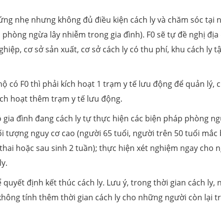
ứng nhẹ nhưng không đủ điều kiện cách ly và chăm sóc tại 
 phòng ngừa lây nhiễm trong gia đình). F0 sẽ tự đề nghị địa
hiệp, cơ sở sản xuất, cơ sở cách ly có thu phí, khu cách ly t
ộ có F0 thì phải kích hoạt 1 trạm y tế lưu động để quản lý,
kích hoạt thêm trạm y tế lưu động.
 gia đình đang cách ly tự thực hiện các biện pháp phòng n
đối tượng nguy cơ cao (người 65 tuổi, người trên 50 tuổi mắc
thai hoặc sau sinh 2 tuần); thực hiện xét nghiệm ngay cho 
ly.
quyết định kết thúc cách ly. Lưu ý, trong thời gian cách ly, 
không tính thêm thời gian cách ly cho những người còn lại t