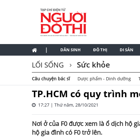
|
DÂN SINH
ĐÔ THỊ
DI SẢN
Sức khỏe
LỐI SỐNG
Câu chuyện bác sĩ
Dược phẩm - Dinh dưỡng
TP.HCM có quy trình mớ
17:27 | Thứ năm, 28/10/2021
Nơi ở của F0 được xem là ổ dịch hộ gi
hộ gia đình có F0 trở lên.