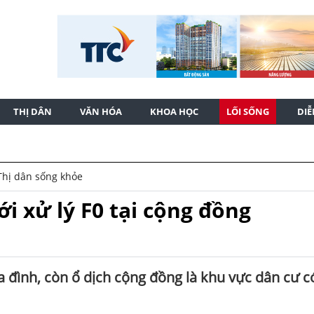
THỊ DÂN
VĂN HÓA
KHOA HỌC
LỐI SỐNG
DI
Thị dân sống khỏe
i xử lý F0 tại cộng đồng
a đình, còn ổ dịch cộng đồng là khu vực dân cư c