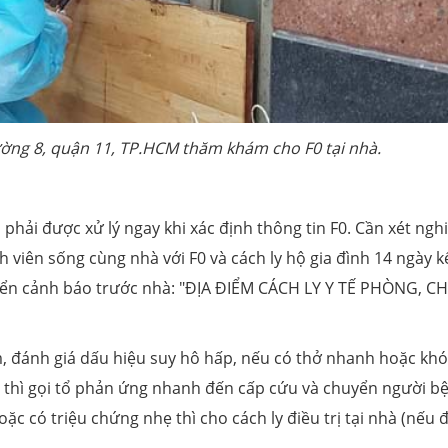
hường 8, quận 11, TP.HCM thăm khám cho F0 tại nhà.
 phải được xử lý ngay khi xác định thông tin F0. Cần xét ng
viên sống cùng nhà với F0 và cách ly hộ gia đình 14 ngày k
 biển cảnh báo trước nhà: "ĐỊA ĐIỂM CÁCH LY Y TẾ PHÒNG, 
m, đánh giá dấu hiệu suy hô hấp, nếu có thở nhanh hoặc khó
 thì gọi tổ phản ứng nhanh đến cấp cứu và chuyển người b
ặc có triệu chứng nhẹ thì cho cách ly điều trị tại nhà (nếu 