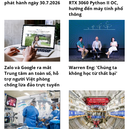
phát hành ngày 30.7.2026
RTX 3060 Python II OC,
hướng đến máy tính phổ
thông
Zalo và Google ra mắt
Warren Eng: 'Chúng ta
Trung tâm an toàn số, hỗ
không học từ thất bại'
trợ người Việt phòng
chống lừa đảo trực tuyến