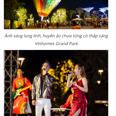
Ánh sáng lung linh, huyền ảo chưa từng có thắp sáng
Vinhomes Grand Park