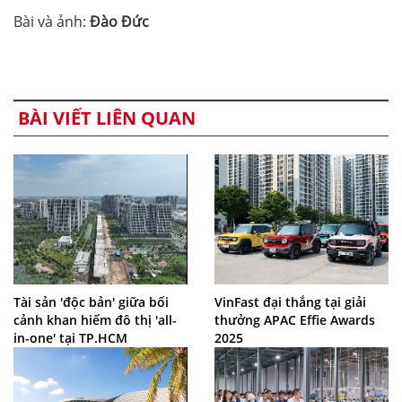
Bài và ảnh:
Đào Đức
BÀI VIẾT LIÊN QUAN
Tài sản 'độc bản' giữa bối
VinFast đại thắng tại giải
cảnh khan hiếm đô thị 'all-
thưởng APAC Effie Awards
in-one' tại TP.HCM
2025