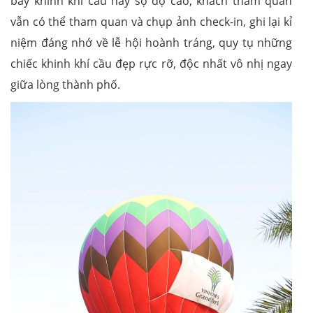
bay khinh khí cầu hay sợ độ cao, khách tham quan
vẫn có thể tham quan và chụp ảnh check-in, ghi lại kỉ
niệm đáng nhớ về lễ hội hoành tráng, quy tụ những
chiếc khinh khí cầu đẹp rực rỡ, độc nhất vô nhị ngay
giữa lòng thành phố.