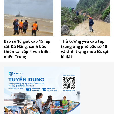
Bão số 10 giật cấp 15, áp
Thủ tướng yêu cầu tập
sát Đà Nẵng, cảnh báo
trung ứng phó bão số 10
thiên tai cấp 4 ven biển
và tình trạng mưa lũ, sạt
miền Trung
lở đất