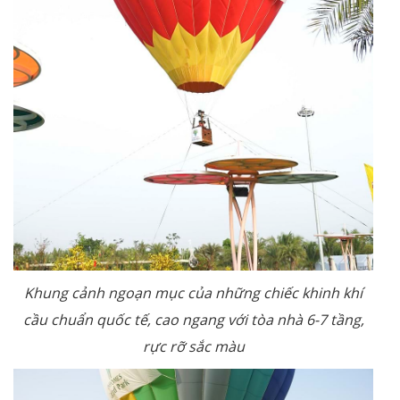
Khung cảnh ngoạn mục của những chiếc khinh khí
cầu chuẩn quốc tế, cao ngang với tòa nhà 6-7 tầng,
rực rỡ sắc màu