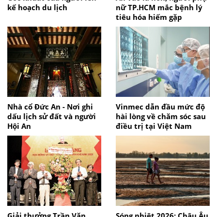
kế hoạch du lịch
nữ TP.HCM mắc bệnh lý
tiêu hóa hiếm gặp
Nhà cổ Đức An - Nơi ghi
Vinmec dẫn đầu mức độ
dấu lịch sử đất và người
hài lòng về chăm sóc sau
Hội An
điều trị tại Việt Nam
Giải thưởng Trần Văn
Sóng nhiệt 2026: Châu Âu