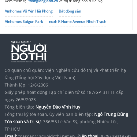
Xem thêm tại
thanglongland.vn
về thị trường nhà ở Hà Nội
Vinhomes Vũ Yên Hải Phòng
Bất động sản
Vinhomes Saigon Park
noxh K Home Avenue Nhơn Trạch
Tập đoàn Bcons Group
Cơ quan chủ quản: Viện Nghiên cứu đô thị và Phát triển hạ
tầng (Tổng hội Xây dựng Việt Nam)
Thành lập: 12/6/2006
Giấy phép hoạt động Tạp chí điện tử số 187/GP-BTTTT cấp
ngày 26/5/2023
Tổng biên tập:
Nguyễn Đào Vĩnh Huy
Tổng thư ký tòa soạn, Ủy viên ban biên tập:
Ngô Trung Dũng
Tòa soạn và trị sự
: 386/55 Lê Văn Sỹ, phường Nhiêu Lộc,
TP.HCM
Email:
toasoan@nguoidothi.net.vn.
Điện thoại
: (028) 39319793