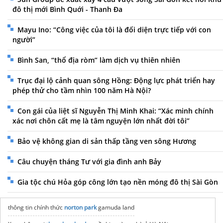
đô thị mới Bình Quới - Thanh Đa
Mayu Ino: “Công việc của tôi là đối diện trực tiếp với con
người”
Bình San, “thổ địa ròm” làm dịch vụ thiên nhiên
Trục đại lộ cảnh quan sông Hồng: Động lực phát triển hay
phép thử cho tầm nhìn 100 năm Hà Nội?
Con gái của liệt sĩ Nguyễn Thị Minh Khai: “Xác minh chính
xác nơi chôn cất mẹ là tâm nguyện lớn nhất đời tôi”
Bảo vệ không gian di sản thấp tầng ven sông Hương
Câu chuyện tháng Tư với gia đình anh Bảy
Gia tộc chú Hỏa góp công lớn tạo nền móng đô thị Sài Gòn
thông tin chính thức
norton park
gamuda land