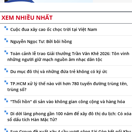
XEM NHIỀU NHẤT
Cuộc đua xây cao ốc chọc trời tại Việt Nam
Nguyễn Ngọc Tư: Bởi bôi hồng
Toàn cảnh lễ trao Giải thưởng Trần Văn Khê 2026: Tôn vinh
những người giữ mạch nguồn âm nhạc dân tộc
Du mục đô thị và những đứa trẻ không có ký ức
TP.HCM xử lý thế nào với hơn 780 tuyến đường trùng tên,
trùng số?
"Thổi hồn" di sản vào không gian công cộng và hàng hóa
Di dời làng phong gần 100 năm để xây đô thị du lịch: Có xóa
sổ dấu tích Hàn Mặc Tử?
Sun Group đề xuất xây 4 cầu vượt sông Sài Gòn kết nối Khu