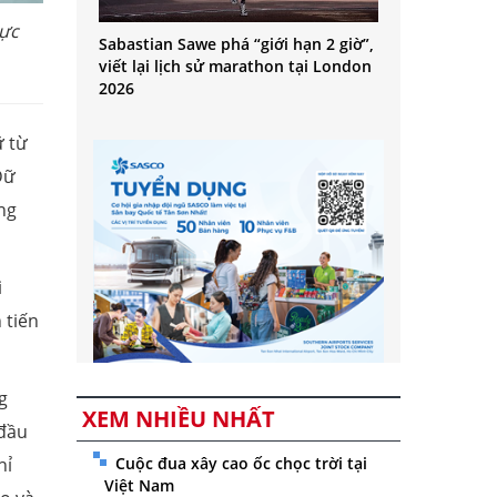
rực
Sabastian Sawe phá “giới hạn 2 giờ”,
viết lại lịch sử marathon tại London
2026
ữ từ
Dữ
ng
i
 tiến
g
XEM NHIỀU NHẤT
 đầu
Cuộc đua xây cao ốc chọc trời tại
hỉ
Việt Nam