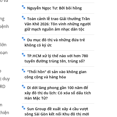
áo và
Nguyễn Ngọc Tư: Bởi bôi hồng
ảng
Toàn cảnh lễ trao Giải thưởng Trần
Văn Khê 2026: Tôn vinh những người
 bệnh
giữ mạch nguồn âm nhạc dân tộc
Du mục đô thị và những đứa trẻ
 lớn
không có ký ức
đoạn
TP.HCM xử lý thế nào với hơn 780
tuyến đường trùng tên, trùng số?
p
"Thổi hồn" di sản vào không gian
công cộng và hàng hóa
ị duy
HRD
Di dời làng phong gần 100 năm để
xây đô thị du lịch: Có xóa sổ dấu tích
Hàn Mặc Tử?
ân
Sun Group đề xuất xây 4 cầu vượt
thiện
sông Sài Gòn kết nối Khu đô thị mới