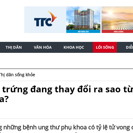
THỊ DÂN
VĂN HÓA
KHOA HỌC
LỐI SỐNG
DI
Thị dân sống khỏe
 trứng đang thay đổi ra sao t
a?
 những bệnh ung thư phụ khoa có tỷ lệ tử vong 