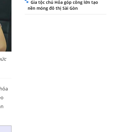
Gia tộc chú Hỏa góp công lớn tạo
nền móng đô thị Sài Gòn
hức
 hóa
éo
ắn