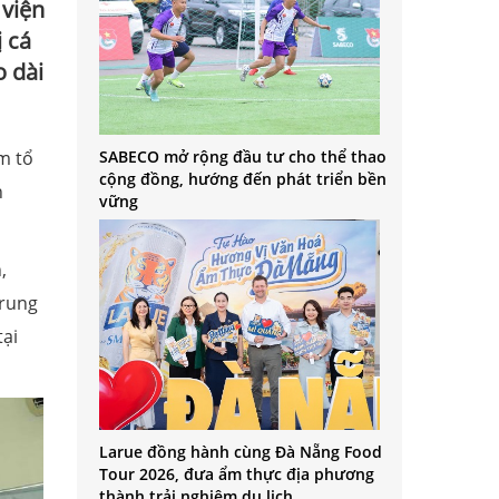
 viện
 cá
o dài
m tổ
SABECO mở rộng đầu tư cho thể thao
cộng đồng, hướng đến phát triển bền
n
vững
,
trung
tại
Larue đồng hành cùng Đà Nẵng Food
Tour 2026, đưa ẩm thực địa phương
thành trải nghiệm du lịch