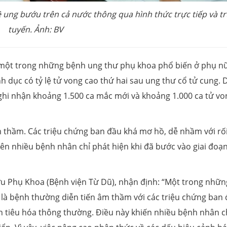
ề ung bướu trên cả nước thông qua hình thức trực tiếp và t
tuyến. Ảnh: BV
 một trong những bệnh ung thư phụ khoa phổ biến ở phụ n
nh dục có tỷ lệ tử vong cao thứ hai sau ung thư cổ tử cung. 
hi nhận khoảng 1.500 ca mắc mới và khoảng 1.000 ca tử vo
m thầm. Các triệu chứng ban đầu khá mơ hồ, dễ nhầm với rố
ên nhiều bệnh nhân chỉ phát hiện khi đã bước vào giai đoạn
u Phụ Khoa (Bệnh viện Từ Dũ), nhận định: “Một trong nhữn
 là bệnh thường diễn tiến âm thầm với các triệu chứng ban
ạn tiêu hóa thông thường. Điều này khiến nhiều bệnh nhân c