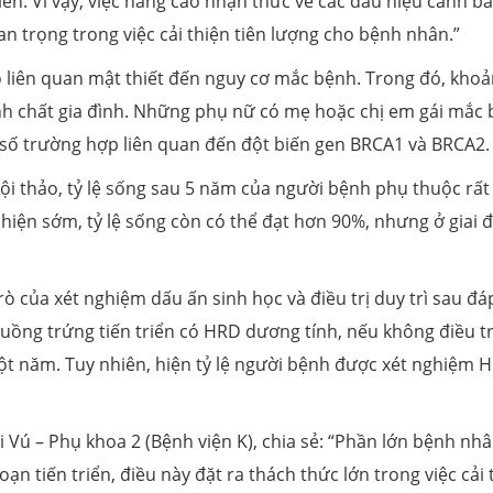
iển. Vì vậy, việc nâng cao nhận thức về các dấu hiệu cảnh b
 trọng trong việc cải thiện tiên lượng cho bệnh nhân.”
ó liên quan mật thiết đến nguy cơ mắc bệnh. Trong đó, kho
h chất gia đình. Những phụ nữ có mẹ hoặc chị em gái mắc
 số trường hợp liên quan đến đột biến gen BRCA1 và BRCA2.
hội thảo, tỷ lệ sống sau 5 năm của người bệnh phụ thuộc rất
hiện sớm, tỷ lệ sống còn có thể đạt hơn 90%, nhưng ở giai 
ò của xét nghiệm dấu ấn sinh học và điều trị duy trì sau đá
ồng trứng tiến triển có HRD dương tính, nếu không điều tr
một năm. Tuy nhiên, hiện tỷ lệ người bệnh được xét nghiệm 
Vú – Phụ khoa 2 (Bệnh viện K), chia sẻ: “Phần lớn bệnh nh
n tiến triển, điều này đặt ra thách thức lớn trong việc cải 