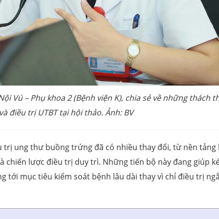
i Vú – Phụ khoa 2 (Bệnh viện K), chia sẻ về những thách t
à điều trị UTBT tại hội thảo. Ảnh: BV
u trị ung thư buồng trứng đã có nhiều thay đổi, từ nền tảng
à chiến lược điều trị duy trì. Những tiến bộ này đang giúp k
g tới mục tiêu kiểm soát bệnh lâu dài thay vì chỉ điều trị ng