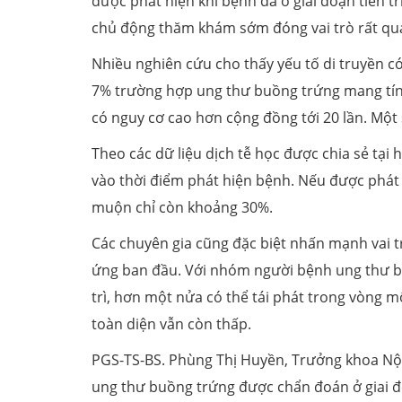
được phát hiện khi bệnh đã ở giai đoạn tiến tr
chủ động thăm khám sớm đóng vai trò rất quan
Nhiều nghiên cứu cho thấy yếu tố di truyền c
7% trường hợp ung thư buồng trứng mang tín
có nguy cơ cao hơn cộng đồng tới 20 lần. Một
Theo các dữ liệu dịch tễ học được chia sẻ tại 
vào thời điểm phát hiện bệnh. Nếu được phát 
muộn chỉ còn khoảng 30%.
Các chuyên gia cũng đặc biệt nhấn mạnh vai tr
ứng ban đầu. Với nhóm người bệnh ung thư bu
trì, hơn một nửa có thể tái phát trong vòng 
toàn diện vẫn còn thấp.
PGS-TS-BS. Phùng Thị Huyền, Trưởng khoa Nội 
ung thư buồng trứng được chẩn đoán ở giai đoạ