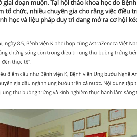
 giai đoạn muộn. Tại hội thảo khoa học do Bệnh
tổ chức, nhiều chuyên gia cho rằng việc điều trị
nh học và liệu pháp duy trì đang mở ra cơ hội ké
, ngày 8.5, Bệnh viện K phối hợp cùng AstraZeneca Việt Na
ằng chứng sống còn trong điều trị ung thư buồng trứng tiế
 đến thực tế”.
 nhiều điểm cầu như Bệnh viện K, Bệnh viện Ung bướu Nghệ An
huyên gia đầu ngành ung bướu trên cả nước. Nội dung tập 
rị ung thư buồng trứng và kinh nghiệm thực hành lâm sàng 