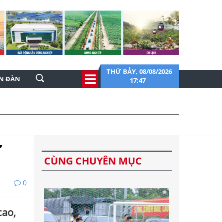
THỨ BẢY, 08/08/2026
ỄN ĐÀN
17:47
ừ
CÙNG CHUYÊN MỤC
0
cao,