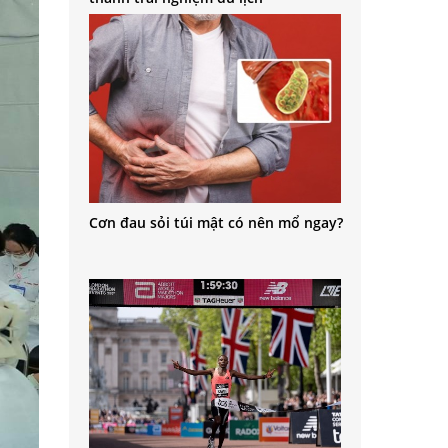
Cơn đau sỏi túi mật có nên mổ ngay?