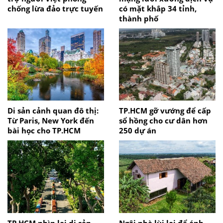
chống lừa đảo trực tuyến
có mặt khắp 34 tỉnh,
thành phố
Di sản cảnh quan đô thị:
TP.HCM gỡ vướng để cấp
Từ Paris, New York đến
sổ hồng cho cư dân hơn
bài học cho TP.HCM
250 dự án
TP.HCM nhìn lại di sản
Ngôi nhà lùi lại để ánh