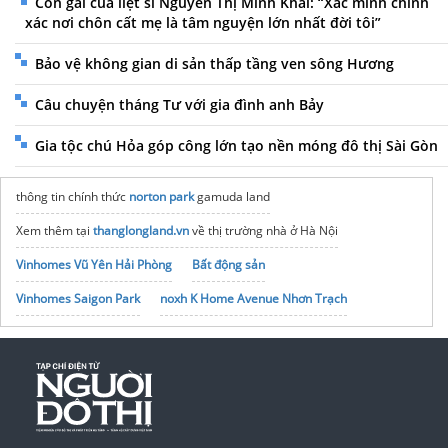
Con gái của liệt sĩ Nguyễn Thị Minh Khai: “Xác minh chính
xác nơi chôn cất mẹ là tâm nguyện lớn nhất đời tôi”
Bảo vệ không gian di sản thấp tầng ven sông Hương
Câu chuyện tháng Tư với gia đình anh Bảy
Gia tộc chú Hỏa góp công lớn tạo nền móng đô thị Sài Gòn
thông tin chính thức
norton park
gamuda land
Xem thêm tại
thanglongland.vn
về thị trường nhà ở Hà Nội
Vinhomes Vũ Yên Hải Phòng
Bất động sản
Vinhomes Saigon Park
noxh K Home Avenue Nhơn Trạch
Tập đoàn Bcons Group