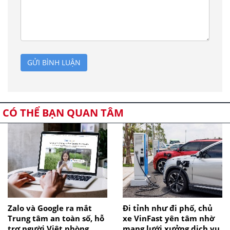
GỬI BÌNH LUẬN
CÓ THỂ BẠN QUAN TÂM
Zalo và Google ra mắt
Đi tỉnh như đi phố, chủ
Trung tâm an toàn số, hỗ
xe VinFast yên tâm nhờ
trợ người Việt phòng
mạng lưới xưởng dịch vụ