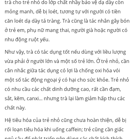
trà cho trẻ nhỏ do lớp chất nhầy bảo vệ dạ dày còn
mỏng manh, dễ bị loét, tương tự với người có tiền
căn loét dạ dày tá tràng. Trà cũng là tác nhân gây bón
ở trẻ em, phụ nữ mang thai, người già hoặc người có
nhu động ruột yếu.
Như vậy, trà có tác dụng tốt nếu dùng với liều lượng
vừa phải ở người lớn và một số trẻ lớn. Ở trẻ nhỏ, cần
cân nhắc giữa tác dụng có lợi là chống oxi hóa vói
một số tác động ngoại ý có hại cho sức khỏe. Trẻ nhỏ
có nhu cầu các chất dinh dưỡng cao, rất cần đạm,
sắt, kẽm, canxi... nhưng trà lại làm giảm hấp thu các
chất này.
Hệ tiêu hóa của trẻ nhỏ cũng chưa hoàn thiện, dễ bị
rối loạn tiêu hóa khi uống caffein; trẻ cũng cần giấc
ngủ sâu để phát triển nên dùng các chất kích thích