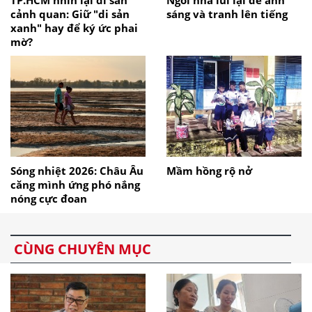
cảnh quan: Giữ "di sản
sáng và tranh lên tiếng
xanh" hay để ký ức phai
mờ?
Sóng nhiệt 2026: Châu Âu
Mầm hồng rộ nở
căng mình ứng phó nắng
nóng cực đoan
CÙNG CHUYÊN MỤC