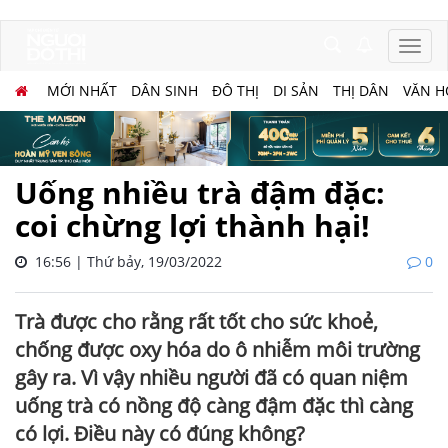
MỚI NHẤT
DÂN SINH
ĐÔ THỊ
DI SẢN
THỊ DÂN
VĂN H
Uống nhiều trà đậm đặc:
coi chừng lợi thành hại!
16:56 | Thứ bảy, 19/03/2022
0
Trà được cho rằng rất tốt cho sức khoẻ,
chống được oxy hóa do ô nhiễm môi trường
gây ra. Vì vậy nhiều người đã có quan niệm
uống trà có nồng độ càng đậm đặc thì càng
có lợi. Điều này có đúng không?