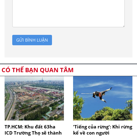
GỬI BÌNH LUẬN
CÓ THỂ BẠN QUAN TÂM
TP.HCM: Khu đất 63ha
'Tiếng của rừng': Khi rừng
ICD Trường Thọ sẽ thành
kể về con người