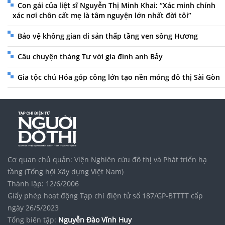
Con gái của liệt sĩ Nguyễn Thị Minh Khai: “Xác minh chính
xác nơi chôn cất mẹ là tâm nguyện lớn nhất đời tôi”
Bảo vệ không gian di sản thấp tầng ven sông Hương
Câu chuyện tháng Tư với gia đình anh Bảy
Gia tộc chú Hỏa góp công lớn tạo nền móng đô thị Sài Gòn
Cơ quan chủ quản: Viện Nghiên cứu đô thị và Phát triển hạ
tầng (Tổng hội Xây dựng Việt Nam)
Thành lập: 12/6/2006
Giấy phép hoạt động Tạp chí điện tử số 187/GP-BTTTT cấp
ngày 26/5/2023
Tổng biên tập:
Nguyễn Đào Vĩnh Huy