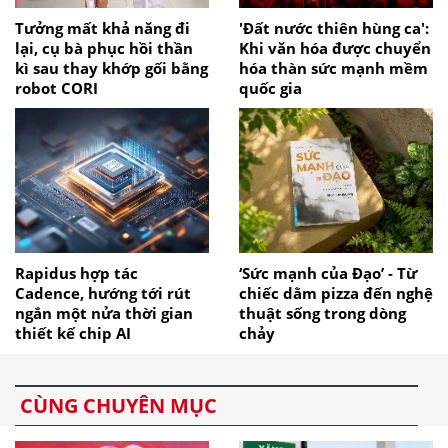
Tưởng mất khả năng đi
'Đất nước thiên hùng ca':
lại, cụ bà phục hồi thần
Khi văn hóa được chuyển
kì sau thay khớp gối bằng
hóa thàn sức mạnh mềm
robot CORI
quốc gia
Rapidus hợp tác
‘Sức mạnh của Đạo’ - Từ
Cadence, hướng tới rút
chiếc dằm pizza đến nghệ
ngắn một nửa thời gian
thuật sống trong dòng
thiết kế chip AI
chảy
CÙNG CHUYÊN MỤC