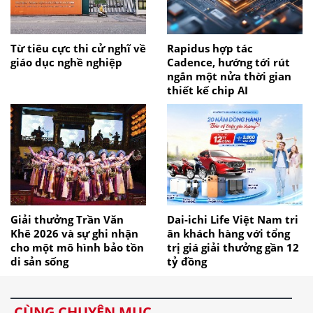
Từ tiêu cực thi cử nghĩ về
Rapidus hợp tác
giáo dục nghề nghiệp
Cadence, hướng tới rút
ngắn một nửa thời gian
thiết kế chip AI
Giải thưởng Trần Văn
Dai-ichi Life Việt Nam tri
Khê 2026 và sự ghi nhận
ân khách hàng với tổng
cho một mô hình bảo tồn
trị giá giải thưởng gần 12
di sản sống
tỷ đồng
CÙNG CHUYÊN MỤC