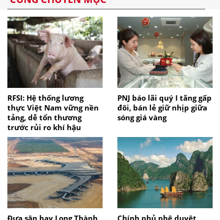
RFSI: Hệ thống lương
PNJ báo lãi quý I tăng gấp
thực Việt Nam vững nền
đôi, bán lẻ giữ nhịp giữa
tảng, dễ tổn thương
sóng giá vàng
trước rủi ro khí hậu
Đưa sân bay Long Thành
Chính phủ phê duyệt