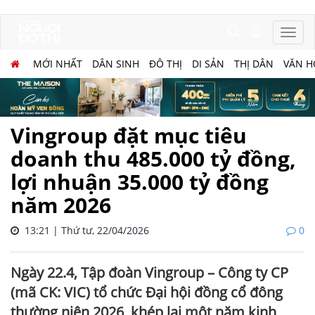
MỚI NHẤT
DÂN SINH
ĐÔ THỊ
DI SẢN
THỊ DÂN
VĂN H
Vingroup đặt mục tiêu
doanh thu 485.000 tỷ đồng,
lợi nhuận 35.000 tỷ đồng
năm 2026
13:21 | Thứ tư, 22/04/2026
0
Ngày 22.4, Tập đoàn Vingroup – Công ty CP
(mã CK: VIC) tổ chức Đại hội đồng cổ đông
thường niên 2026, khép lại một năm kinh