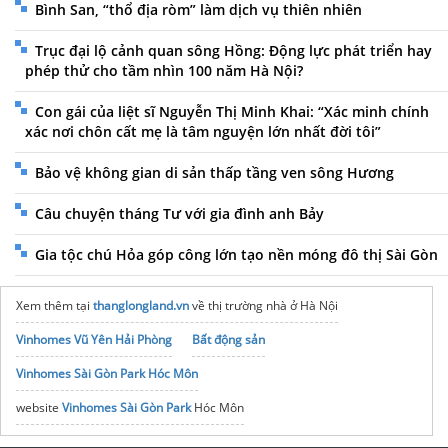
Bình San, “thổ địa ròm” làm dịch vụ thiên nhiên
Trục đại lộ cảnh quan sông Hồng: Động lực phát triển hay
phép thử cho tầm nhìn 100 năm Hà Nội?
Con gái của liệt sĩ Nguyễn Thị Minh Khai: “Xác minh chính
xác nơi chôn cất mẹ là tâm nguyện lớn nhất đời tôi”
Bảo vệ không gian di sản thấp tầng ven sông Hương
Câu chuyện tháng Tư với gia đình anh Bảy
Gia tộc chú Hỏa góp công lớn tạo nền móng đô thị Sài Gòn
Xem thêm tại
thanglongland.vn
về thị trường nhà ở Hà Nội
Vinhomes Vũ Yên Hải Phòng
Bất động sản
Vinhomes Sài Gòn Park Hóc Môn
website
Vinhomes Sài Gòn Park
Hóc Môn
Hà Nội Season Garden
ở đâu?
chung cư cao xà lá