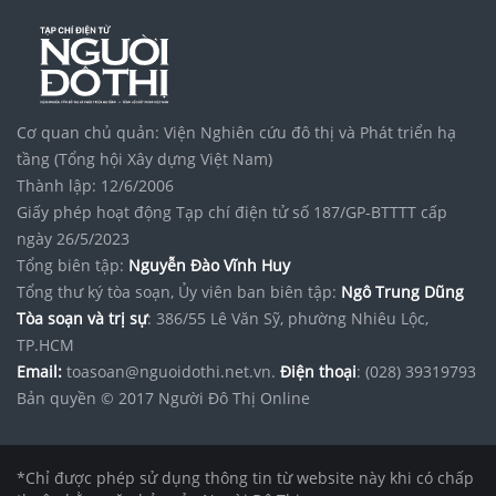
Quần thể
Vinhomes hạ long xanh
Vinhomes Saigon Park
Mặt bằng
Vinhomes Làng Vân
Hải Vân Bay
Giỏ hàng
Song lập Vinhomes Hải Vân Bay
Cơ quan chủ quản: Viện Nghiên cứu đô thị và Phát triển hạ
Dự án Vinhomes Sài Gòn Park
Tập đoàn Bcons Group
tầng (Tổng hội Xây dựng Việt Nam)
noxh K Home Avenue Nhơn Trạch
Thành lập: 12/6/2006
Giấy phép hoạt động Tạp chí điện tử số 187/GP-BTTTT cấp
ngày 26/5/2023
Tổng biên tập:
Nguyễn Đào Vĩnh Huy
Tổng thư ký tòa soạn, Ủy viên ban biên tập:
Ngô Trung Dũng
Tòa soạn và trị sự
: 386/55 Lê Văn Sỹ, phường Nhiêu Lộc,
TP.HCM
Email:
toasoan@nguoidothi.net.vn.
Điện thoại
: (028) 39319793
Bản quyền © 2017 Người Đô Thị Online
*Chỉ được phép sử dụng thông tin từ website này khi có chấp