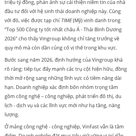
triệu tỷ đồng, phản ánh sự cải thiện niềm tin của nhà
đầu tư đối với hệ sinh thái doanh nghiệp này. Cùng
với đó, việc được tạp chí
TIME
(Mỹ) vinh danh trong
“Top 500 Công ty tốt nhất châu Á - Thái Bình Dương
2026” cho thấy Vingroup không chỉ tăng trưởng về
quy mô mà còn dần củng cố vị thế trong khu vực.
Bước sang năm 2026, định hướng của Vingroup khá
rõ ràng: tiếp tục đẩy mạnh các trụ cột hiện hữu, đồng
thời mở rộng sang những lĩnh vực có tiềm năng dài
hạn. Doanh nghiệp xác định bốn nhóm trọng tâm
gồm công nghệ – công nghiệp, phát triển đô thị, du
lịch - dịch vụ và các lĩnh vực mới như hạ tầng, năng
lượng.
Ở mảng công nghệ - công nghiệp, VinFast vẫn là tâm
điểm. Doanh nghiệp đặt mục tiêu giữ vững vị trí dẫn