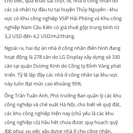
cho biết, qua khảo sát thực tế, nhà ở công nhân do
các cá nhân tự đầu tư tại huyện Thủy Nguyên - khu
vực có Khu công nghiệp VSIP Hải Phòng và Khu công
nghiệp Nam Cầu Kiền có giá thuê gộp trung bình từ
3,2 USD đến 4,2 USD/m2/tháng.
Ngoài ra, hai dự án nhà ở công nhân điển hình đang
hoạt động là 278 căn do LG Display xây dựng và 330
căn tại quận Dương Kinh do Công ty Đỉnh Vàng phát
triển. Tỷ lệ lấp đầy các nhà ở công nhân tại khu vực
này luôn đạt mức cao khoảng 95%.
Ông Trần Tuấn Anh, Phó trưởng Ban quản lý các khu
công nghiệp và chế xuất Hà Nội, cho biết về quỹ đất,
các khu công nghiệp hiện nay (chủ yếu là các khu
công nghiệp cũ) hầu hết chưa được quy hoạch quỹ
đất phục vụ việc xây dựng nhà ở cho công nhân.