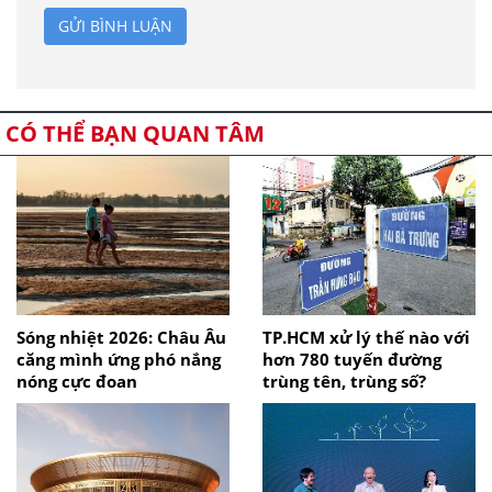
GỬI BÌNH LUẬN
CÓ THỂ BẠN QUAN TÂM
Sóng nhiệt 2026: Châu Âu
TP.HCM xử lý thế nào với
căng mình ứng phó nắng
hơn 780 tuyến đường
nóng cực đoan
trùng tên, trùng số?