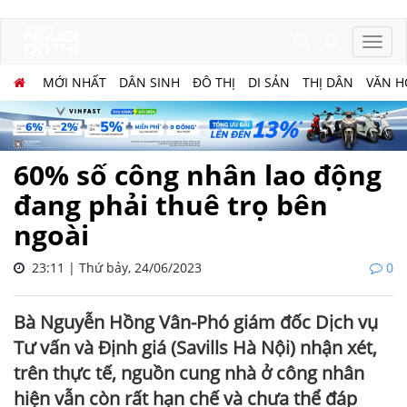
MỚI NHẤT
DÂN SINH
ĐÔ THỊ
DI SẢN
THỊ DÂN
VĂN H
60% số công nhân lao động
đang phải thuê trọ bên
ngoài
23:11 | Thứ bảy, 24/06/2023
0
Bà Nguyễn Hồng Vân-Phó giám đốc Dịch vụ
Tư vấn và Định giá (Savills Hà Nội) nhận xét,
trên thực tế, nguồn cung nhà ở công nhân
hiện vẫn còn rất hạn chế và chưa thể đáp