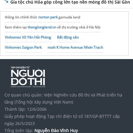
Gia tộc chú Hỏa góp công lớn tạo nền móng đô thị Sài Gòn
thông tin chính thức
norton park
gamuda land
Xem thêm tại
thanglongland.vn
về thị trường nhà ở Hà Nội
Vinhomes Vũ Yên Hải Phòng
Bất động sản
Vinhomes Saigon Park
noxh K Home Avenue Nhơn Trạch
Tập đoàn Bcons Group
Tin đăng
việc làm cà mau
tại Vieclam24h
Cơ quan chủ quản: Viện Nghiên cứu đô thị và Phát triển hạ
tầng (Tổng hội Xây dựng Việt Nam)
Thành lập: 12/6/2006
Giấy phép hoạt động Tạp chí điện tử số 187/GP-BTTTT cấp
ngày 26/5/2023
Tổng biên tập:
Nguyễn Đào Vĩnh Huy