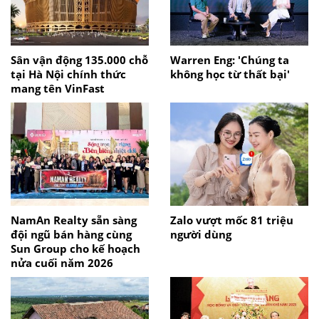
Sân vận động 135.000 chỗ
Warren Eng: 'Chúng ta
tại Hà Nội chính thức
không học từ thất bại'
mang tên VinFast
NamAn Realty sẵn sàng
Zalo vượt mốc 81 triệu
đội ngũ bán hàng cùng
người dùng
Sun Group cho kế hoạch
nửa cuối năm 2026