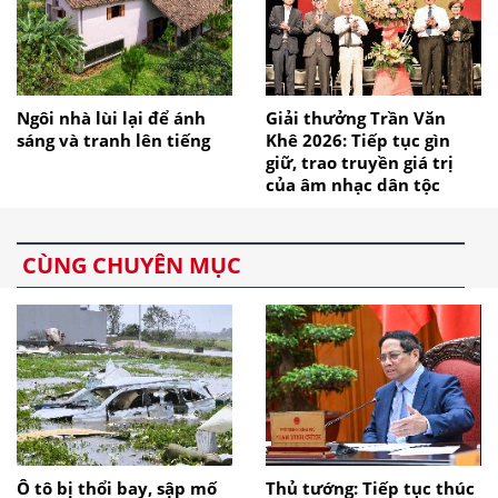
Ngôi nhà lùi lại để ánh
Giải thưởng Trần Văn
sáng và tranh lên tiếng
Khê 2026: Tiếp tục gìn
giữ, trao truyền giá trị
của âm nhạc dân tộc
CÙNG CHUYÊN MỤC
Ô tô bị thổi bay, sập mố
Thủ tướng: Tiếp tục thúc