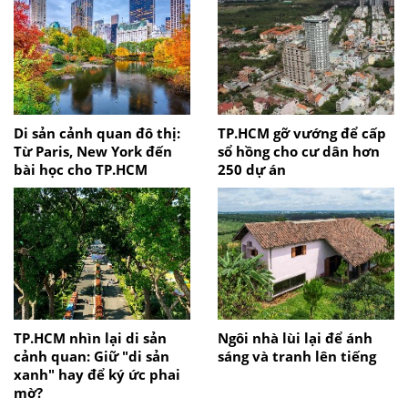
Di sản cảnh quan đô thị:
TP.HCM gỡ vướng để cấp
Từ Paris, New York đến
sổ hồng cho cư dân hơn
bài học cho TP.HCM
250 dự án
TP.HCM nhìn lại di sản
Ngôi nhà lùi lại để ánh
cảnh quan: Giữ "di sản
sáng và tranh lên tiếng
xanh" hay để ký ức phai
mờ?