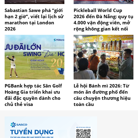
Sabastian Sawe phá “giới
Pickleball World Cup
hạn 2 giờ”, viết lại lịch sử
2026 đến Đà Nẵng: quy tụ
marathon tại London
4.000 vận động viên, mở
2026
rộng không gian kết nối
PGBank hợp tác Sân Golf
Lễ hội Bánh mì 2026: Từ
Hoàng Gia triển khai ưu
món ăn đường phố đến
đãi đặc quyền dành cho
câu chuyện thương hiệu
chủ thẻ visa
toàn cầu