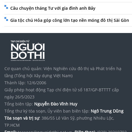
Câu chuyện tháng Tư với gia đình anh Bảy
Gia tộc chú Hỏa góp công lớn tạo nền móng đô thị Sài Gòn
Cơ quan chủ quản: Viện Nghiên cứu đô thị và Phát triển hạ
tầng (Tổng hội Xây dựng Việt Nam)
Thành lập: 12/6/2006
Giấy phép hoạt động Tạp chí điện tử số 187/GP-BTTTT cấp
ngày 26/5/2023
Tổng biên tập:
Nguyễn Đào Vĩnh Huy
Tổng thư ký tòa soạn, Ủy viên ban biên tập:
Ngô Trung Dũng
Tòa soạn và trị sự
: 386/55 Lê Văn Sỹ, phường Nhiêu Lộc,
TP.HCM