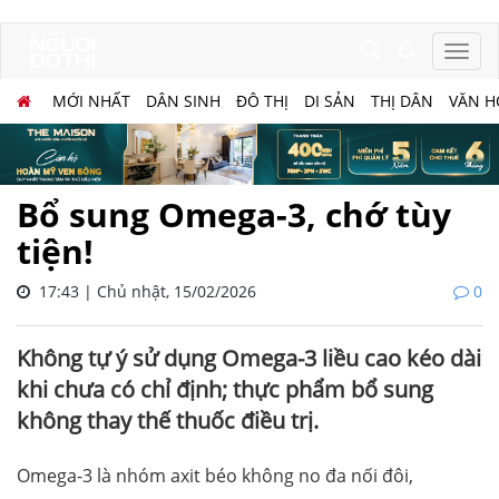
MỚI NHẤT
DÂN SINH
ĐÔ THỊ
DI SẢN
THỊ DÂN
VĂN H
​​​​​​​Bổ sung Omega-3, chớ tùy
tiện!
17:43 | Chủ nhật, 15/02/2026
0
Không tự ý sử dụng Omega-3 liều cao kéo dài
khi chưa có chỉ định; thực phẩm bổ sung
không thay thế thuốc điều trị.
Omega-3 là nhóm axit béo không no đa nối đôi,