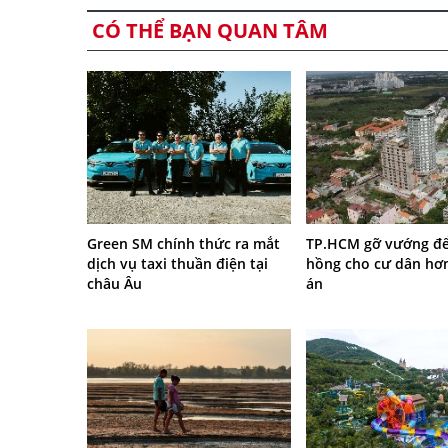
CÓ THỂ BẠN QUAN TÂM
Green SM chính thức ra mắt
TP.HCM gỡ vướng để
dịch vụ taxi thuần điện tại
hồng cho cư dân hơ
châu Âu
án