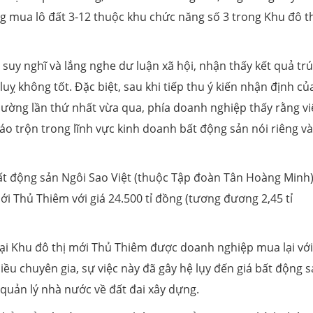
mua lô đất 3-12 thuộc khu chức năng số 3 trong Khu đô th
suy nghĩ và lắng nghe dư luận xã hội, nhận thấy kết quả tr
uỵ không tốt. Đặc biệt, sau khi tiếp thu ý kiến nhận định củ
thường lần thứ nhất vừa qua, phía doanh nghiệp thấy rằng vi
xáo trộn trong lĩnh vực kinh doanh bất động sản nói riêng và
ất động sản Ngôi Sao Việt (thuộc Tập đoàn Tân Hoàng Minh
ới Thủ Thiêm với giá 24.500 tỉ đồng (tương đương 2,45 tỉ
 tại Khu đô thị mới Thủ Thiêm được doanh nghiệp mua lại với
iều chuyên gia, sự việc này đã gây hệ lụy đến giá bất động 
quản lý nhà nước về đất đai xây dựng.