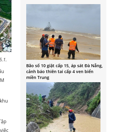
.1.
Bão số 10 giật cấp 15, áp sát Đà Nẵng,
ấu
cảnh báo thiên tai cấp 4 ven biển
miền Trung
CM
 khu
Tập
việc