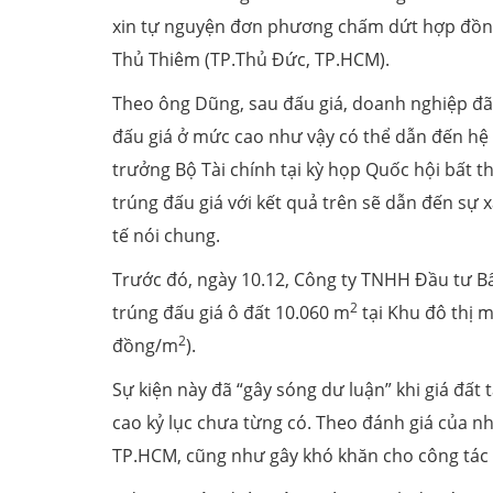
xin tự nguyện đơn phương chấm dứt hợp đồng 
Thủ Thiêm (TP.Thủ Đức, TP.HCM).
Theo ông Dũng, sau đấu giá, doanh nghiệp đã 
đấu giá ở mức cao như vậy có thể dẫn đến hệ l
trưởng Bộ Tài chính tại kỳ họp Quốc hội bất 
trúng đấu giá với kết quả trên sẽ dẫn đến sự 
tế nói chung.
Trước đó, ngày 10.12, Công ty TNHH Đầu tư B
2
trúng đấu giá ô đất 10.060 m
tại Khu đô thị m
2
đồng/m
).
Sự kiện này đã “gây sóng dư luận” khi giá đất
cao kỷ lục chưa từng có. Theo đánh giá của nh
TP.HCM, cũng như gây khó khăn cho công tác 