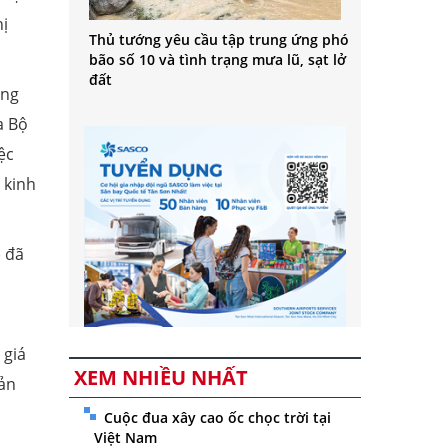
ị
Thủ tướng yêu cầu tập trung ứng phó
bão số 10 và tình trạng mưa lũ, sạt lở
đất
úng
a Bộ
ệc
 kinh
) đã
 giá
XEM NHIỀU NHẤT
sản
Cuộc đua xây cao ốc chọc trời tại
Việt Nam