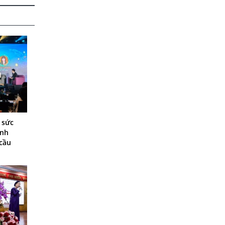
p sức
inh
 cầu