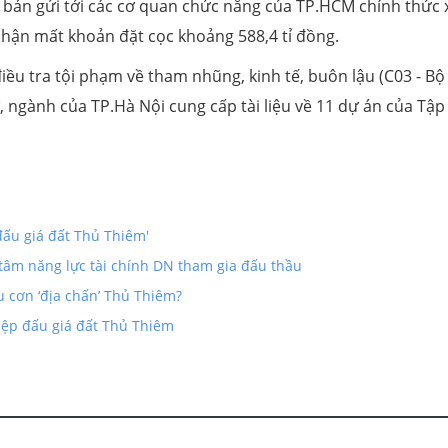
bản gửi tới các cơ quan chức năng của TP.HCM chính thức 
hận mất khoản đặt cọc khoảng 588,4 tỉ đồng.
iều tra tội phạm về tham nhũng, kinh tế, buôn lậu (C03 - Bộ
 ngành của TP.Hà Nội cung cấp tài liệu về 11 dự án của Tập
đấu giá đất Thủ Thiêm'
tâm năng lực tài chính DN tham gia đấu thầu
 cơn ‘địa chấn’ Thủ Thiêm?
iệp đấu giá đất Thủ Thiêm