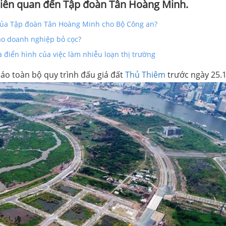
 liên quan đến Tập đoàn Tân Hoàng Minh.
 của Tập đoàn Tân Hoàng Minh cho Bộ Công an?
sao doanh nghiệp bỏ cọc?
à điển hình của việc làm nhiễu loạn thị trường
o toàn bộ quy trình đấu giá đất
Thủ Thiêm
trước ngày 25.1