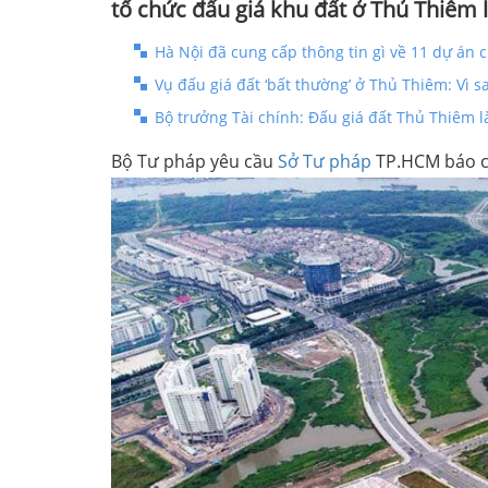
tổ chức đấu giá khu đất ở Thủ Thiêm
Hà Nội đã cung cấp thông tin gì về 11 dự án
Vụ đấu giá đất ‘bất thường’ ở Thủ Thiêm: Vì 
Bộ trưởng Tài chính: Đấu giá đất Thủ Thiêm l
Bộ Tư pháp yêu cầu
Sở Tư pháp
TP.HCM báo cá