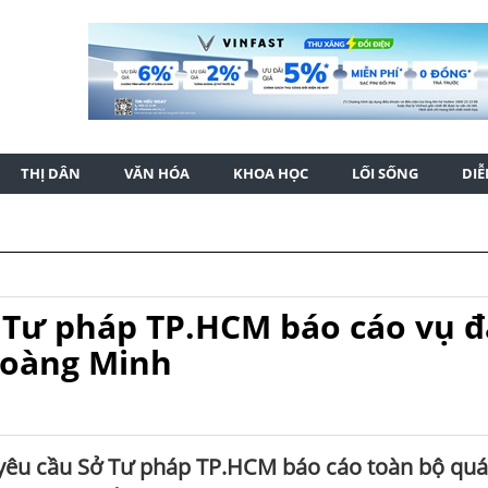
THỊ DÂN
VĂN HÓA
KHOA HỌC
LỐI SỐNG
DI
 Tư pháp TP.HCM báo cáo vụ 
 Hoàng Minh
 yêu cầu Sở Tư pháp TP.HCM báo cáo toàn bộ quá