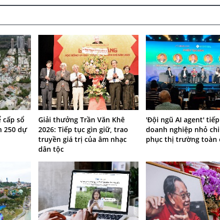
 cấp sổ
Giải thưởng Trần Văn Khê
'Đội ngũ AI agent' tiế
n 250 dự
2026: Tiếp tục gìn giữ, trao
doanh nghiệp nhỏ ch
truyền giá trị của âm nhạc
phục thị trường toàn
dân tộc