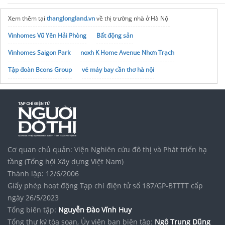
Xem thêm tại
thanglongland.vn
về thị trường nhà ở Hà Nội
Vinhomes Vũ Yên Hải Phòng
Bất động sản
Vinhomes Saigon Park
noxh K Home Avenue Nhơn Trạch
Tập đoàn Bcons Group
vé máy bay cần thơ hà nội
Cơ quan chủ quản: Viện Nghiên cứu đô thị và Phát triển hạ
tầng (Tổng hội Xây dựng Việt Nam)
Thành lập: 12/6/2006
Giấy phép hoạt động Tạp chí điện tử số 187/GP-BTTTT cấp
ngày 26/5/2023
Tổng biên tập:
Nguyễn Đào Vĩnh Huy
Tổng thư ký tòa soạn, Ủy viên ban biên tập:
Ngô Trung Dũng