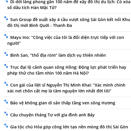
Di dời làng phong gần 100 năm để xây đô thị du lịch: Có xóa
sổ dấu tích Hàn Mặc Tử?
Sun Group đề xuất xây 4 cầu vượt sông Sài Gòn kết nối Khu
đô thị mới Bình Quới - Thanh Đa
Mayu Ino: “Công việc của tôi là đối diện trực tiếp với con
người”
Bình San, “thổ địa ròm” làm dịch vụ thiên nhiên
Trục đại lộ cảnh quan sông Hồng: Động lực phát triển hay
phép thử cho tầm nhìn 100 năm Hà Nội?
Con gái của liệt sĩ Nguyễn Thị Minh Khai: “Xác minh chính
xác nơi chôn cất mẹ là tâm nguyện lớn nhất đời tôi”
Bảo vệ không gian di sản thấp tầng ven sông Hương
Câu chuyện tháng Tư với gia đình anh Bảy
Gia tộc chú Hỏa góp công lớn tạo nền móng đô thị Sài Gòn