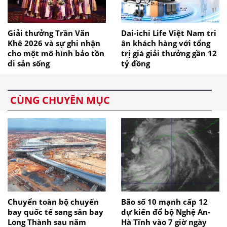
Giải thưởng Trần Văn
Dai-ichi Life Việt Nam tri
Khê 2026 và sự ghi nhận
ân khách hàng với tổng
cho một mô hình bảo tồn
trị giá giải thưởng gần 12
di sản sống
tỷ đồng
CÙNG CHUYÊN MỤC
Chuyển toàn bộ chuyến
Bão số 10 mạnh cấp 12
bay quốc tế sang sân bay
dự kiến đổ bộ Nghệ An-
Long Thành sau năm
Hà Tĩnh vào 7 giờ ngày