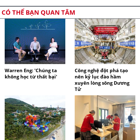
CÓ THỂ BẠN QUAN TÂM
Warren Eng: 'Chúng ta
Công nghệ đột phá tạo
không học từ thất bại'
nên kỷ lục đào hầm
xuyên lòng sông Dương
Tử