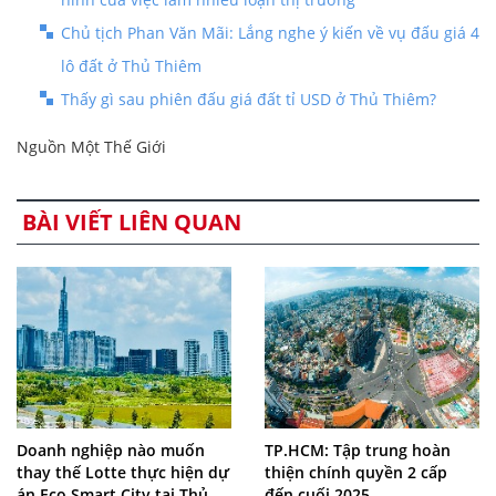
Chủ tịch Phan Văn Mãi: Lắng nghe ý kiến về vụ đấu giá 4
lô đất ở Thủ Thiêm
Thấy gì sau phiên đấu giá đất tỉ USD ở Thủ Thiêm?
Nguồn Một Thế Giới
BÀI VIẾT LIÊN QUAN
Doanh nghiệp nào muốn
TP.HCM: Tập trung hoàn
thay thế Lotte thực hiện dự
thiện chính quyền 2 cấp
án Eco Smart City tại Thủ
đến cuối 2025