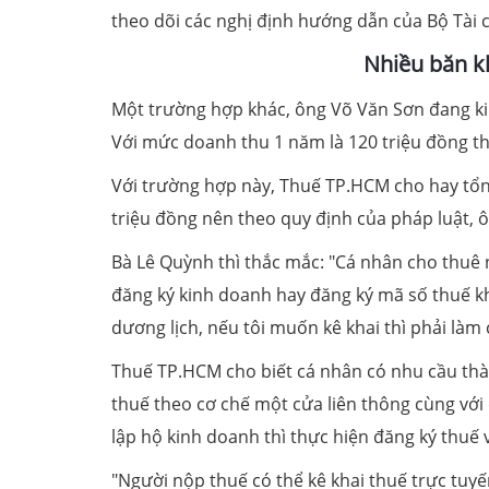
theo dõi các nghị định hướng dẫn của Bộ Tài 
Nhiều băn k
Một trường hợp khác, ông Võ Văn Sơn đang ki
Với mức doanh thu 1 năm là 120 triệu đồng thì
Với trường hợp này, Thuế TP.HCM cho hay tổ
triệu đồng nên theo quy định của pháp luật,
Bà Lê Quỳnh thì thắc mắc: "Cá nhân cho thuê
đăng ký kinh doanh hay đăng ký mã số thuế k
dương lịch, nếu tôi muốn kê khai thì phải làm c
Thuế TP.HCM cho biết cá nhân có nhu cầu thàn
thuế theo cơ chế một cửa liên thông cùng vớ
lập hộ kinh doanh thì thực hiện đăng ký thuế 
"Người nộp thuế có thể kê khai thuế trực tuyế