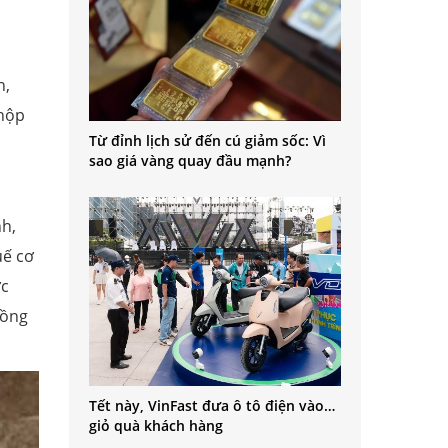
n,
 nộp
Từ đỉnh lịch sử đến cú giảm sốc: Vì
sao giá vàng quay đầu mạnh?
h,
uế cơ
ợc
đồng
Tết này, VinFast đưa ô tô điện vào…
giỏ quà khách hàng