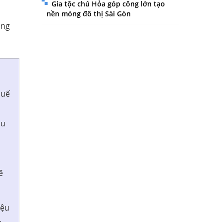
Gia tộc chú Hỏa góp công lớn tạo
nền móng đô thị Sài Gòn
ộng
huế
hu
ẽ
iệu