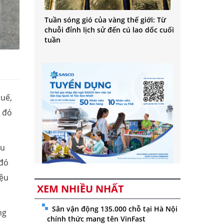
Tuần sóng gió của vàng thế giới: Từ
chuỗi đỉnh lịch sử đến cú lao dốc cuối
tuần
huế,
ế đó
hu
 đó
iệu
XEM NHIỀU NHẤT
Sân vận động 135.000 chỗ tại Hà Nội
ng
chính thức mang tên VinFast