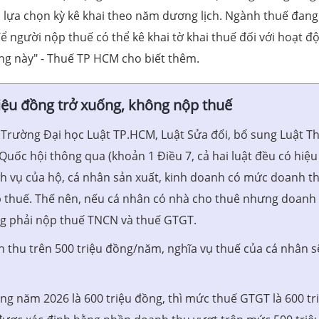
 lựa chọn kỳ kê khai theo năm dương lịch. Ngành thuế đang
 người nộp thuế có thể kê khai tờ khai thuế đối với hoạt đ
ụng này" - Thuế TP HCM cho biết thêm.
iệu đồng trở xuống, không nộp thuế
 Trường Đại học Luật TP.HCM, Luật Sửa đổi, bổ sung Luật T
ốc hội thông qua (khoản 1 Điều 7, cả hai luật đều có hiệu
ịch vụ của hộ, cá nhân sản xuất, kinh doanh có mức doanh t
p thuế. Thế nên, nếu cá nhân có nhà cho thuê nhưng doanh
ng phải nộp thuế TNCN và thuế GTGT.
 thu trên 500 triệu đồng/năm, nghĩa vụ thuế của cá nhân s
ng năm 2026 là 600 triệu đồng, thì mức thuế GTGT là 600 tr