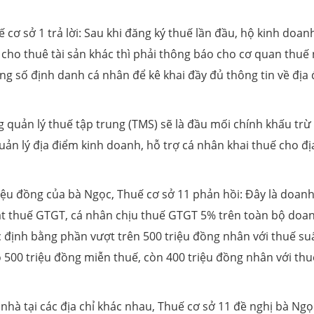
cơ sở 1 trả lời: Sau khi đăng ký thuế lần đầu, hộ kinh doan
 cho thuê tài sản khác thì phải thông báo cho cơ quan thuế 
ng số định danh cá nhân để kê khai đầy đủ thông tin về địa
g quản lý thuế tập trung (TMS) sẽ là đầu mối chính khấu trừ
ản lý địa điểm kinh doanh, hỗ trợ cá nhân khai thuế cho đị
ệu đồng của bà Ngọc, Thuế cơ sở 11 phản hồi: Đây là doanh
ật thuế GTGT, cá nhân chịu thuế GTGT 5% trên toàn bộ doa
 định bằng phần vượt trên 500 triệu đồng nhân với thuế su
o 500 triệu đồng miễn thuế, còn 400 triệu đồng nhân với thu
nhà tại các địa chỉ khác nhau, Thuế cơ sở 11 đề nghị bà Ngọ