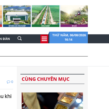
THỨ NĂM, 06/08/2026
ỄN ĐÀN
16:14
CÙNG CHUYÊN MỤC
0
au khi