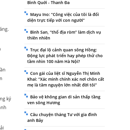
Bình Quới - Thanh Đa
Mayu Ino: “Công việc của tôi là đối
diện trực tiếp với con người”
áng.
Bình San, “thổ địa ròm” làm dịch vụ
thiên nhiên
0
Trục đại lộ cảnh quan sông Hồng:
Động lực phát triển hay phép thử cho
tầm nhìn 100 năm Hà Nội?
cần
Con gái của liệt sĩ Nguyễn Thị Minh
m
Khai: “Xác minh chính xác nơi chôn cất
mẹ là tâm nguyện lớn nhất đời tôi”
Bảo vệ không gian di sản thấp tầng
ng ký
ven sông Hương
ành
Câu chuyện tháng Tư với gia đình
anh Bảy
ải