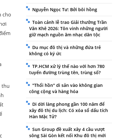
Nguyễn Ngọc Tư: Bởi bôi hồng
h cho
Toàn cảnh lễ trao Giải thưởng Trần
nơi
Văn Khê 2026: Tôn vinh những người
 điểm
giữ mạch nguồn âm nhạc dân tộc
Du mục đô thị và những đứa trẻ
không có ký ức
a
TP.HCM xử lý thế nào với hơn 780
tuyến đường trùng tên, trùng số?
"Thổi hồn" di sản vào không gian
 thu
công cộng và hàng hóa
nh
Di dời làng phong gần 100 năm để
ất
xây đô thị du lịch: Có xóa sổ dấu tích
ế
Hàn Mặc Tử?
Sun Group đề xuất xây 4 cầu vượt
c
sông Sài Gòn kết nối Khu đô thị mới