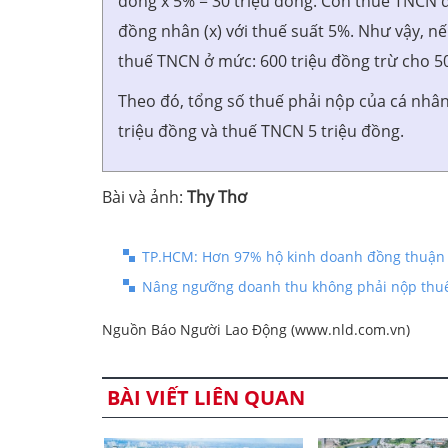
đồng x 5% = 30 triệu đồng. Còn thuế TNCN 
đồng nhân (x) với thuế suất 5%. Như vậy, n
thuế TNCN ở mức: 600 triệu đồng trừ cho 500
Theo đó, tổng số thuế phải nộp của cá nhâ
triệu đồng và thuế TNCN 5 triệu đồng.
Bài và ảnh:
Thy Thơ
TP.HCM: Hơn 97% hộ kinh doanh đồng thuận 
Nâng ngưỡng doanh thu không phải nộp thuế 
Nguồn Báo Người Lao Động (www.nld.com.vn)
BÀI VIẾT LIÊN QUAN