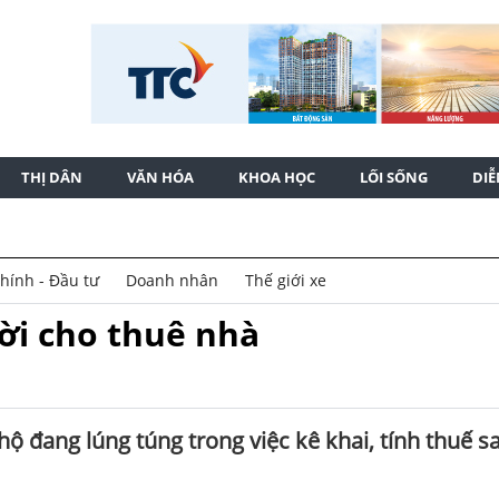
THỊ DÂN
VĂN HÓA
KHOA HỌC
LỐI SỐNG
DI
chính - Đầu tư
Doanh nhân
Thế giới xe
ời cho thuê nhà
ộ đang lúng túng trong việc kê khai, tính thuế s