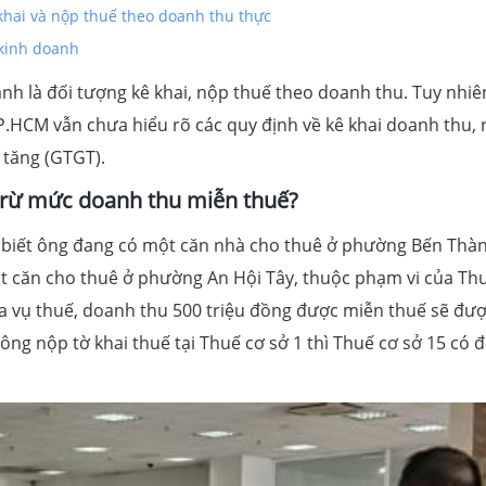
khai và nộp thuế theo doanh thu thực
 kinh doanh
nh là đối tượng kê khai, nộp thuế theo doanh thu. Tuy nhiê
P.HCM vẫn chưa hiểu rõ các quy định về kê khai doanh thu,
 tăng (GTGT).
trừ mức doanh thu miễn thuế?
biết ông đang có một căn nhà cho thuê ở phường Bến Thàn
ột căn cho thuê ở phường An Hội Tây, thuộc phạm vi của Th
ĩa vụ thuế, doanh thu 500 triệu đồng được miễn thuế sẽ đư
ông nộp tờ khai thuế tại Thuế cơ sở 1 thì Thuế cơ sở 15 có 