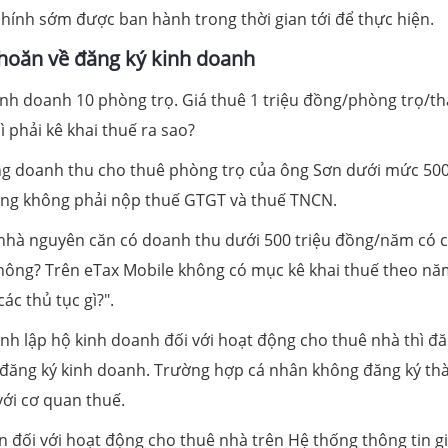
chính sớm được ban hành trong thời gian tới để thực hiện.
hoăn về đăng ký kinh doanh
nh doanh 10 phòng trọ. Giá thuê 1 triệu đồng/phòng trọ/th
 phải kê khai thuế ra sao?
ng doanh thu cho thuê phòng trọ của ông Sơn dưới mức 50
 ông không phải nộp thuế GTGT và thuế TNCN.
 nhà nguyên căn có doanh thu dưới 500 triệu đồng/năm có 
hông? Trên eTax Mobile không có mục kê khai thuế theo nă
ác thủ tục gì?".
h lập hộ kinh doanh đối với hoạt động cho thuê nhà thì đă
i đăng ký kinh doanh. Trường hợp cá nhân không đăng ký th
với cơ quan thuế.
n đối với hoạt động cho thuê nhà trên Hệ thống thông tin gi