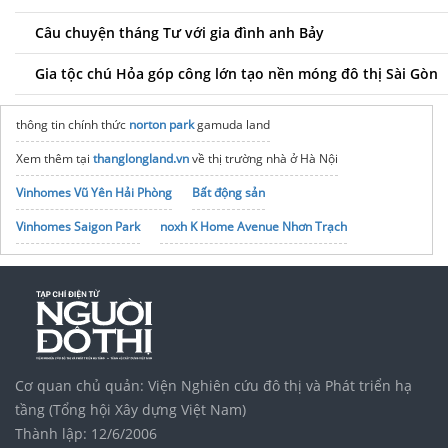
Câu chuyện tháng Tư với gia đình anh Bảy
Gia tộc chú Hỏa góp công lớn tạo nền móng đô thị Sài Gòn
thông tin chính thức
norton park
gamuda land
Xem thêm tại
thanglongland.vn
về thị trường nhà ở Hà Nội
Vinhomes Vũ Yên Hải Phòng
Bất động sản
Vinhomes Saigon Park
noxh K Home Avenue Nhơn Trạch
Tập đoàn Bcons Group
Cơ quan chủ quản: Viện Nghiên cứu đô thị và Phát triển hạ
tầng (Tổng hội Xây dựng Việt Nam)
Thành lập: 12/6/2006