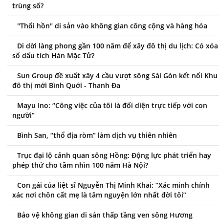
trùng số?
"Thổi hồn" di sản vào không gian công cộng và hàng hóa
Di dời làng phong gần 100 năm để xây đô thị du lịch: Có xóa
sổ dấu tích Hàn Mặc Tử?
Sun Group đề xuất xây 4 cầu vượt sông Sài Gòn kết nối Khu
đô thị mới Bình Quới - Thanh Đa
Mayu Ino: “Công việc của tôi là đối diện trực tiếp với con
người”
Bình San, “thổ địa ròm” làm dịch vụ thiên nhiên
Trục đại lộ cảnh quan sông Hồng: Động lực phát triển hay
phép thử cho tầm nhìn 100 năm Hà Nội?
Con gái của liệt sĩ Nguyễn Thị Minh Khai: “Xác minh chính
xác nơi chôn cất mẹ là tâm nguyện lớn nhất đời tôi”
Bảo vệ không gian di sản thấp tầng ven sông Hương