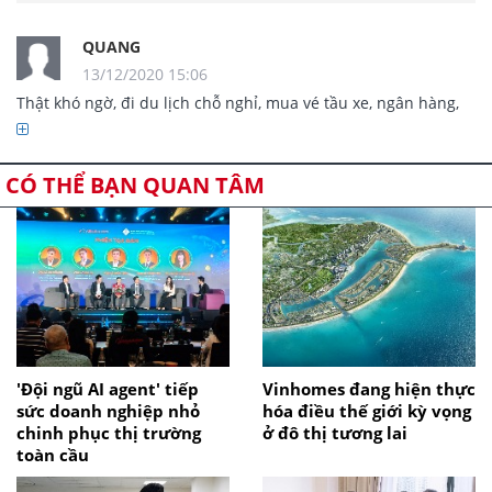
QUANG
13/12/2020 15:06
Thật khó ngờ, đi du lịch chỗ nghỉ, mua vé tầu xe, ngân hàng, 
khám chữa bệnh nhiều nơi lưu giữ số CCCD lắm.

CÓ THỂ BẠN QUAN TÂM
'Đội ngũ AI agent' tiếp
Vinhomes đang hiện thực
sức doanh nghiệp nhỏ
hóa điều thế giới kỳ vọng
chinh phục thị trường
ở đô thị tương lai
toàn cầu