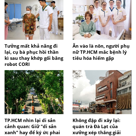
Tưởng mất khả năng đi
Ăn vào là nôn, người phụ
lại, cụ bà phục hồi thần
nữ TP.HCM mắc bệnh lý
kì sau thay khớp gối bằng
tiêu hóa hiếm gặp
robot CORI
TP.HCM nhìn lại di sản
Không đập đi xây lại:
cảnh quan: Giữ "di sản
quán trà Đà Lạt của
xanh" hay để ký ức phai
xưởng xép thắng giải