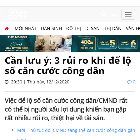
MỚI NHẤT
DÂN SINH
ĐÔ THỊ
DI SẢN
THỊ DÂN
VĂN H
Cần lưu ý: 3 rủi ro khi để lộ
số căn cước công dân
20:30 | Thứ bảy, 12/12/2020
0
Việc để lộ số căn cước công dân/CMND rất
có thể bị người xấu lợi dụng khiến bạn gặp
rất nhiều rủi ro, thiệt hại về tài sản.
Mới: Thủ tục đổi CMND sang thẻ căn cước công dân gắn
chíp