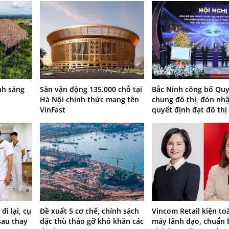
ánh sáng
Sân vận động 135.000 chỗ tại
Bắc Ninh công bố Qu
Hà Nội chính thức mang tên
chung đô thị, đón nh
VinFast
quyết định đạt đô thị 
i lại, cụ
Đề xuất 5 cơ chế, chính sách
Vincom Retail kiện to
sau thay
đặc thù tháo gỡ khó khăn các
máy lãnh đạo, chuẩn 