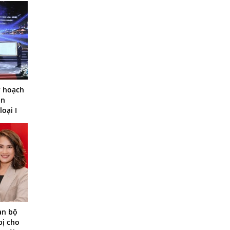
y hoạch
ận
loại I
àn bộ
bị cho