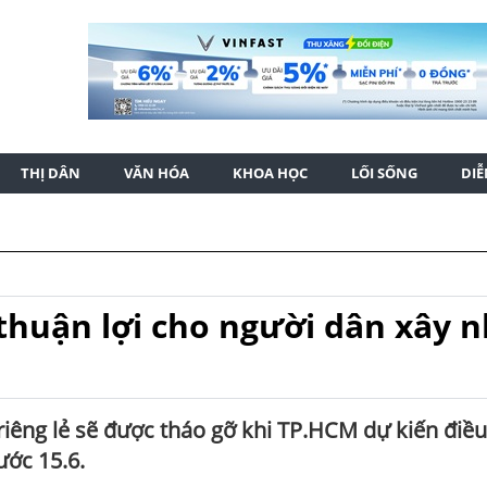
THỊ DÂN
VĂN HÓA
KHOA HỌC
LỐI SỐNG
DI
thuận lợi cho người dân xây 
iêng lẻ sẽ được tháo gỡ khi TP.HCM dự kiến điều
ước 15.6.