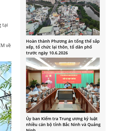
 tại
Hoàn thành Phương án tổng thể sắp
CM về
xếp, tổ chức lại thôn, tổ dân phố
trước ngày 10.6.2026
Ủy ban Kiểm tra Trung ương kỷ luật
nhiều cán bộ tỉnh Bắc Ninh và Quảng
Ninh