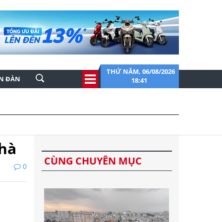
THỨ NĂM, 06/08/2026
ỄN ĐÀN
18:41
nhà
CÙNG CHUYÊN MỤC
0