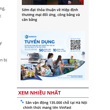
̣ng,
Sớm đạt thỏa thuận về Hiệp định
thương mại đối ứng, công bằng và
c
cân bằng
y
n bị
XEM NHIỀU NHẤT
Sân vận động 135.000 chỗ tại Hà Nội
chính thức mang tên VinFast