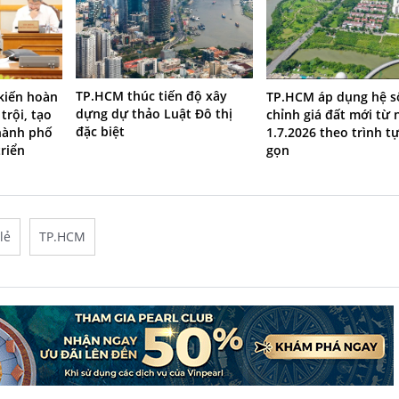
TP.HCM thúc tiến độ xây
 kiến hoàn
TP.HCM áp dụng hệ s
dựng dự thảo Luật Đô thị
trội, tạo
chỉnh giá đất mới từ 
đặc biệt
hành phố
1.7.2026 theo trình tự
riển
gọn
lẻ
TP.HCM