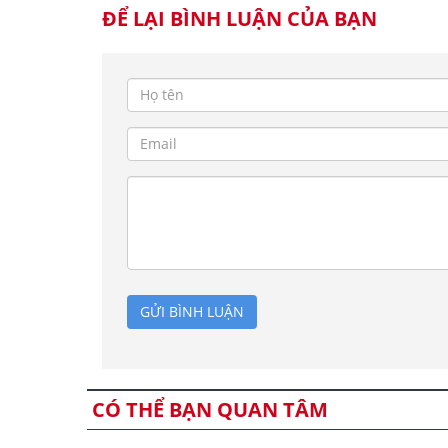
ĐỂ LẠI BÌNH LUẬN CỦA BẠN
GỬI BÌNH LUẬN
CÓ THỂ BẠN QUAN TÂM