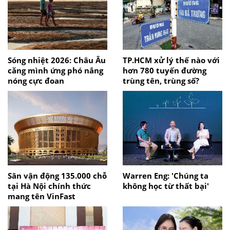
Sóng nhiệt 2026: Châu Âu
TP.HCM xử lý thế nào với
căng mình ứng phó nắng
hơn 780 tuyến đường
nóng cực đoan
trùng tên, trùng số?
Sân vận động 135.000 chỗ
Warren Eng: 'Chúng ta
tại Hà Nội chính thức
không học từ thất bại'
mang tên VinFast