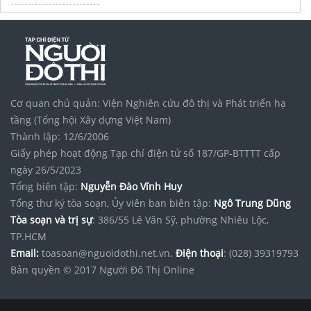
Cơ quan chủ quản: Viện Nghiên cứu đô thị và Phát triển hạ
tầng (Tổng hội Xây dựng Việt Nam)
Thành lập: 12/6/2006
Giấy phép hoạt động Tạp chí điện tử số 187/GP-BTTTT cấp
ngày 26/5/2023
Tổng biên tập:
Nguyễn Đào Vĩnh Huy
Tổng thư ký tòa soạn, Ủy viên ban biên tập:
Ngô Trung Dũng
Tòa soạn và trị sự
: 386/55 Lê Văn Sỹ, phường Nhiêu Lộc,
TP.HCM
Email:
toasoan@nguoidothi.net.vn.
Điện thoại
: (028) 39319793
Bản quyền © 2017 Người Đô Thị Online