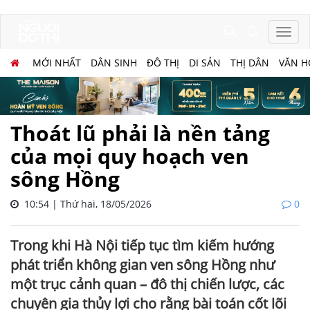
MỚI NHẤT
DÂN SINH
ĐÔ THỊ
DI SẢN
THỊ DÂN
VĂN H
Thoát lũ phải là nền tảng
của mọi quy hoạch ven
sông Hồng
10:54 | Thứ hai, 18/05/2026
0
Trong khi Hà Nội tiếp tục tìm kiếm hướng
phát triển không gian ven sông Hồng như
một trục cảnh quan – đô thị chiến lược, các
chuyên gia thủy lợi cho rằng bài toán cốt lõi