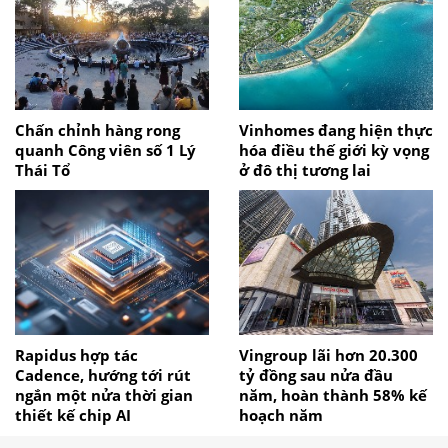
Chấn chỉnh hàng rong
Vinhomes đang hiện thực
quanh Công viên số 1 Lý
hóa điều thế giới kỳ vọng
Thái Tổ
ở đô thị tương lai
Rapidus hợp tác
Vingroup lãi hơn 20.300
Cadence, hướng tới rút
tỷ đồng sau nửa đầu
ngắn một nửa thời gian
năm, hoàn thành 58% kế
thiết kế chip AI
hoạch năm