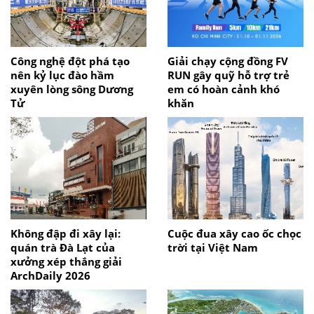
Công nghệ đột phá tạo
Giải chạy cộng đồng FV
nên kỷ lục đào hầm
RUN gây quỹ hỗ trợ trẻ
xuyên lòng sông Dương
em có hoàn cảnh khó
Tử
khăn
Không đập đi xây lại:
Cuộc đua xây cao ốc chọc
quán trà Đà Lạt của
trời tại Việt Nam
xưởng xép thắng giải
ArchDaily 2026