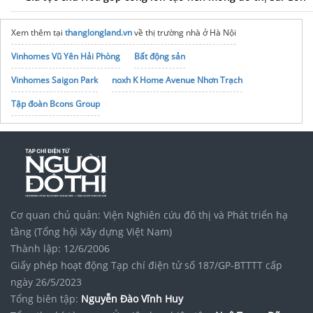
Xem thêm tại
thanglongland.vn
về thị trường nhà ở Hà Nội
Vinhomes Vũ Yên Hải Phòng
Bất động sản
Vinhomes Saigon Park
noxh K Home Avenue Nhơn Trạch
Tập đoàn Bcons Group
Cơ quan chủ quản: Viện Nghiên cứu đô thị và Phát triển hạ
tầng (Tổng hội Xây dựng Việt Nam)
Thành lập: 12/6/2006
Giấy phép hoạt động Tạp chí điện tử số 187/GP-BTTTT cấp
ngày 26/5/2023
Tổng biên tập:
Nguyễn Đào Vĩnh Huy