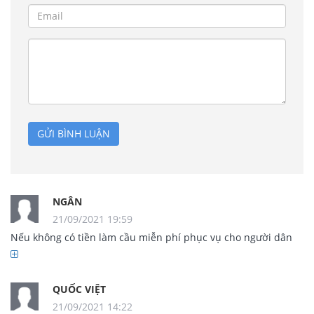
GỬI BÌNH LUẬN
NGÂN
21/09/2021 19:59
Nếu không có tiền làm cầu miễn phí phục vụ cho người dân 
thì chờ chứ làm cầu BOT thì người dân nản lắm, cầu có đẹp 
bao nhiêu thì chắc cũng thưa thớt người đi, không chia sẻ bao 
nhiêu xe cho các cây cầu khác. Chừng đó cầu là một địa điểm 
QUỐC VIỆT
kinh doanh thu tiền giống như các resort, các khu vui chơi, 
21/09/2021 14:22