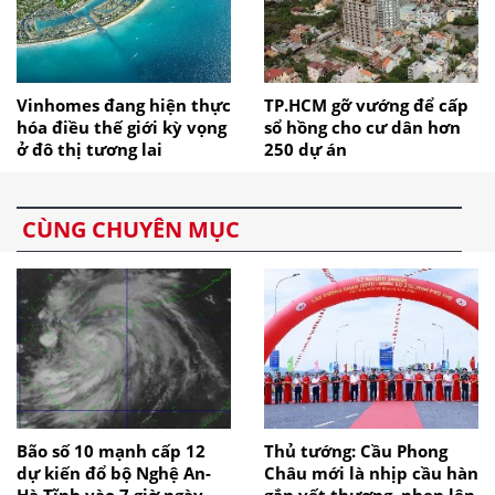
Vinhomes đang hiện thực
TP.HCM gỡ vướng để cấp
hóa điều thế giới kỳ vọng
sổ hồng cho cư dân hơn
ở đô thị tương lai
250 dự án
CÙNG CHUYÊN MỤC
Bão số 10 mạnh cấp 12
Thủ tướng: Cầu Phong
dự kiến đổ bộ Nghệ An-
Châu mới là nhịp cầu hàn
Hà Tĩnh vào 7 giờ ngày
gắn vết thương, nhen lên