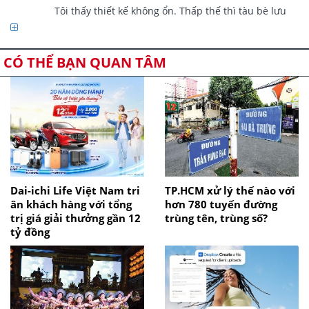
giải trí. Và như vậy thì mất đi ý nghĩa của phát triển giao 
                Tôi thấy thiết kế không ổn. Thấp thế thì tàu bè lưu 
thông, giảm ùn tắc.

thông làm sao? 

CÓ THỂ BẠN QUAN TÂM
Dai-ichi Life Việt Nam tri
TP.HCM xử lý thế nào với
ân khách hàng với tổng
hơn 780 tuyến đường
trị giá giải thưởng gần 12
trùng tên, trùng số?
tỷ đồng