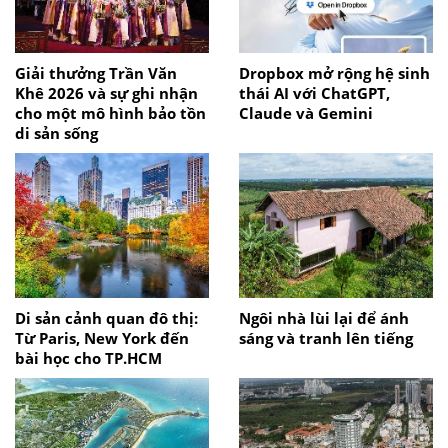
Giải thưởng Trần Văn
Dropbox mở rộng hệ sinh
Khê 2026 và sự ghi nhận
thái AI với ChatGPT,
cho một mô hình bảo tồn
Claude và Gemini
di sản sống
Di sản cảnh quan đô thị:
Ngôi nhà lùi lại để ánh
Từ Paris, New York đến
sáng và tranh lên tiếng
bài học cho TP.HCM