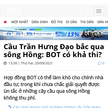
MỚI NHẤT
DÂN SINH
ĐÔ THỊ
DI SẢN
THỊ DÂN
VĂN H
Cầu Trần Hưng Đạo bắc qua
sông Hồng: BOT có khả thi?
13:58 | Thứ hai, 20/09/2021
0
Hợp đồng BOT có thể làm khó cho chính nhà
đầu tư, trong khi chưa chắc giải quyết được
ùn tắc ở những cây cầu qua sông Hồng
không thu phí.
Cận cảnh phong cách 'xứ Đông Dương' cầu Trần Hưng