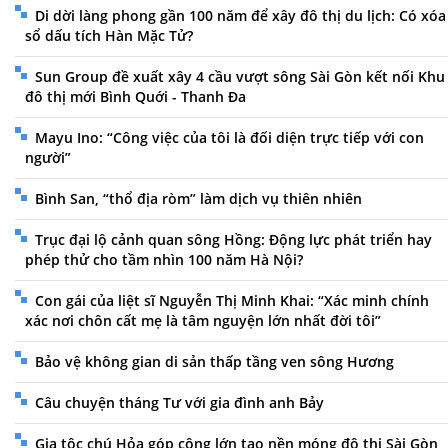
Di dời làng phong gần 100 năm để xây đô thị du lịch: Có xóa
sổ dấu tích Hàn Mặc Tử?
Sun Group đề xuất xây 4 cầu vượt sông Sài Gòn kết nối Khu
đô thị mới Bình Quới - Thanh Đa
Mayu Ino: “Công việc của tôi là đối diện trực tiếp với con
người”
Bình San, “thổ địa ròm” làm dịch vụ thiên nhiên
Trục đại lộ cảnh quan sông Hồng: Động lực phát triển hay
phép thử cho tầm nhìn 100 năm Hà Nội?
Con gái của liệt sĩ Nguyễn Thị Minh Khai: “Xác minh chính
xác nơi chôn cất mẹ là tâm nguyện lớn nhất đời tôi”
Bảo vệ không gian di sản thấp tầng ven sông Hương
Câu chuyện tháng Tư với gia đình anh Bảy
Gia tộc chú Hỏa góp công lớn tạo nền móng đô thị Sài Gòn