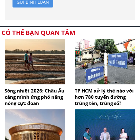
GỬI BÌNH LUẬN
CÓ THỂ BẠN QUAN TÂM
Sóng nhiệt 2026: Châu Âu
TP.HCM xử lý thế nào với
căng mình ứng phó nắng
hơn 780 tuyến đường
nóng cực đoan
trùng tên, trùng số?