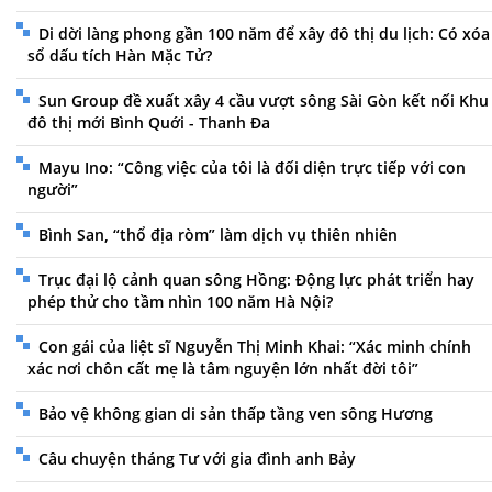
Di dời làng phong gần 100 năm để xây đô thị du lịch: Có xóa
sổ dấu tích Hàn Mặc Tử?
Sun Group đề xuất xây 4 cầu vượt sông Sài Gòn kết nối Khu
đô thị mới Bình Quới - Thanh Đa
Mayu Ino: “Công việc của tôi là đối diện trực tiếp với con
người”
Bình San, “thổ địa ròm” làm dịch vụ thiên nhiên
Trục đại lộ cảnh quan sông Hồng: Động lực phát triển hay
phép thử cho tầm nhìn 100 năm Hà Nội?
Con gái của liệt sĩ Nguyễn Thị Minh Khai: “Xác minh chính
xác nơi chôn cất mẹ là tâm nguyện lớn nhất đời tôi”
Bảo vệ không gian di sản thấp tầng ven sông Hương
Câu chuyện tháng Tư với gia đình anh Bảy