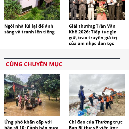
Ngôi nhà lùi lại để ánh
Giải thưởng Trần Văn
sáng và tranh lên tiếng
Khê 2026: Tiếp tục gìn
giữ, trao truyền giá trị
của âm nhạc dân tộc
CÙNG CHUYÊN MỤC
Ứng phó khẩn cấp với
Chỉ đạo của Thường trực
bão số 10: Cảnh báo mưa
Ban Bí thư về việc ứng