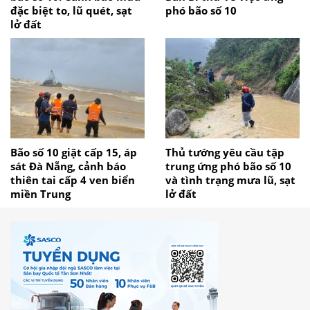
đặc biệt to, lũ quét, sạt
phó bão số 10
lở đất
Bão số 10 giật cấp 15, áp
Thủ tướng yêu cầu tập
sát Đà Nẵng, cảnh báo
trung ứng phó bão số 10
thiên tai cấp 4 ven biển
và tình trạng mưa lũ, sạt
miền Trung
lở đất