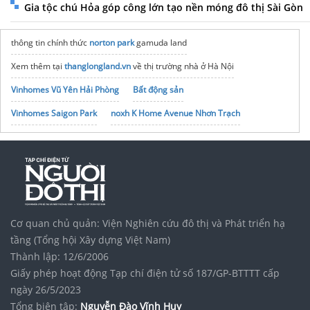
Gia tộc chú Hỏa góp công lớn tạo nền móng đô thị Sài Gòn
thông tin chính thức
norton park
gamuda land
Xem thêm tại
thanglongland.vn
về thị trường nhà ở Hà Nội
Vinhomes Vũ Yên Hải Phòng
Bất động sản
Vinhomes Saigon Park
noxh K Home Avenue Nhơn Trạch
Tập đoàn Bcons Group
Cơ quan chủ quản: Viện Nghiên cứu đô thị và Phát triển hạ
tầng (Tổng hội Xây dựng Việt Nam)
Thành lập: 12/6/2006
Giấy phép hoạt động Tạp chí điện tử số 187/GP-BTTTT cấp
ngày 26/5/2023
Tổng biên tập:
Nguyễn Đào Vĩnh Huy