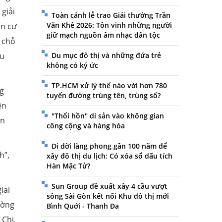
giải
Toàn cảnh lễ trao Giải thưởng Trần
Văn Khê 2026: Tôn vinh những người
ân cư
giữ mạch nguồn âm nhạc dân tộc
 chỗ
au
Du mục đô thị và những đứa trẻ
không có ký ức
TP.HCM xử lý thế nào với hơn 780
g
tuyến đường trùng tên, trùng số?
ện
"Thổi hồn" di sản vào không gian
An
công cộng và hàng hóa
Di dời làng phong gần 100 năm để
h”,
xây đô thị du lịch: Có xóa sổ dấu tích
Hàn Mặc Tử?
Sun Group đề xuất xây 4 cầu vượt
iai
sông Sài Gòn kết nối Khu đô thị mới
ường
Bình Quới - Thanh Đa
 Chi,