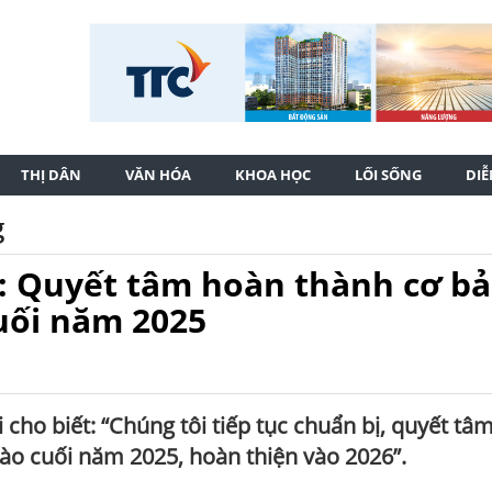
THỊ DÂN
VĂN HÓA
KHOA HỌC
LỐI SỐNG
DI
g
: Quyết tâm hoàn thành cơ b
uối năm 2025
o biết: “Chúng tôi tiếp tục chuẩn bị, quyết tâ
ào cuối năm 2025, hoàn thiện vào 2026”.