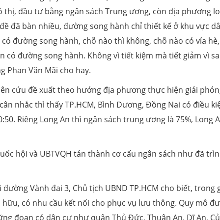
ô thị, đầu tư bằng ngân sách Trung ương, còn địa phương lo 
 đề đã bàn nhiều, đường song hành chỉ thiết kế ở khu vực d
 có đường song hành, chỗ nào thì không, chỗ nào có vỉa hè,
n có đường song hành. Không vì tiết kiệm mà tiết giảm vì s
ng Phan Văn Mãi cho hay.
ên cứu đề xuất theo hướng địa phương thực hiện giải phón
 cân nhắc thì thấy TP.HCM, Bình Dương, Đồng Nai có điều ki
:50. Riêng Long An thì ngân sách trung ương là 75%, Long 
 Quốc hội và UBTVQH tán thành cơ cấu ngân sách như đã trìn
 đường Vành đai 3, Chủ tịch UBND TP.HCM cho biết, trong g
n hữu, có nhu cầu kết nối cho phục vụ lưu thông. Quy mô đ
hững đoạn có dân cư như quận Thủ Đức, Thuận An, Dĩ An, Củ