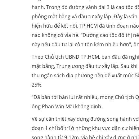
hành. Trong đó đường vành đai 3 là cao tốc đ
phóng mặt bằng và đầu tư xây lắp. Đây là vấn
hiện hữu để kết nối. TP.HCM đã tính đoạn nào
nào không có vỉa hẻ. "Đường cao tốc đô thị nê
này nếu đầu tư lại còn tốn kém nhiều hơn", ô
Theo Chủ tịch UBND TP.HCM, ban đầu đã nghi
mặt bằng, Trung ương đầu tư xây lắp. Sau khi
thu ngân sách địa phương nên đề xuất mức 50
25%.
“Đã bàn tới bàn lui rất nhiều, mong Chủ tịch
ông Phan Văn Mãi khẳng định.
Về sự cần thiết xây dựng đường song hành với
đoạn 1 chỉ bố trí ở những khu vực dân cư hiệ
song hành từ 9-12m, vỉa hè chỉ xây dựng ở n