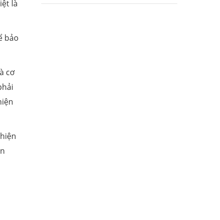
ệt là
ể bảo
à cơ
phải
hiện
 hiện
án