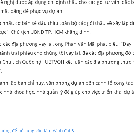
nghị được áp dụng chỉ định thầu cho các gói tư vấn, đặc bi
g mặt bằng để phục vụ dự án.
 nhất, cơ bản sẽ đấu thầu toàn bộ các gói thầu về xây lắp đ
 cực”, Chủ tịch UBND TP.HCM khẳng định.
 các địa phương vay lại, ông Phan Văn Mãi phát biểu: “Đây l
hành trái phiếu cho chúng tôi vay lại, để các địa phương đỡ 
u Chủ tịch Quốc hội, UBTVQH kết luận các địa phương thực 
”.
nh lập ban chỉ huy, văn phòng dự án bên cạnh tổ công tác
c nhà khoa học, nhà quản lý để giúp cho việc triển khai dự 
đường để bổ sung vốn làm Vành đai 3