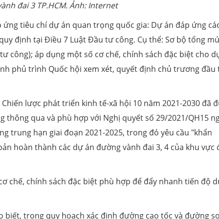
vành đai 3 TP.HCM. Ảnh: Internet
 ứng tiêu chí dự án quan trọng quốc gia: Dự án đáp ứng các
quy định tại Điều 7 Luật Đầu tư công. Cụ thể: Sơ bộ tổng m
tư công); áp dụng một số cơ chế, chính sách đặc biệt cho d
ính phủ trình Quốc hội xem xét, quyết định chủ trương đầu 
 Chiến lược phát triển kinh tế-xã hội 10 năm 2021-2030 đã 
Đảng thông qua và phù hợp với Nghị quyết số 29/2021/QH15 n
ng trung hạn giai đoạn 2021-2025, trong đó yêu cầu "khẩn
 bản hoàn thành các dự án đường vành đai 3, 4 của khu vực
 cơ chế, chính sách đặc biệt phù hợp để đẩy nhanh tiến độ 
 biết, trong quy hoạch xác định đường cao tốc và đường s