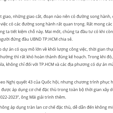
nút giao, những giao cắt, đoạn nào nên có đường song hành,
n việc có các đường song hành rất quan trọng. Rất mong các
g ta tiết kiệm chỗ này. Mai mốt, chúng ta đầu tư có khi còn
người đứng đầu UBND TP.HCM chia sẻ.
dự án có quy mô lớn về khối lượng công việc, thời gian th
thường thì rất khó hoàn thành đúng kế hoạch. Trong khi đó,
ĩa, không chỉ đối với TP.HCM và các địa phương có dự án m
heo Nghị quyết 43 của Quốc hội, nhưng chương trình phục h
ội được áp dụng cơ chế đặc thù trong toàn bộ thời gian xây 
022-2023”, ông Mãi giải trình thêm.
 không áp dụng tràn lan cơ chế đặc thù, dễ dẫn đến không m