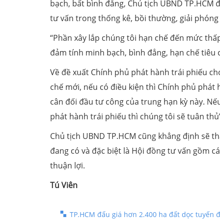
bạch, bất bình đẳng, Chủ tịch UBND TP.HCM đề 
tư vấn trong thống kê, bồi thường, giải phón
“Phần xây lắp chúng tôi hạn chế đến mức thấp
đảm tính minh bạch, bình đẳng, hạn chế tiêu
Về đề xuất Chính phủ phát hành trái phiếu cho
chế mới, nếu có điều kiện thì Chính phủ phát 
cân đối đầu tư công của trung hạn kỳ này. Nế
phát hành trái phiếu thì chúng tôi sẽ tuân thủ
Chủ tịch UBND TP.HCM cũng khẳng định sẽ thà
đang có và đặc biệt là Hội đồng tư vấn gồm cá
thuận lợi.
Tú Viên
TP.HCM đấu giá hơn 2.400 ha đất dọc tuyến 