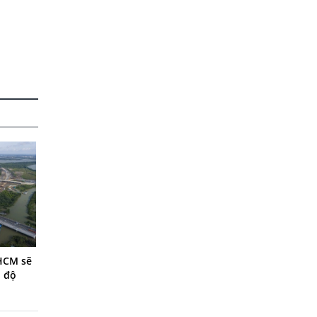
.HCM sẽ
n độ