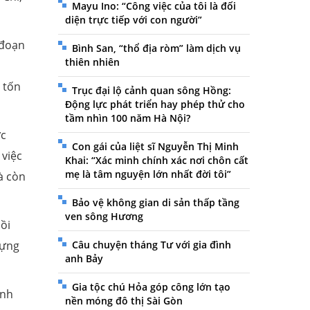
Mayu Ino: “Công việc của tôi là đối
diện trực tiếp với con người”
 đoạn
Bình San, “thổ địa ròm” làm dịch vụ
thiên nhiên
 tốn
Trục đại lộ cảnh quan sông Hồng:
Động lực phát triển hay phép thử cho
tầm nhìn 100 năm Hà Nội?
ực
Con gái của liệt sĩ Nguyễn Thị Minh
 việc
Khai: “Xác minh chính xác nơi chôn cất
mẹ là tâm nguyện lớn nhất đời tôi”
à còn
Bảo vệ không gian di sản thấp tầng
ven sông Hương
ồi
dựng
Câu chuyện tháng Tư với gia đình
anh Bảy
Gia tộc chú Hỏa góp công lớn tạo
inh
nền móng đô thị Sài Gòn