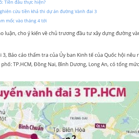
ô: Tiền đâu thực hiện?
hiên cứu tiền khả thi dự án đường Vành đai 3
m mốc vào tháng 4 tới
ảo luận, cho ý kiến về chủ trương đầu tư xây dựng đường v
3, Báo cáo thẩm tra của Ủy ban Kinh tế của Quốc hội nêu r
nh phố: TP.HCM, Đồng Nai, Bình Dương, Long An, có tổng mứ