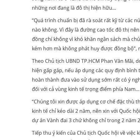
những nơi đang là đô thị hiện hữu...
“Quá trình chuẩn bị đã rà soát rất kỹ từ các 
nào không. Vì đây là đường cao tốc đô thị nê
đồng chí không vì khó khăn ngân sách mà chún
kém hơn mà không phát huy được đồng bộ”, 
Theo Chủ tịch UBND TP.HCM Phan Văn Mãi, do 
hiện gấp gáp, nếu áp dụng các quy định bình 
hoàn thành đưa vào sử dụng sớm rất có ý ngh
đối với cả vùng kinh tế trọng điểm phía Nam...
“Chúng tôi xin được áp dụng cơ chế đặc thù t
kinh tế chỉ kéo dài 2 năm, nên xin với Quốc h
dự án Vành đai 3 chứ không chỉ trong 2 năm 2
Tiếp thu ý kiến của Chủ tịch Quốc hội về việc