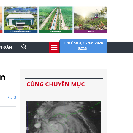
THỨ SÁU, 07/08/2026
ỄN ĐÀN
02:59
ản
CÙNG CHUYÊN MỤC
0
m