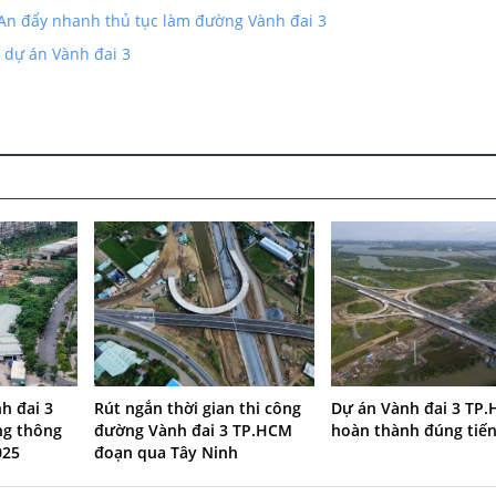
An đẩy nhanh thủ tục làm đường Vành đai 3
 dự án Vành đai 3
h đai 3
Rút ngắn thời gian thi công
Dự án Vành đai 3 TP
ng thông
đường Vành đai 3 TP.HCM
hoàn thành đúng tiế
025
đoạn qua Tây Ninh