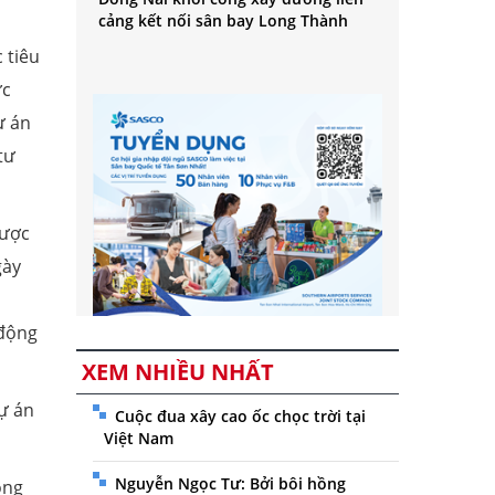
cảng kết nối sân bay Long Thành
 tiêu
ức
ự án
tư
được
gày
 động
XEM NHIỀU NHẤT
dự án
Cuộc đua xây cao ốc chọc trời tại
Việt Nam
Nguyễn Ngọc Tư: Bởi bôi hồng
ong