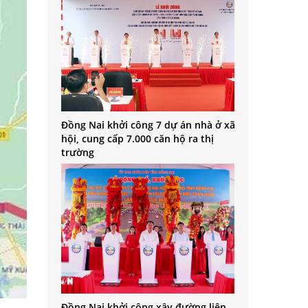
Đồng Nai khởi công 7 dự án nhà ở xã
hội, cung cấp 7.000 căn hộ ra thị
trường
Đồng Nai khởi công xây đường liên