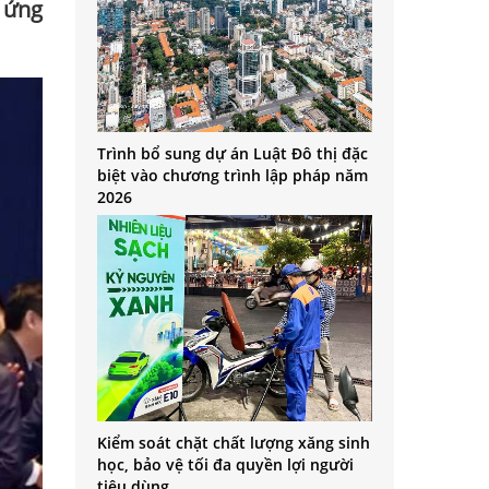
h ứng
Trình bổ sung dự án Luật Đô thị đặc
biệt vào chương trình lập pháp năm
2026
Kiểm soát chặt chất lượng xăng sinh
học, bảo vệ tối đa quyền lợi người
tiêu dùng