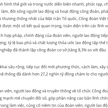
h hình thế giới và trong nước diễn biến nhanh, phức tạp, c
ệc làm, đời sống người lao động và hoạt động công đoàn, phá
ệp thương thống nhất của Mặt trận Tổ quốc, Công đoàn Việ
 được một số kết quả quan trọng, toàn diện trên các lĩnh v
 ích hợp pháp, chính đáng của đoàn viên, người lao động tiếp
ng, tỷ lệ bao phủ và chất lượng thỏa ước lao động tập thể t
nghiệp đã thành lập công đoàn cơ sở (tăng 8,3% so với đầu
khai sâu rộng, tiếp tục đổi mới phương thức, cách làm, xây
hệ thống đã dành hơn 27,2 nghìn tỷ đồng chăm lo cho người
àn viên, người lao động và truyền thông về tổ chức Công đo
g mạnh mẽ chuyển đổi số, góp phần nâng cao bản lĩnh chính
phong làm việc, củng cố niềm tin của đoàn viên, người lao đ