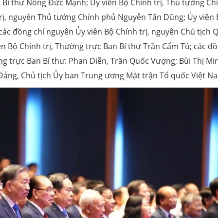
 Bí thư Nông Đức Mạnh; Ủy viên Bộ Chính trị, Thủ tướng Ch
rị, nguyên Thủ tướng Chính phủ Nguyễn Tấn Dũng; Ủy viên 
 các đồng chí nguyên Ủy viên Bộ Chính trị, nguyên Chủ tịch 
n Bộ Chính trị, Thường trực Ban Bí thư Trần Cẩm Tú; các đ
ng trực Ban Bí thư: Phan Diễn, Trần Quốc Vượng; Bùi Thị Mi
g Đảng, Chủ tịch Ủy ban Trung ương Mặt trận Tổ quốc Việt N