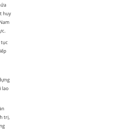
hứa
t huy
t Nam
ực.
 tục
iếp
 dựng
 lao
àn
 trị,
ộng