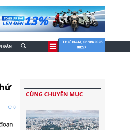
THỨ NĂM, 06/08/2026
ỄN ĐÀN
08:57
thứ
CÙNG CHUYÊN MỤC
0
 đoạn