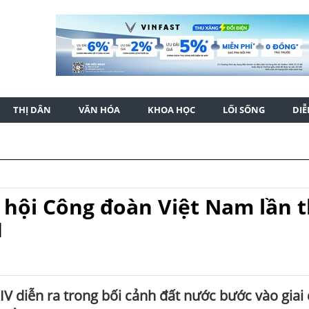
THỊ DÂN
VĂN HÓA
KHOA HỌC
LỐI SỐNG
DI
 hội Công đoàn Việt Nam lần 
1
IV diễn ra trong bối cảnh đất nước bước vào giai