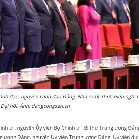
 Lãnh đạo, nguyên Lãnh đạo Đảng, Nhà nước thực hiện nghi 
i Đại hội. Ảnh: dangcongsan.vn
ính trị, nguyên Ủy viên Bộ Chính trị, Bí thư Trung ương Đản
ng ương Đảng, nguyên Ủy viên Trung ương Đảng, Ủy viên dự