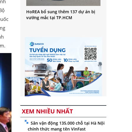
ính
Bộ
HoREA bổ sung thêm 137 dự án bị
vướng mắc tại TP.HCM
Quốc
ồng
nh
am.
XEM NHIỀU NHẤT
Sân vận động 135.000 chỗ tại Hà Nội
chính thức mang tên VinFast