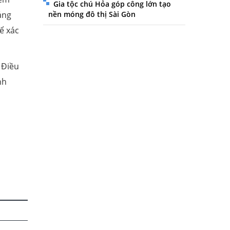
Gia tộc chú Hỏa góp công lớn tạo
nền móng đô thị Sài Gòn
ảng
ể xác
 Điều
nh