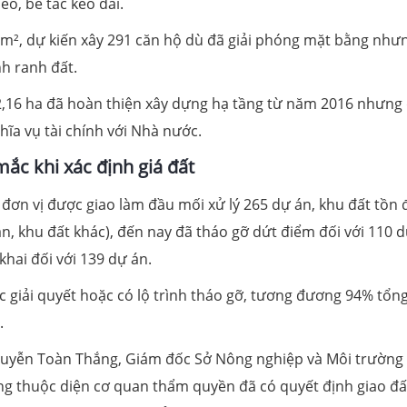
eo, bế tắc kéo dài.
2m², dự kiến xây 291 căn hộ dù đã giải phóng mặt bằng như
nh ranh đất.
,16 ha đã hoàn thiện xây dựng hạ tầng từ năm 2016 nhưng
ĩa vụ tài chính với Nhà nước.
ắc khi xác định giá đất
đơn vị được giao làm đầu mối xử lý 265 dự án, khu đất tồn
n, khu đất khác), đến nay đã tháo gỡ dứt điểm đối với 110 
khai đối với 139 dự án.
 giải quyết hoặc có lộ trình tháo gỡ, tương đương 94% tổn
.
Nguyễn Toàn Thắng, Giám đốc Sở Nông nghiệp và Môi trường
ng thuộc diện cơ quan thẩm quyền đã có quyết định giao đấ