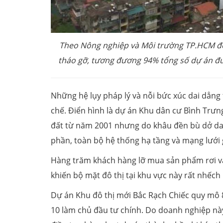
Theo Nông nghiệp và Môi trường TP.HCM đến
tháo gỡ, tương đương 94% tổng số dự án đ
Những hệ lụy pháp lý và nỗi bức xúc dai dẳng
chế. Điển hình là dự án Khu dân cư Bình Trư
đất từ năm 2001 nhưng do khâu đền bù dở dan
phần, toàn bộ hệ thống hạ tầng và mạng lưới 
Hàng trăm khách hàng lỡ mua sản phẩm rơi và
khiến bộ mặt đô thị tại khu vực này rất nhếch
Dự án Khu đô thị mới Bắc Rạch Chiếc quy mô 
10 làm chủ đầu tư chính. Do doanh nghiệp này 