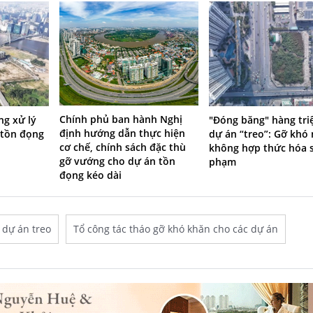
Chính phủ ban hành Nghị
g xử lý
"Đóng băng" hàng tri
định hướng dẫn thực hiện
 tồn đọng
dự án “treo”: Gỡ khó
cơ chế, chính sách đặc thù
không hợp thức hóa s
gỡ vướng cho dự án tồn
phạm
đọng kéo dài
dự án treo
Tổ công tác tháo gỡ khó khăn cho các dự án