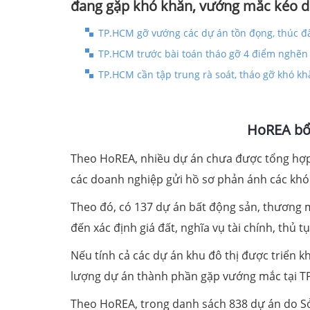
đang gặp khó khăn, vướng mắc kéo dà
TP.HCM gỡ vướng các dự án tồn đọng, thúc đẩ
TP.HCM trước bài toán tháo gỡ 4 điểm nghẽn
TP.HCM cần tập trung rà soát, tháo gỡ khó k
HoREA bổ 
Theo HoREA, nhiều dự án chưa được tổng hợp
các doanh nghiệp gửi hồ sơ phản ánh các khó 
Theo đó, có 137 dự án bất động sản, thương m
đến xác định giá đất, nghĩa vụ tài chính, thủ 
Nếu tính cả các dự án khu đô thị được triển kh
lượng dự án thành phần gặp vướng mắc tại TP
Theo HoREA, trong danh sách 838 dự án do Sở