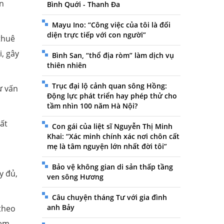
n
Bình Quới - Thanh Đa
Mayu Ino: “Công việc của tôi là đối
diện trực tiếp với con người”
thuê
, gây
Bình San, “thổ địa ròm” làm dịch vụ
thiên nhiên
Trục đại lộ cảnh quan sông Hồng:
ư vấn
Động lực phát triển hay phép thử cho
tầm nhìn 100 năm Hà Nội?
đất
Con gái của liệt sĩ Nguyễn Thị Minh
Khai: “Xác minh chính xác nơi chôn cất
mẹ là tâm nguyện lớn nhất đời tôi”
Bảo vệ không gian di sản thấp tầng
y đủ,
ven sông Hương
Câu chuyện tháng Tư với gia đình
anh Bảy
 theo
xem