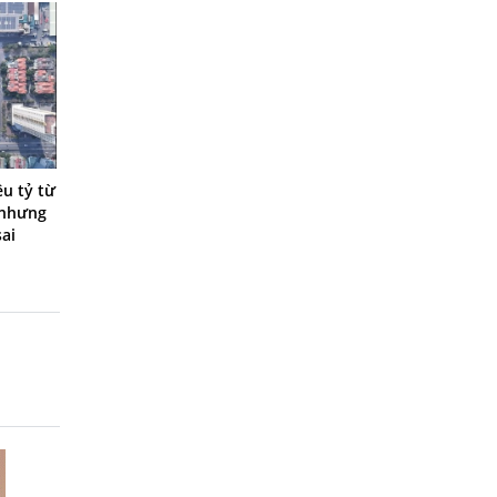
ệu tỷ từ
 nhưng
ai