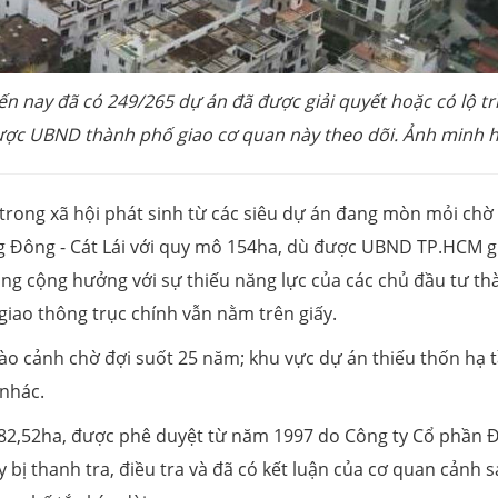
 nay đã có 249/265 dự án đã được giải quyết hoặc có lộ tr
ược UBND thành phố giao cơ quan này theo dõi. Ảnh minh h
 trong xã hội phát sinh từ các siêu dự án đang mòn mỏi chờ
ng Đông - Cát Lái với quy mô 154ha, dù được UBND TP.HCM g
g cộng hưởng với sự thiếu năng lực của các chủ đầu tư th
giao thông trục chính vẫn nằm trên giấy.
o cảnh chờ đợi suốt 25 năm; khu vực dự án thiếu thốn hạ t
 nhác.
82,52ha, được phê duyệt từ năm 1997 do Công ty Cổ phần Đ
bị thanh tra, điều tra và đã có kết luận của cơ quan cảnh s