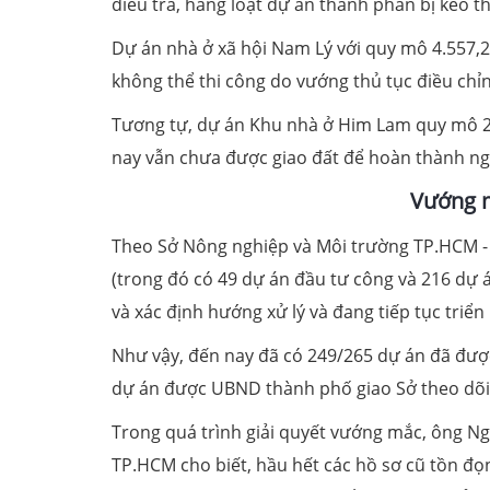
điều tra, hàng loạt dự án thành phần bị kéo th
Dự án nhà ở xã hội Nam Lý với quy mô 4.557,
không thể thi công do vướng thủ tục điều chỉ
Tương tự, dự án Khu nhà ở Him Lam quy mô 2
nay vẫn chưa được giao đất để hoàn thành ngh
Vướng m
Theo Sở Nông nghiệp và Môi trường TP.HCM - 
(trong đó có 49 dự án đầu tư công và 216 dự á
và xác định hướng xử lý và đang tiếp tục triển 
Như vậy, đến nay đã có 249/265 dự án đã được
dự án được UBND thành phố giao Sở theo dõi
Trong quá trình giải quyết vướng mắc, ông 
TP.HCM cho biết, hầu hết các hồ sơ cũ tồn đọ