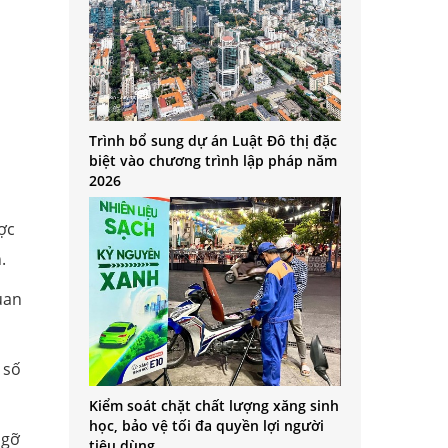
Trình bổ sung dự án Luật Đô thị đặc
biệt vào chương trình lập pháp năm
2026
ợc
.
uan
 số
Kiểm soát chặt chất lượng xăng sinh
học, bảo vệ tối đa quyền lợi người
 gỡ
tiêu dùng