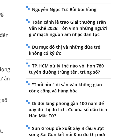
Nguyễn Ngọc Tư: Bởi bôi hồng
ng
Toàn cảnh lễ trao Giải thưởng Trần
Văn Khê 2026: Tôn vinh những người
giữ mạch nguồn âm nhạc dân tộc
 đến
Du mục đô thị và những đứa trẻ
không có ký ức
TP.HCM xử lý thế nào với hơn 780
 đọng
tuyến đường trùng tên, trùng số?
dự án
"Thổi hồn" di sản vào không gian
công cộng và hàng hóa
g số
Di dời làng phong gần 100 năm để
xây đô thị du lịch: Có xóa sổ dấu tích
Hàn Mặc Tử?
Sun Group đề xuất xây 4 cầu vượt
t,
sông Sài Gòn kết nối Khu đô thị mới