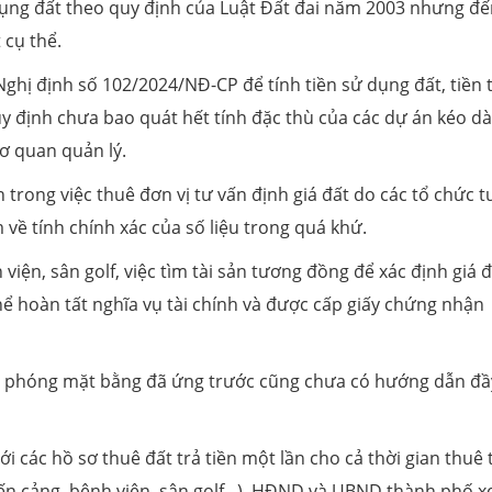
ụng đất theo quy định của Luật Đất đai năm 2003 nhưng đế
 cụ thể.
Nghị định số 102/2024/NĐ-CP để tính tiền sử dụng đất, tiền 
y định chưa bao quát hết tính đặc thù của các dự án kéo dài
cơ quan quản lý.
rong việc thuê đơn vị tư vấn định giá đất do các tổ chức t
m về tính chính xác của số liệu trong quá khứ.
viện, sân golf, việc tìm tài sản tương đồng để xác định giá 
ể hoàn tất nghĩa vụ tài chính và được cấp giấy chứng nhận
giải phóng mặt bằng đã ứng trước cũng chưa có hướng dẫn đầ
i các hồ sơ thuê đất trả tiền một lần cho cả thời gian thuê
bến cảng, bệnh viện, sân golf...), HĐND và UBND thành phố 