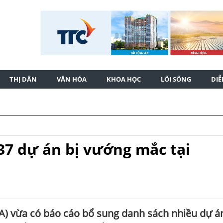
THỊ DÂN
VĂN HÓA
KHOA HỌC
LỐI SỐNG
DI
7 dự án bị vướng mắc tại
) vừa có báo cáo bổ sung danh sách nhiều dự á