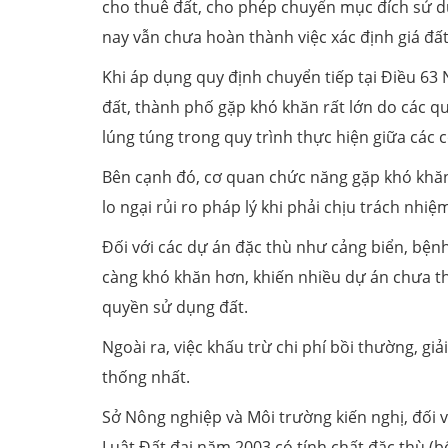
cho thuê đất, cho phép chuyển mục đích sử d
nay vẫn chưa hoàn thành việc xác định giá đất
Khi áp dụng quy định chuyển tiếp tại Điều 63 
đất, thành phố gặp khó khăn rất lớn do các qu
lúng túng trong quy trình thực hiện giữa các 
Bên cạnh đó, cơ quan chức năng gặp khó khăn t
lo ngại rủi ro pháp lý khi phải chịu trách nhiệ
Đối với các dự án đặc thù như cảng biển, bệnh 
càng khó khăn hơn, khiến nhiều dự án chưa th
quyền sử dụng đất.
Ngoài ra, việc khấu trừ chi phí bồi thường, 
thống nhất.
Sở Nông nghiệp và Môi trường kiến nghị, đối vớ
Luật Đất đai năm 2003 có tính chất đặc thù (