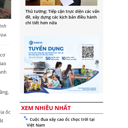
Thủ tướng: Tiếp cận trực diện các vấn
đề, xây dựng các kịch bản điều hành
chi tiết hơn nữa
ình
ọa.
 cơ
iao
ành
ầng,
XEM NHIỀU NHẤT
ịa ốc
Cuộc đua xây cao ốc chọc trời tại
át
Việt Nam