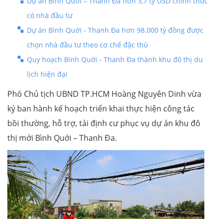
Dự án Bình Quới – Thanh Đa hơn 3,7 tỷ USD chính thức
có nhà đầu tư
Dự án Bình Quới - Thanh Đa hơn 98.000 tỷ đồng được
chọn nhà đầu tư theo cơ chế đặc thù
Quy hoạch Bình Quới - Thanh Đa thành khu đô thị du
lịch hiện đại
Phó Chủ tịch UBND TP.HCM Hoàng Nguyên Dinh vừa
ký ban hành kế hoạch triển khai thực hiện công tác
bồi thường, hỗ trợ, tái định cư phục vụ dự án khu đô
thị mới Bình Quới – Thanh Đa.