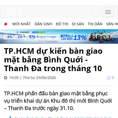
MỚI NHẤT
DÂN SINH
ĐÔ THỊ
DI SẢN
THỊ DÂN
VĂN H
TP.HCM dự kiến bàn giao
mặt bằng Bình Quới -
Thanh Đa trong tháng 10
10:05 | Thứ tư, 03/06/2026
0
TP.HCM phấn đấu bàn giao mặt bằng phục
vụ triển khai dự án Khu đô thị mới Bình Quới
– Thanh Đa trước ngày 31.10.