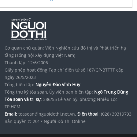
Cơ quan chủ quản: Viện Nghiên cứu đô thị và Phát triển hạ
tầng (Tổng hội Xây dựng Việt Nam)
Thành lập: 12/6/2006
Giấy phép hoạt động Tạp chí điện tử số 187/GP-BTTTT cấp
ngày 26/5/2023
Tổng biên tập:
Nguyễn Đào Vĩnh Huy
Tổng thư ký tòa soạn, Ủy viên ban biên tập:
Ngô Trung Dũng
Tòa soạn và trị sự
: 386/55 Lê Văn Sỹ, phường Nhiêu Lộc,
TP.HCM
Email:
toasoan@nguoidothi.net.vn.
Điện thoại
: (028) 39319793
Bản quyền © 2017 Người Đô Thị Online