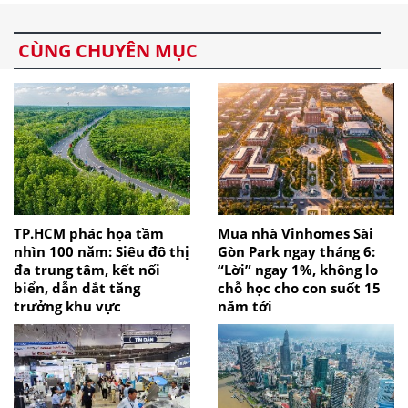
CÙNG CHUYÊN MỤC
TP.HCM phác họa tầm
Mua nhà Vinhomes Sài
nhìn 100 năm: Siêu đô thị
Gòn Park ngay tháng 6:
đa trung tâm, kết nối
“Lời” ngay 1%, không lo
biển, dẫn dắt tăng
chỗ học cho con suốt 15
trưởng khu vực
năm tới