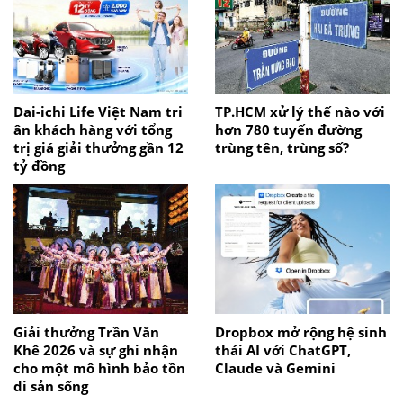
Dai-ichi Life Việt Nam tri
TP.HCM xử lý thế nào với
ân khách hàng với tổng
hơn 780 tuyến đường
trị giá giải thưởng gần 12
trùng tên, trùng số?
tỷ đồng
Giải thưởng Trần Văn
Dropbox mở rộng hệ sinh
Khê 2026 và sự ghi nhận
thái AI với ChatGPT,
cho một mô hình bảo tồn
Claude và Gemini
di sản sống