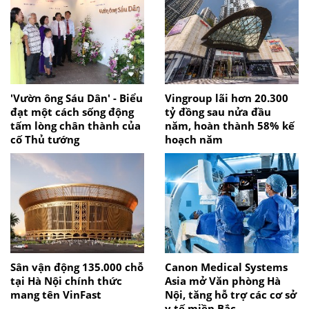
'Vườn ông Sáu Dân' - Biểu
Vingroup lãi hơn 20.300
đạt một cách sống động
tỷ đồng sau nửa đầu
tấm lòng chân thành của
năm, hoàn thành 58% kế
cố Thủ tướng
hoạch năm
Sân vận động 135.000 chỗ
Canon Medical Systems
tại Hà Nội chính thức
Asia mở Văn phòng Hà
mang tên VinFast
Nội, tăng hỗ trợ các cơ sở
y tế miền Bắc