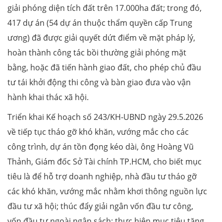
giải phóng diện tích đất trên 17.000ha đất; trong đó,
417 dự án (54 dự án thuộc thẩm quyền cấp Trung
ương) đã được giải quyết dứt điểm về mặt pháp lý,
hoàn thành công tác bồi thường giải phóng mặt
bằng, hoặc đã tiến hành giao đất, cho phép chủ đầu
tư tái khởi động thi công và bàn giao đưa vào vận
hành khai thác xã hội.
Triển khai Kế hoạch số 243/KH-UBND ngày 29.5.2026
về tiếp tục tháo gỡ khó khăn, vướng mắc cho các
công trình, dự án tồn đọng kéo dài, ông Hoàng Vũ
Thảnh, Giám đốc Sở Tài chính TP.HCM, cho biết mục
tiêu là để hỗ trợ doanh nghiệp, nhà đầu tư tháo gỡ
các khó khăn, vướng mắc nhằm khơi thông nguồn lực
đầu tư xã hội; thúc đẩy giải ngân vốn đầu tư công,
vốn đầu tư ngoài ngân sách; thực hiện mục tiêu tăng