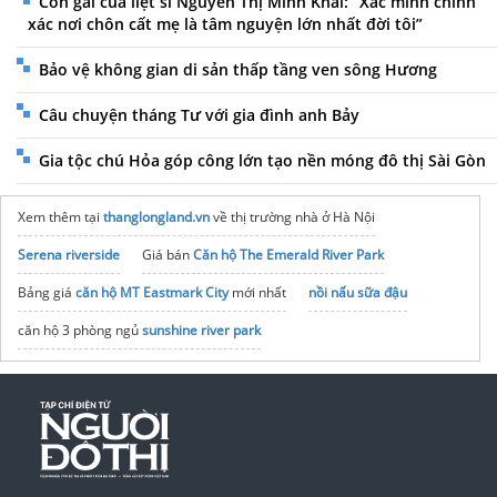
Con gái của liệt sĩ Nguyễn Thị Minh Khai: “Xác minh chính
xác nơi chôn cất mẹ là tâm nguyện lớn nhất đời tôi”
Bảo vệ không gian di sản thấp tầng ven sông Hương
Câu chuyện tháng Tư với gia đình anh Bảy
Gia tộc chú Hỏa góp công lớn tạo nền móng đô thị Sài Gòn
Xem thêm tại
thanglongland.vn
về thị trường nhà ở Hà Nội
Serena riverside
Giá bán
Căn hộ The Emerald River Park
Bảng giá
căn hộ MT Eastmark City
mới nhất
nồi nấu sữa đậu
căn hộ 3 phòng ngủ
sunshine river park
Website chính thức
https://ddiamant-bleu.com.vn/
Thông tin
Maison Privée CapitaLand
Ciputra
Vinhomes Vũ Yên Hải Phòng
mẫu nhà đẹp
Viettel Construction
Chính sách mới nhất
The Opus One Vinhomes Market