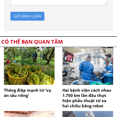
GỬI BÌNH LUẬN
CÓ THỂ BẠN QUAN TÂM
Thông điệp mạnh từ 'vụ
Hai bệnh viện cách nhau
án sầu riêng'
1.700 km lần đầu thực
hiện phẫu thuật từ xa
hai chiều bằng robot