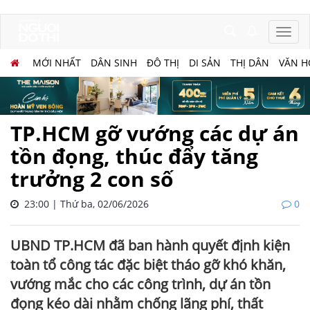
MỚI NHẤT
DÂN SINH
ĐÔ THỊ
DI SẢN
THỊ DÂN
VĂN H
TP.HCM gỡ vướng các dự án
tồn đọng, thúc đẩy tăng
trưởng 2 con số
23:00 | Thứ ba, 02/06/2026
0
UBND TP.HCM đã ban hành quyết định kiện
toàn tổ công tác đặc biệt tháo gỡ khó khăn,
vướng mắc cho các công trình, dự án tồn
đọng kéo dài nhằm chống lãng phí, thất