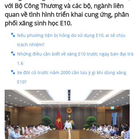
với Bộ Công Thương và các bộ, ngành liên
quan về tình hình triển khai cung ứng, phân
phối xăng sinh học E10.
Nếu phương tiện bị hỏng do sử dụng E10, ai sẽ chịu
trách nhiệm?
Những điều cần biết về xăng E10 trước ngày bán đại trà
1.6
Xe đời cũ trước năm 2000 cần lưu ý gì khi dùng xăng
E10?