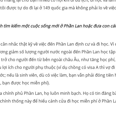
ang lại cho bạn nhiều cơ hội khi đi du lịch, đi học và làm 
tôi được tự do đi lại ở 149 quốc gia mà không phải lo về việc
nh tìm kiếm một cuộc sống mới ở Phần Lan hoặc đưa con cái
cân nhắc thật kỹ về việc đến Phần Lan định cư và đi học. Vì
ương giảm số lượng người nước ngoài đến Phần Lan học tập
 trở cho người đến từ bên ngoài châu Âu, như tăng học phí,
lợi ích cho người phụ thuộc (ví dụ chồng có visa A thì vợ đi
; nếu là sinh viên, dù có việc làm, bạn vẫn phải đóng tiền 
an, bạn được học miễn phí).
ủa chính phủ Phần Lan, họ luôn minh bạch. Họ có tin đăng 
 chính thống này để hiểu cánh cửa đi học miễn phí ở Phần L