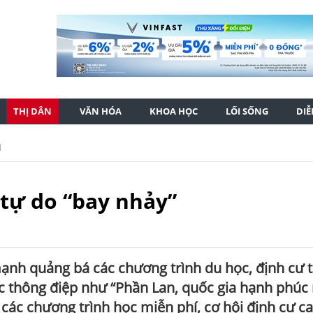
THỊ DÂN
VĂN HÓA
KHOA HỌC
LỐI SỐNG
DI
n
tự do “bay nhảy”
ạnh quảng bá các chương trình du học, định cư t
c thông điệp như “Phần Lan, quốc gia hạnh phúc
i các chương trình học miễn phí, cơ hội định cư c