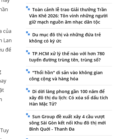
 hay
Phần
Toàn cảnh lễ trao Giải thưởng Trần
Văn Khê 2026: Tôn vinh những người
giữ mạch nguồn âm nhạc dân tộc
óa của
Du mục đô thị và những đứa trẻ
n Lan
không có ký ức
ệu để
TP.HCM xử lý thế nào với hơn 780
tuyến đường trùng tên, trùng số?
g
"Thổi hồn" di sản vào không gian
công cộng và hàng hóa
hay
ặt
Di dời làng phong gần 100 năm để
xây đô thị du lịch: Có xóa sổ dấu tích
m
Hàn Mặc Tử?
Sun Group đề xuất xây 4 cầu vượt
sông Sài Gòn kết nối Khu đô thị mới
Bình Quới - Thanh Đa
 Tuy