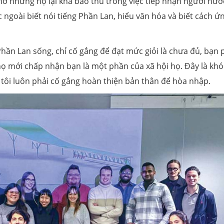
 mở nhưng họ lại khá bảo thủ trong việc tiếp nhận người nướ
 ngoài biết nói tiếng Phần Lan, hiểu văn hóa và biết cách ứ
hần Lan sống, chỉ cố gắng để đạt mức giỏi là chưa đủ, bạn 
ì họ mới chấp nhận bạn là một phần của xã hội họ. Đây là khó
 tôi luôn phải cố gắng hoàn thiện bản thân để hòa nhập.