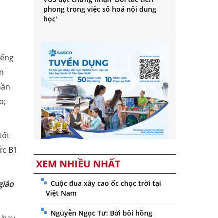
phong trong việc số hoá nội dung
học'
iếng
ãn
hần
o;
tốt
ức B1
XEM NHIỀU NHẤT
Cuộc đua xây cao ốc chọc trời tại
giáo
Việt Nam
Nguyễn Ngọc Tư: Bởi bôi hồng