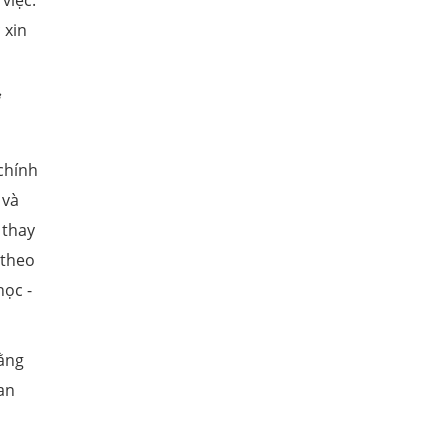
việc.
 xin
 chính
 và
 thay
 theo
học -
bằng
an