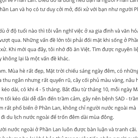
ợi về Phần Lan. Điều đó là đúng nếu bạn là người Phần Lan
hần Lan và họ có tư duy cởi mở, đối xử với bạn như người 
ù ở độ tuổi nào thì tôi vẫn nghĩ việc ở xa gia đình và văn h
ượt qua. Những vấn đề lớn tôi phải đối mặt khi sống ở Phầ
xử. Khi mới qua đây, tôi nhớ đồ ăn Việt. Tìm được nguyên li
 không lại là một vấn đề khác.
Nam. Mùa hè rất đẹp, Mặt trời chiếu sáng ngày đêm, có nhữn
ùa thu ngắn nhưng rất quyến rũ, cây cối phủ màu vàng, nâu 
kéo dài, có khi 4 - 5 tháng. Bắt đầu từ tháng 10, mỗi ngày M
đêm tối kéo dài dễ dẫn đến trầm cảm, gây nên bệnh SAD - trầ
 rất phổ biến ở Phần Lan, không chỉ người nước ngoài mà
đi du lịch nước ngoài để trốn đêm dài mùa đông.
gười nước ngoài ở Phần Lan luôn được bàn luận và tranh cãi.