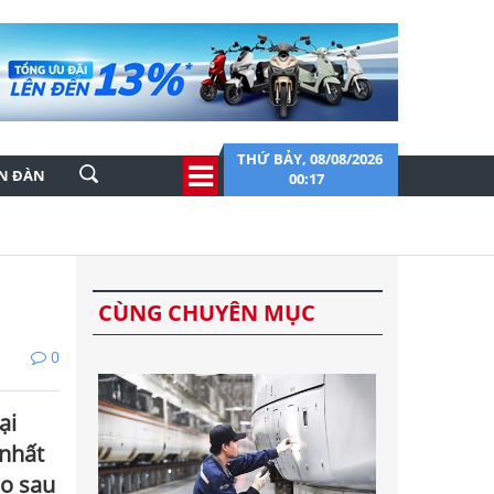
THỨ BẢY, 08/08/2026
ỄN ĐÀN
00:17
CÙNG CHUYÊN MỤC
0
ại
 nhất
ao sau