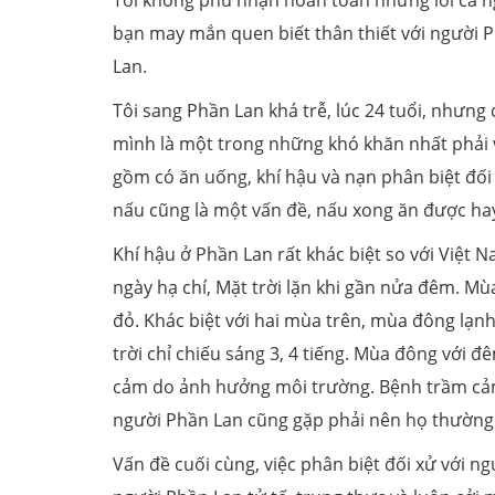
Tôi không phủ nhận hoàn toàn những lời ca ng
bạn may mắn quen biết thân thiết với người P
Lan.
Tôi sang Phần Lan khá trễ, lúc 24 tuổi, nhưng d
mình là một trong những khó khăn nhất phải v
gồm có ăn uống, khí hậu và nạn phân biệt đối 
nấu cũng là một vấn đề, nấu xong ăn được hay
Khí hậu ở Phần Lan rất khác biệt so với Việt 
ngày hạ chí, Mặt trời lặn khi gần nửa đêm. M
đỏ. Khác biệt với hai mùa trên, mùa đông lạnh 
trời chỉ chiếu sáng 3, 4 tiếng. Mùa đông với 
cảm do ảnh hưởng môi trường. Bệnh trầm cảm
người Phần Lan cũng gặp phải nên họ thường 
Vấn đề cuối cùng, việc phân biệt đối xử với n