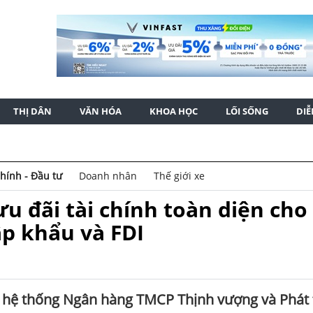
THỊ DÂN
VĂN HÓA
KHOA HỌC
LỐI SỐNG
DI
chính - Đầu tư
Doanh nhân
Thế giới xe
ưu đãi tài chính toàn diện cho
p khẩu và FDI
 hệ thống Ngân hàng TMCP Thịnh vượng và Phát 