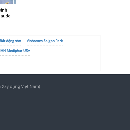
sinh
Claude
Bất động sản
Vinhomes Saigon Park
NHH Mediphar USA
i Xây dựng Việt Nam)
3