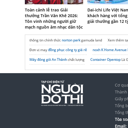
Toàn cảnh lễ trao Giải
Dai-ichi Life Việt Na
thưởng Trần Văn Khê 2026:
khách hàng với tổng 
Tôn vinh những người giữ
giải thưởng gần 12 
mạch nguồn âm nhạc dân tộc
thông tin chính thức
norton park
gamuda land
Xem thêm tạ
Đơn vị may
đồng phục công ty giá rẻ
noxh K Home Avenue 
Máy đóng gói An Thành
chất lượng
Container Opentop
Là G
Cơ qua
Thành 
Giấy p
Tổng b
Tổng t
Tòa soạ
Email: