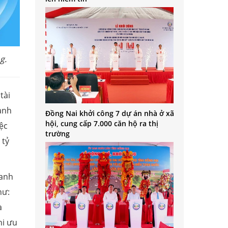
g.
tài
oanh
Đồng Nai khởi công 7 dự án nhà ở xã
hội, cung cấp 7.000 căn hộ ra thị
ệc
trường
 tỷ
oanh
hư:
à
hi ưu