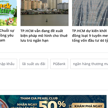
 Chuỗi sự
TP.HCM vẫn đang đề xuất
TP.HCM dự kiến khởi
đồng yêu
biện pháp mô hình cho thuê
đồng loạt 9 tuyến me
Nam
lưu trú ngắn hạn
tổng vốn đầu tư 44 t
hập khẩu
lãi suất ưu đãi
PGBank
ngân hàng thương m