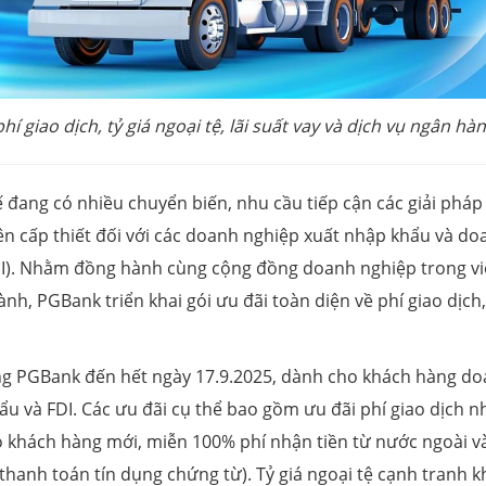
í giao dịch, tỷ giá ngoại tệ, lãi suất vay và dịch vụ ngân hàn
đang có nhiều chuyển biến, nhu cầu tiếp cận các giải pháp 
 nên cấp thiết đối với các doanh nghiệp xuất nhập khẩu và d
FDI). Nhằm đồng hành cùng cộng đồng doanh nghiệp trong vi
nh, PGBank triển khai gói ưu đãi toàn diện về phí giao dịch,
ng PGBank đến hết ngày 17.9.2025, dành cho khách hàng d
u và FDI. Các ưu đãi cụ thể bao gồm ưu đãi phí giao dịch n
o khách hàng mới, miễn 100% phí nhận tiền từ nước ngoài v
hanh toán tín dụng chứng từ). Tỷ giá ngoại tệ cạnh tranh k