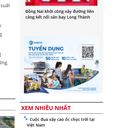
 suất
Đồng Nai khởi công xây đường liên
cảng kết nối sân bay Long Thành
h
g
g
ững.
XEM NHIỀU NHẤT
Cuộc đua xây cao ốc chọc trời tại
Việt Nam