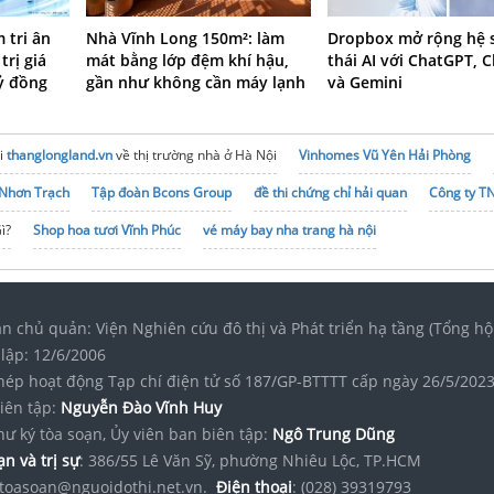
m tri ân
Nhà Vĩnh Long 150m²: làm
Dropbox mở rộng hệ 
trị giá
mát bằng lớp đệm khí hậu,
thái AI với ChatGPT, 
tỷ đồng
gần như không cần máy lạnh
và Gemini
i
thanglongland.vn
về thị trường nhà ở Hà Nội
Vinhomes Vũ Yên Hải Phòng
Nhơn Trạch
Tập đoàn Bcons Group
đề thi chứng chỉ hải quan
Công ty T
ì?
Shop hoa tươi Vĩnh Phúc
vé máy bay nha trang hà nội
n chủ quản: Viện Nghiên cứu đô thị và Phát triển hạ tầng (Tổng hộ
lập: 12/6/2006
hép hoạt động Tạp chí điện tử số 187/GP-BTTTT cấp ngày 26/5/202
iên tập:
Nguyễn Đào Vĩnh Huy
hư ký tòa soạn, Ủy viên ban biên tập:
Ngô Trung Dũng
n và trị sự
: 386/55 Lê Văn Sỹ, phường Nhiêu Lộc, TP.HCM
toasoan@nguoidothi.net.vn.
Điện thoại
: (028) 39319793