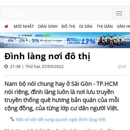
MỚI NHẤT
DÂN SINH
ĐÔ THỊ
DI SẢN
THỊ DÂN
VĂN H
Đình làng nơi đô thị
21:38 | Thứ hai, 07/03/2022
0
Nam bộ nói chung hay ở Sài Gòn - TP.HCM
nói riêng, đình làng luôn là nơi lưu truyền
truyền thống quê hương bản quán của mỗi
cộng đồng, của từng lớp cư dân người Việt.
Một số vấn đề xung quanh ngôi đình làng Việt