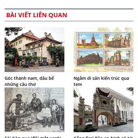
BÀI VIẾT LIÊN QUAN
Góc thành nam, dâu bể
Ngắm di sản kiến trúc qua
những câu thơ
tem