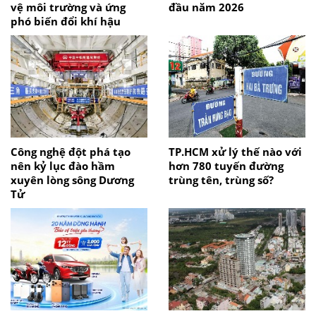
vệ môi trường và ứng
đầu năm 2026
phó biến đổi khí hậu
Công nghệ đột phá tạo
TP.HCM xử lý thế nào với
nên kỷ lục đào hầm
hơn 780 tuyến đường
xuyên lòng sông Dương
trùng tên, trùng số?
Tử