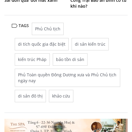
Sài Gòn qua 'đôi mắt xanh'
Cổng Trại Bảo an binh có từ
khi nào?
TAGS
Phủ Chủ tịch
di tích quốc gia đặc biệt
di sản kiến trúc
kiến trúc Pháp
bảo tồn di sản
Phủ Toàn quyền Đông Dương xưa và Phủ Chủ tịch
ngày nay
di sản đô thị
khảo cứu