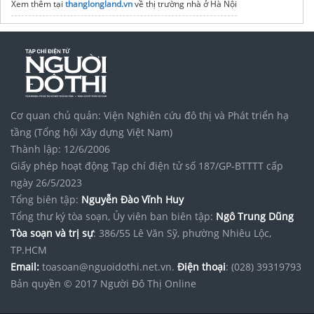
Xem thêm tại
thanglongland.vn
về thị trường nhà ở Hà Nội
Vinhomes Vũ Yên Hải Phòng
Bất động sản
Vinhomes Saigon Park
noxh K Home Avenue Nhơn Trạch
Tập đoàn Bcons Group
ống cao su bố vải 5 lớp
In may thay vải bạt áo dù che
Nhận
Lắp đặt bạt xếp hà nội
uy tín
Cơ quan chủ quản: Viện Nghiên cứu đô thị và Phát triển hạ
Tham khảo ngay
giá bạt xanh cam
mới nhất
tầng (Tổng hội Xây dựng Việt Nam)
Thành lập: 12/6/2006
Giấy phép hoạt động Tạp chí điện tử số 187/GP-BTTTT cấp
ngày 26/5/2023
Tổng biên tập:
Nguyễn Đào Vĩnh Huy
Tổng thư ký tòa soạn, Ủy viên ban biên tập:
Ngô Trung Dũng
Tòa soạn và trị sự
: 386/55 Lê Văn Sỹ, phường Nhiêu Lộc,
TP.HCM
Email:
toasoan@nguoidothi.net.vn.
Điện thoại
: (028) 39319793
Bản quyền © 2017 Người Đô Thị Online