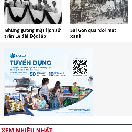
Những gương mặt lịch sử
Sài Gòn qua 'đôi mắt
trên Lễ đài Độc lập
xanh'
XEM NHIỀU NHẤT