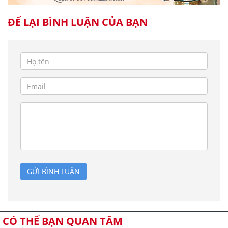
ĐỂ LẠI BÌNH LUẬN CỦA BẠN
GỬI BÌNH LUẬN
CÓ THỂ BẠN QUAN TÂM