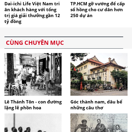
Dai-ichi Life Việt Nam tri
TP.HCM gỡ vướng để cấp
ân khách hàng với tổng
sổ hồng cho cư dân hơn
trị giá giải thưởng gần 12
250 dự án
tỷ đồng
CÙNG CHUYÊN MỤC
Lê Thánh Tôn - con đường
Góc thành nam, dâu bể
lặng lẽ phồn hoa
những câu thơ