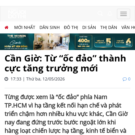
MỚI NHẤT
DÂN SINH
ĐÔ THỊ
DI SẢN
THỊ DÂN
VĂN H
Cần Giờ: Từ “ốc đảo” thành
cực tăng trưởng mới
17:33 | Thứ ba, 12/05/2026
0
Từng được xem là “ốc đảo” phía Nam
TP.HCM vì hạ tầng kết nối hạn chế và phát
triển chậm hơn nhiều khu vực khác, Cần Giờ
nay đang đứng trước bước ngoặt lớn khi
hàng loạt chiến lược hạ tầng, kinh tế biển và