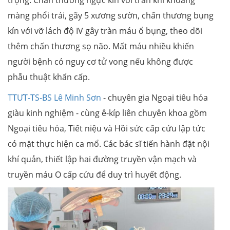
màng phổi trái, gãy 5 xương sườn, chấn thương bụng
kín với vỡ lách độ IV gây tràn máu ổ bụng, theo dõi
thêm chấn thương sọ não. Mất máu nhiều khiến
người bệnh có nguy cơ tử vong nếu không được
phẫu thuật khẩn cấp.
TTƯT-TS-BS Lê Minh Sơn
- chuyên gia Ngoại tiêu hóa
giàu kinh nghiệm - cùng ê-kíp liên chuyên khoa gồm
Ngoại tiêu hóa, Tiết niệu và Hồi sức cấp cứu lập tức
có mặt thực hiện ca mổ. Các bác sĩ tiến hành đặt nội
khí quản, thiết lập hai đường truyền vận mạch và
truyền máu O cấp cứu để duy trì huyết động.