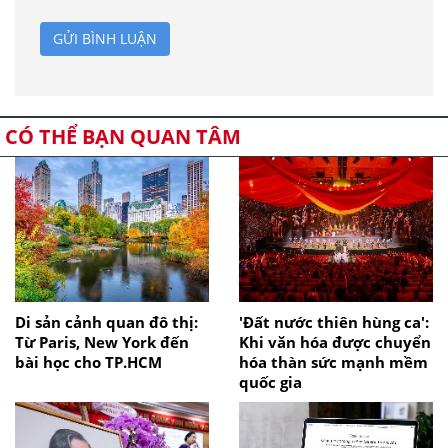
GỬI BÌNH LUẬN
CÓ THỂ BẠN QUAN TÂM
Di sản cảnh quan đô thị:
'Đất nước thiên hùng ca':
Từ Paris, New York đến
Khi văn hóa được chuyển
bài học cho TP.HCM
hóa thàn sức mạnh mềm
quốc gia