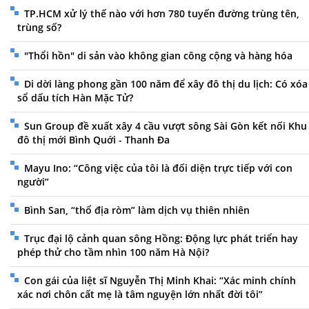
TP.HCM xử lý thế nào với hơn 780 tuyến đường trùng tên,
trùng số?
"Thổi hồn" di sản vào không gian công cộng và hàng hóa
Di dời làng phong gần 100 năm để xây đô thị du lịch: Có xóa
sổ dấu tích Hàn Mặc Tử?
Sun Group đề xuất xây 4 cầu vượt sông Sài Gòn kết nối Khu
đô thị mới Bình Quới - Thanh Đa
Mayu Ino: “Công việc của tôi là đối diện trực tiếp với con
người”
Bình San, “thổ địa ròm” làm dịch vụ thiên nhiên
Trục đại lộ cảnh quan sông Hồng: Động lực phát triển hay
phép thử cho tầm nhìn 100 năm Hà Nội?
Con gái của liệt sĩ Nguyễn Thị Minh Khai: “Xác minh chính
xác nơi chôn cất mẹ là tâm nguyện lớn nhất đời tôi”