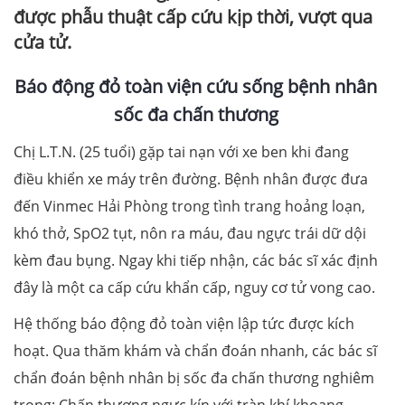
được phẫu thuật cấp cứu kịp thời, vượt qua
cửa tử.
Báo động đỏ toàn viện cứu sống bệnh nhân
sốc đa chấn thương
Chị L.T.N. (25 tuổi) gặp tai nạn với xe ben khi đang
điều khiển xe máy trên đường. Bệnh nhân được đưa
đến Vinmec Hải Phòng trong tình trang hoảng loạn,
khó thở, SpO2 tụt, nôn ra máu, đau ngực trái dữ dội
kèm đau bụng. Ngay khi tiếp nhận, các bác sĩ xác định
đây là một ca cấp cứu khẩn cấp, nguy cơ tử vong cao.
Hệ thống báo động đỏ toàn viện lập tức được kích
hoạt. Qua thăm khám và chẩn đoán nhanh, các bác sĩ
chẩn đoán bệnh nhân bị sốc đa chấn thương nghiêm
trọng: Chấn thương ngực kín với tràn khí khoang