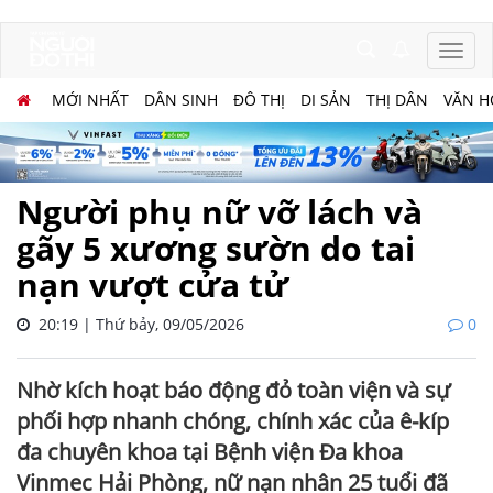
MỚI NHẤT
DÂN SINH
ĐÔ THỊ
DI SẢN
THỊ DÂN
VĂN H
Người phụ nữ vỡ lách và
gãy 5 xương sườn do tai
nạn vượt cửa tử
20:19 | Thứ bảy, 09/05/2026
0
Nhờ kích hoạt báo động đỏ toàn viện và sự
phối hợp nhanh chóng, chính xác của ê-kíp
đa chuyên khoa tại Bệnh viện Đa khoa
Vinmec Hải Phòng, nữ nạn nhân 25 tuổi đã