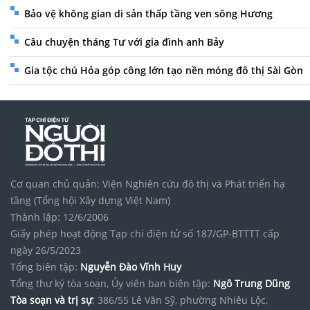
Bảo vệ không gian di sản thấp tầng ven sông Hương
Câu chuyện tháng Tư với gia đình anh Bảy
Gia tộc chú Hỏa góp công lớn tạo nền móng đô thị Sài Gòn
Cơ quan chủ quản: Viện Nghiên cứu đô thị và Phát triển hạ
tầng (Tổng hội Xây dựng Việt Nam)
Thành lập: 12/6/2006
Giấy phép hoạt động Tạp chí điện tử số 187/GP-BTTTT cấp
ngày 26/5/2023
Tổng biên tập:
Nguyễn Đào Vĩnh Huy
Tổng thư ký tòa soạn, Ủy viên ban biên tập:
Ngô Trung Dũng
Tòa soạn và trị sự
: 386/55 Lê Văn Sỹ, phường Nhiêu Lộc,