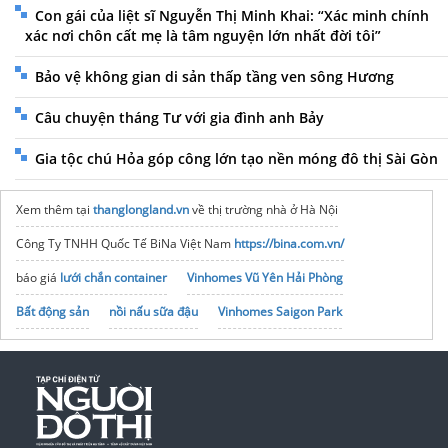
Con gái của liệt sĩ Nguyễn Thị Minh Khai: “Xác minh chính
xác nơi chôn cất mẹ là tâm nguyện lớn nhất đời tôi”
Bảo vệ không gian di sản thấp tầng ven sông Hương
Câu chuyện tháng Tư với gia đình anh Bảy
Gia tộc chú Hỏa góp công lớn tạo nền móng đô thị Sài Gòn
Xem thêm tại
thanglongland.vn
về thị trường nhà ở Hà Nội
Công Ty TNHH Quốc Tế BiNa Việt Nam
https://bina.com.vn/
báo giá
lưới chắn container
Vinhomes Vũ Yên Hải Phòng
Bất động sản
nồi nấu sữa đậu
Vinhomes Saigon Park
ve may bay
Tập đoàn Bcons Group
noxh K Home Avenue Nhơn Trạch