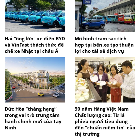
Hai "ông lớn" xe điện BYD
Mô hình trạm sạc tích
và VinFast thách thức đế
hợp tại bến xe tạo thuận
chế xe Nhật tại châu Á
lợi cho tài xế dịch vụ
Đức Hòa “thăng hạng”
30 năm Hàng Việt Nam
trong vai trò trung tâm
Chất lượng cao: Từ lá
hành chính mới của Tây
phiếu người tiêu dùng
Ninh
đến “chuẩn niềm tin” của
thị trường