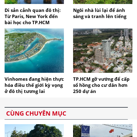
Di sản cảnh quan đô thị:
Ngôi nhà lùi lại để ánh
Từ Paris, New York đến
sáng và tranh lên tiếng
bài học cho TP.HCM
Vinhomes đang hiện thực
TP.HCM gỡ vướng để cấp
hóa điều thế giới kỳ vọng
sổ hồng cho cư dân hơn
ở đô thị tương lai
250 dự án
CÙNG CHUYÊN MỤC