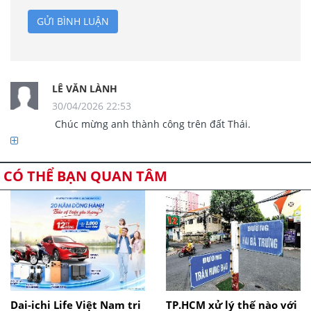
GỬI BÌNH LUẬN
LÊ VĂN LÀNH
30/04/2026 22:53
                Chúc mừng anh thành công trên đất Thái. 

CÓ THỂ BẠN QUAN TÂM
Dai-ichi Life Việt Nam tri
TP.HCM xử lý thế nào với