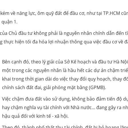
kém về năng lực, ôm quỹ đất để đầu cơ, như tại TP.HCM cũ
 quận 1.
 của Chủ đầu tư không phải là nguyên nhân chính dẫn đến t
 thực hiện tối đa hóa lợi nhuận thông qua việc đầu cơ về đ
Bên cạnh đó, theo lý giải của Sở Kế hoạch và đầu tư Hà Nội
một trong các nguyên nhân là hầu hết các dự án chậm tri
khai trong thời gian dài do việc thay đổi quy hoạch, thay đổ
chính sách đất đai, giải phóng mặt bằng (GPMB).
Việc chậm đưa đất vào sử dụng, không bảo đảm tiến độ d
hay chậm nghĩa vụ tài chính với Nhà nước... đang gây ra n
hậu quả đối với kinh tế - xã hội.
Theo đó, thành phố thất thu tài chính, đất bị bỏ hoang lãng