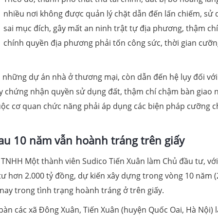
nhiều nơi không được quản lý chặt dẫn đến lấn chiếm, sử
sai mục đích, gây mất an ninh trật tự địa phương, thậm chí
chính quyền địa phương phải tốn công sức, thời gian cưỡ
ới những dự án nhà ở thương mại, còn dẫn đến hệ lụy đối với
 chứng nhận quyền sử dụng đất, thậm chí chậm bàn giao 
buộc cơ quan chức năng phải áp dụng các biện pháp cưỡng c
au 10 năm vẫn hoành tráng trên giấy
 TNHH Một thành viên Sudico Tiến Xuân làm Chủ đầu tư, với
tư hơn 2.000 tỷ đồng, dự kiến xây dựng trong vòng 10 năm 
ay trong tình trạng hoành tráng ở trên giấy.
 bàn các xã Đông Xuân, Tiến Xuân (huyện Quốc Oai, Hà Nội) l