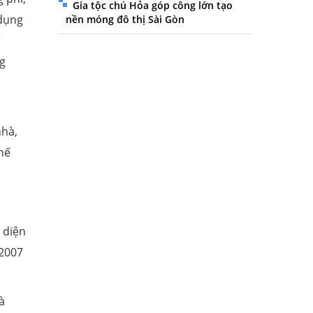
Gia tộc chú Hỏa góp công lớn tạo
 dụng
nền móng đô thị Sài Gòn
ng
nhà,
hế
 diện
(2007
à