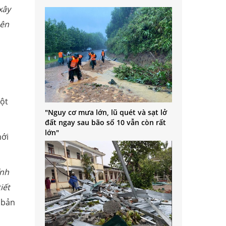
xây
nên
một
"Nguy cơ mưa lớn, lũ quét và sạt lở
đất ngay sau bão số 10 vẫn còn rất
lớn"
mới
ỉnh
iết
n bản