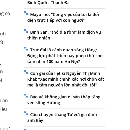
Bình Quới - Thanh Đa
ng có
Mayu Ino: “Công việc của tôi là đối
diện trực tiếp với con người”
Bình San, “thổ địa ròm” làm dịch vụ
ình
thiên nhiên
ất
Trục đại lộ cảnh quan sông Hồng:
Động lực phát triển hay phép thử cho
tầm nhìn 100 năm Hà Nội?
,
ển
Con gái của liệt sĩ Nguyễn Thị Minh
Khai: “Xác minh chính xác nơi chôn cất
i
mẹ là tâm nguyện lớn nhất đời tôi”
Bảo vệ không gian di sản thấp tầng
ự án
ven sông Hương
hiều
Câu chuyện tháng Tư với gia đình
anh Bảy
 phí;