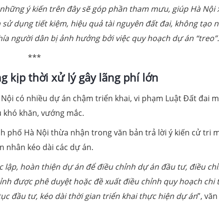
g những ý kiến trên đây sẽ góp phần tham mưu, giúp Hà Nội 
sử dụng tiết kiệm, hiệu quả tài nguyên đất đai, không tạo 
hía người dân bị ảnh hưởng bởi việc quy hoạch dự án “treo”.
***
 kịp thời xử lý gây lãng phí lớn
à Nội có nhiều dự án chậm triển khai, vi phạm Luật Đất đai 
ều khó khăn, vướng mắc.
phố Hà Nội thừa nhận trong văn bản trả lời ý kiến cử tri 
 nhân kéo dài các dự án.
 lập, hoàn thiện dự án để điều chỉnh dự án đầu tư, điều ch
nh được phê duyệt hoặc đề xuất điều chỉnh quy hoạch chi t
ục đầu tư, kéo dài thời gian triển khai thực hiện dự án
”, vă