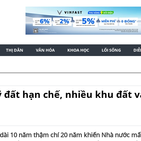
THỊ DÂN
VĂN HÓA
KHOA HỌC
LỐI SỐNG
DI
ỹ đất hạn chế, nhiều khu đất 
 dài 10 năm thậm chí 20 năm khiến Nhà nước mấ