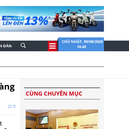
CHỦ NHẬT, 09/08/2026
ỄN ĐÀN
16:45
vàng
CÙNG CHUYÊN MỤC
0
t