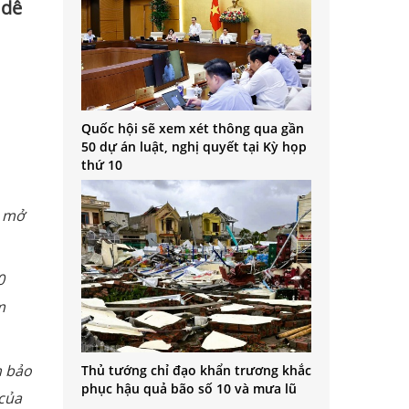
 dễ
Quốc hội sẽ xem xét thông qua gần
50 dự án luật, nghị quyết tại Kỳ họp
thứ 10
h mở
0
m
m bảo
Thủ tướng chỉ đạo khẩn trương khắc
phục hậu quả bão số 10 và mưa lũ
 của