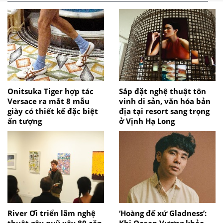
Onitsuka Tiger hợp tác
Sắp đặt nghệ thuật tôn
Versace ra mắt 8 mẫu
vinh di sản, văn hóa bản
giày có thiết kế đặc biệt
địa tại resort sang trọng
ấn tượng
ở Vịnh Hạ Long
River Ơi triển lãm nghệ
‘Hoàng đế xứ Gladness’:
thuật gây quỹ xây 80 căn
Khi Ocean Vương khảo