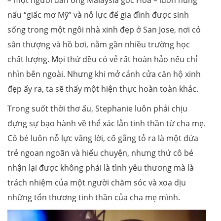
– một người đàn ông Malaysia gốc Hoa – luôn nung
nấu “giấc mơ Mỹ” và nỗ lực để gia đình được sinh
sống trong một ngôi nhà xinh đẹp ở San Jose, nơi có
sân thượng và hồ bơi, nằm gần nhiều trường học
chất lượng. Mọi thứ đều có vẻ rất hoàn hảo nếu chỉ
nhìn bên ngoài. Nhưng khi mở cánh cửa căn hộ xinh
đẹp ấy ra, ta sẽ thấy một hiện thực hoàn toàn khác.
Trong suốt thời thơ ấu, Stephanie luôn phải chịu
đựng sự bạo hành về thể xác lẫn tinh thần từ cha mẹ.
Cô bé luôn nỗ lực vâng lời, cố gắng tỏ ra là một đứa
trẻ ngoan ngoãn và hiểu chuyện, nhưng thứ cô bé
nhận lại được không phải là tình yêu thương mà là
trách nhiệm của một người chăm sóc và xoa dịu
những tổn thương tinh thần của cha mẹ mình.