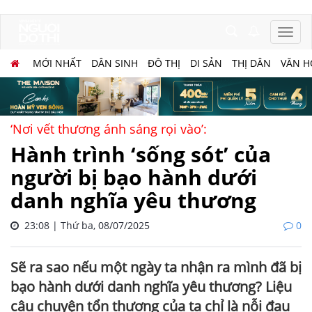
MỚI NHẤT
DÂN SINH
ĐÔ THỊ
DI SẢN
THỊ DÂN
VĂN H
‘Nơi vết thương ánh sáng rọi vào’:
Hành trình ‘sống sót’ của
người bị bạo hành dưới
danh nghĩa yêu thương
23:08 | Thứ ba, 08/07/2025
0
Sẽ ra sao nếu một ngày ta nhận ra mình đã bị
bạo hành dưới danh nghĩa yêu thương? Liệu
câu chuyện tổn thương của ta chỉ là nỗi đau