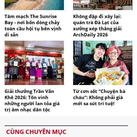
Tâm mạch The Sunrise
Không đập đi xây lại:
Bay - nơi bốn dòng chảy
quán trà Đà Lạt của
toàn cầu hội tụ bên vịnh
xưởng xép thắng giải
di sản
ArchDaily 2026
Giải thưởng Trần Văn
Từ cơn sốt “Chuyện bà
Khê 2026: Tôn vinh
cháu”: Không phải già
những người lan tỏa giá
mới sa sút trí tuệ!
trị âm nhạc dân tộc
CÙNG CHUYÊN MỤC