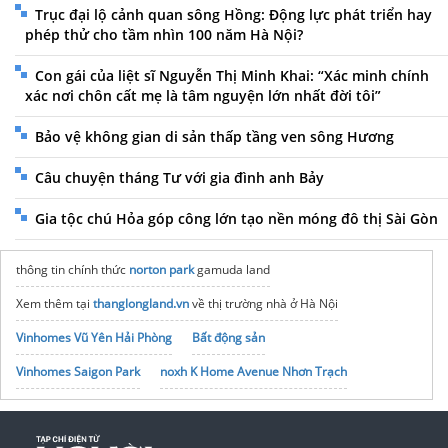
Trục đại lộ cảnh quan sông Hồng: Động lực phát triển hay
phép thử cho tầm nhìn 100 năm Hà Nội?
Con gái của liệt sĩ Nguyễn Thị Minh Khai: “Xác minh chính
xác nơi chôn cất mẹ là tâm nguyện lớn nhất đời tôi”
Bảo vệ không gian di sản thấp tầng ven sông Hương
Câu chuyện tháng Tư với gia đình anh Bảy
Gia tộc chú Hỏa góp công lớn tạo nền móng đô thị Sài Gòn
thông tin chính thức
norton park
gamuda land
Xem thêm tại
thanglongland.vn
về thị trường nhà ở Hà Nội
Vinhomes Vũ Yên Hải Phòng
Bất động sản
Vinhomes Saigon Park
noxh K Home Avenue Nhơn Trạch
Tập đoàn Bcons Group