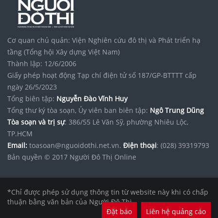
Cơ quan chủ quản: Viện Nghiên cứu đô thị và Phát triển hạ
tầng (Tổng hội Xây dựng Việt Nam)
Thành lập: 12/6/2006
Giấy phép hoạt động Tạp chí điện tử số 187/GP-BTTTT cấp
ngày 26/5/2023
Tổng biên tập:
Nguyễn Đào Vĩnh Huy
Tổng thư ký tòa soạn, Ủy viên ban biên tập:
Ngô Trung Dũng
Tòa soạn và trị sự
: 386/55 Lê Văn Sỹ, phường Nhiêu Lộc,
TP.HCM
Email:
toasoan@nguoidothi.net.vn.
Điện thoại
: (028) 39319793
Bản quyền © 2017 Người Đô Thị Online
*Chỉ được phép sử dụng thông tin từ website này khi có chấp
thuận bằng văn bản của Người Đô Thị.
Đặt báo
Liên hệ quảng cáo