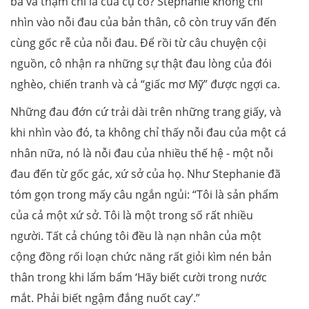
bà và thậm chí là của cụ cố? Stephanie không chỉ
nhìn vào nỗi đau của bản thân, cô còn truy vấn đến
cùng gốc rễ của nỗi đau. Để rồi từ câu chuyện cội
nguồn, cô nhận ra những sự thật đau lòng của đói
nghèo, chiến tranh và cả “giấc mơ Mỹ” được ngợi ca.
Những đau đớn cứ trải dài trên những trang giấy, và
khi nhìn vào đó, ta không chỉ thấy nỗi đau của một cá
nhân nữa, nó là nỗi đau của nhiều thế hệ - một nỗi
đau đến từ gốc gác, xứ sở của họ. Như Stephanie đã
tóm gọn trong mấy câu ngắn ngủi: “Tôi là sản phẩm
của cả một xứ sở. Tôi là một trong số rất nhiều
người. Tất cả chúng tôi đều là nạn nhân của một
cộng đồng rối loạn chức năng rất giỏi kìm nén bản
thân trong khi lẩm bẩm ‘Hãy biết cười trong nước
mắt. Phải biết ngậm đắng nuốt cay’.”