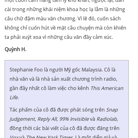
một cuốn cẩm nang tâm lý khô khan, ngược lại, đan
cài trong những khái niệm khoa học lạ lẫm là những
câu chữ đậm màu văn chương. Vì lẽ đó, cuốn sách
không chỉ cuốn hút về mặt câu chuyện mà còn khiến
ta phải xuýt xoa vì những câu văn đầy cảm xúc.
Quỳnh H.
Stephanie Foo là người Mỹ gốc Malaysia. Cô là
nhà văn và là nhà sản xuất chương trình radio,
gần đây nhất cô làm việc cho kênh
This American
Life
.
Tác phẩm của cô đã được phát sóng trên
Snap
Judgement, Reply All, 99% Invisible
và
Radiolab
,
đồng thời các bài viết của cô đã được đăng trên
Vox
và
The New York Times
. Là một diễn giả và