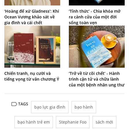
‘Hoàng đế xứ Gladness’: Khi
‘Tỉnh thức’ - Chìa khóa mở
Ocean Vương khảo sát về
ra cánh cửa của một đời
gia đình và cái chết
sống toàn vẹn
Chiến tranh, nụ cười và
‘Trở về từ cõi chết’ - Hành
tiếng vọng từ văn chương Ý
trình cận tử và chữa lành
của một bệnh nhân ung thư
TAGS
bạo lực gia đình
bạo hành
bạo hành trẻ em
Stephanie Foo
sách mới