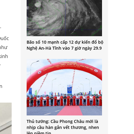
.
Quốc
Bão số 10 mạnh cấp 12 dự kiến đổ bộ
 như
Nghệ An-Hà Tĩnh vào 7 giờ ngày 29.9
kinh
w
in
Thủ tướng: Cầu Phong Châu mới là
nhịp cầu hàn gắn vết thương, nhen
lên niềm tin