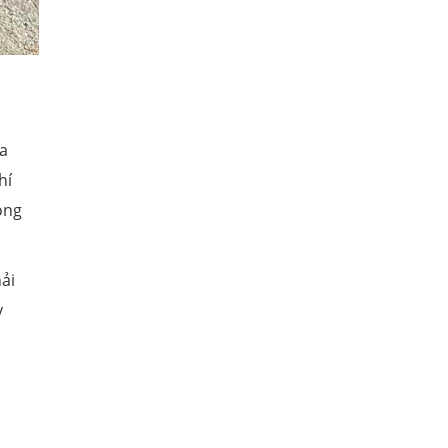
ủa
hí
óng
ải
y