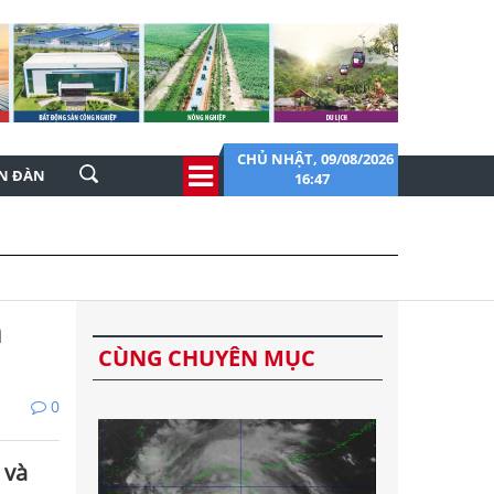
CHỦ NHẬT, 09/08/2026
ỄN ĐÀN
16:47
h
CÙNG CHUYÊN MỤC
0
 và