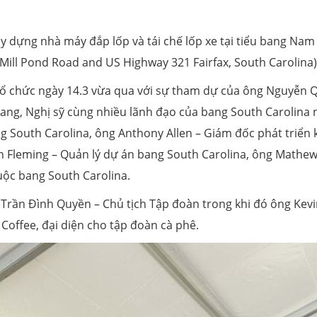
ây dựng nhà máy đắp lốp và tái chế lốp xe tại tiểu bang Nam
r Mill Pond Road and US Highway 321 Fairfax, South Carolina)
tổ chức ngày 14.3 vừa qua với sự tham dự của ông Nguyễn 
bang, Nghị sỹ cùng nhiều lãnh đạo của bang South Carolina
South Carolina, ông Anthony Allen – Giám đốc phát triển 
n Fleming – Quản lý dự án bang South Carolina, ông Mathe
uộc bang South Carolina.
Trần Đình Quyền – Chủ tịch Tập đoàn trong khi đó ông Kev
offee, đại diện cho tập đoàn cà phê.