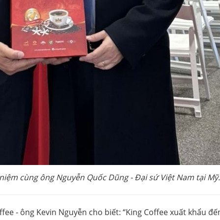
ưu niệm cùng ông Nguyễn Quốc Dũng - Đại sứ Việt Nam tại Mỹ.
offee - ông Kevin Nguyễn cho biết: “King Coffee xuất khẩu đế