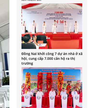
Đồng Nai khởi công 7 dự án nhà ở xã
hội, cung cấp 7.000 căn hộ ra thị
trường