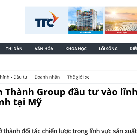
THỊ DÂN
VĂN HÓA
KHOA HỌC
LỐI SỐNG
DI
chính - Đầu tư
Doanh nhân
Thế giới xe
ín Thành Group đầu tư vào lĩn
nh tại Mỹ
 thành đối tác chiến lược trong lĩnh vực sản xuất