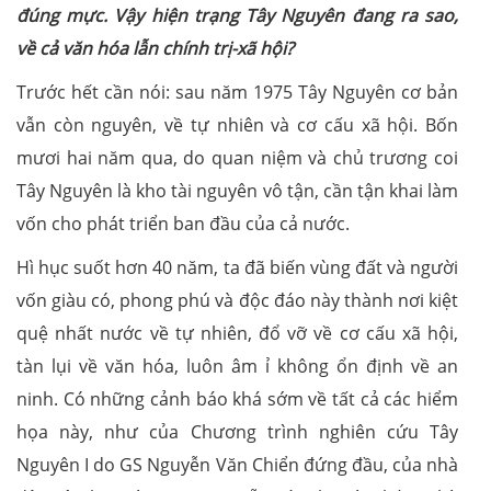
đúng mực. Vậy hiện trạng Tây Nguyên đang ra sao,
về cả văn hóa lẫn chính trị-xã hội?
Trước hết cần nói: sau năm 1975 Tây Nguyên cơ bản
vẫn còn nguyên, về tự nhiên và cơ cấu xã hội. Bốn
mươi hai năm qua, do quan niệm và chủ trương coi
Tây Nguyên là kho tài nguyên vô tận, cần tận khai làm
vốn cho phát triển ban đầu của cả nước.
Hì hục suốt hơn 40 năm, ta đã biến vùng đất và người
vốn giàu có, phong phú và độc đáo này thành nơi kiệt
quệ nhất nước về tự nhiên, đổ vỡ về cơ cấu xã hội,
tàn lụi về văn hóa, luôn âm ỉ không ổn định về an
ninh. Có những cảnh báo khá sớm về tất cả các hiểm
họa này, như của Chương trình nghiên cứu Tây
Nguyên I do GS Nguyễn Văn Chiển đứng đầu, của nhà