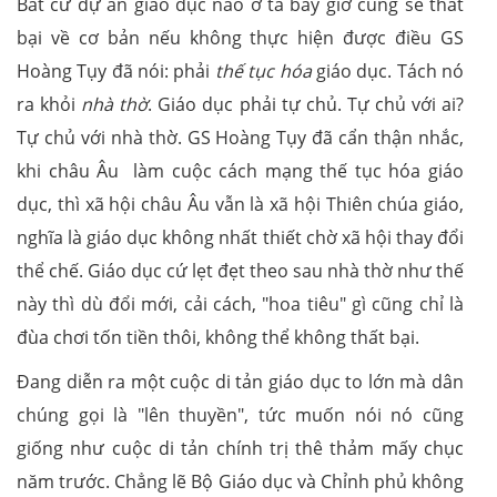
Bất cứ dự án giáo dục nào ở ta bây giờ cùng sẽ thất
bại về cơ bản nếu không thực hiện được điều GS
Hoàng Tụy đã nói: phải
thế tục hóa
giáo dục. Tách nó
ra khỏi
nhà thờ
. Giáo dục phải tự chủ. Tự chủ với ai?
Tự chủ với nhà thờ. GS Hoàng Tụy đã cẩn thận nhắc,
khi châu Âu làm cuộc cách mạng thế tục hóa giáo
dục, thì xã hội châu Âu vẫn là xã hội Thiên chúa giáo,
nghĩa là giáo dục không nhất thiết chờ xã hội thay đổi
thể chế. Giáo dục cứ lẹt đẹt theo sau nhà thờ như thế
này thì dù đổi mới, cải cách, "hoa tiêu" gì cũng chỉ là
đùa chơi tốn tiền thôi, không thể không thất bại.
Đang diễn ra một cuộc di tản giáo dục to lớn mà dân
chúng gọi là "lên thuyền", tức muốn nói nó cũng
giống như cuộc di tản chính trị thê thảm mấy chục
năm trước. Chẳng lẽ Bộ Giáo dục và Chỉnh phủ không