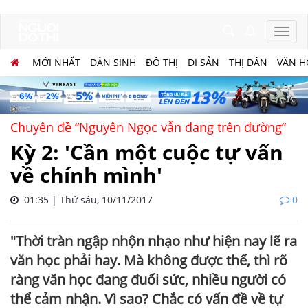
MỚI NHẤT
DÂN SINH
ĐÔ THỊ
DI SẢN
THỊ DÂN
VĂN H
Chuyên đề “Nguyên Ngọc vẫn đang trên đường”
Kỳ 2: 'Cần một cuộc tự vấn
về chính mình'
01:35 | Thứ sáu, 10/11/2017
0
"Thời tràn ngập nhộn nhạo như hiện nay lẽ ra
văn học phải hay. Mà không được thế, thì rõ
ràng văn học đang đuối sức, nhiều người có
thể cảm nhận. Vì sao? Chắc có vấn đề về tự