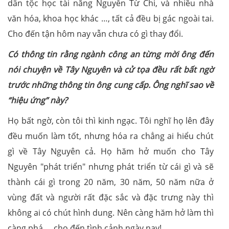
dân tộc học tài năng Nguyễn Từ Chi, và nhiều nhà
văn hóa, khoa học khác …, tất cả đều bị gác ngoài tai.
Cho đến tận hôm nay vẫn chưa có gì thay đổi.
Có thông tin rằng ngành công an từng mời ông đến
nói chuyện về Tây Nguyên và cử tọa đều rất bất ngờ
trước những thông tin ông cung cấp. Ông nghĩ sao về
“hiệu ứng” này?
Họ bất ngờ, còn tôi thì kinh ngạc. Tôi nghĩ họ lên đây
đều muốn làm tốt, nhưng hóa ra chẳng ai hiểu chút
gì về Tây Nguyên cả. Họ hăm hở muốn cho Tây
Nguyên "phát triển" nhưng phát triển từ cái gì và sẽ
thành cái gì trong 20 năm, 30 năm, 50 năm nữa ở
vùng đất và người rất đặc sắc và đặc trưng này thì
không ai có chút hình dung. Nên càng hăm hở làm thì
càng phá … cho đến tình cảnh ngày nay!