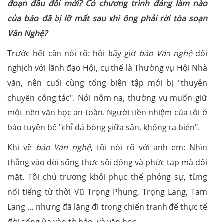
đoạn đầu đổi mới? Có chương trình đáng làm nào
của báo đã bị lỡ mất sau khi ông phải rời tòa soạn
Văn Nghệ?
Trước hết cần nói rõ: hồi bấy giờ
báo Văn nghệ
đối
nghịch với lãnh đạo Hội, cụ thể là Thường vụ Hội Nhà
văn, nên cuối cùng tổng biên tập mới bị "thuyên
chuyển công tác". Nói nôm na, thường vụ muốn giữ
một nền văn học an toàn. Người tiền nhiệm của tôi ở
báo tuyên bố "chỉ đá bóng giữa sân, không ra biên".
Khi về
báo Văn nghệ
, tôi nói rõ với anh em: Nhìn
thẳng vào đời sống thực sôi động và phức tạp mà đối
mặt. Tôi chủ trương khôi phục thể phóng sự, từng
nổi tiếng từ thời Vũ Trọng Phụng, Trọng Lang, Tam
Lang … nhưng đã lặng đi trong chiến tranh để thực tế
đời sống ùa vào tờ báo và văn học.