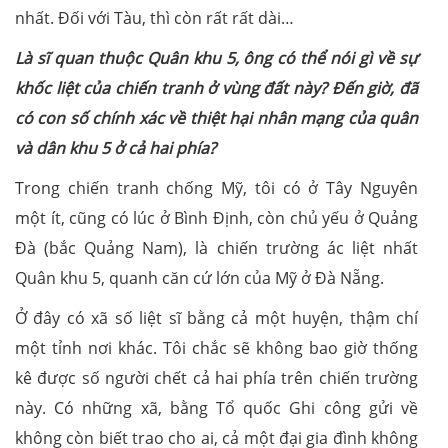
nhất. Đối với Tàu, thì còn rất rất dài…
Là sĩ quan thuộc Quân khu 5, ông có thể nói gì về sự
khốc liệt của chiến tranh ở vùng đất này? Đến giờ, đã
có con số chính xác về thiệt hại nhân mạng của quân
và dân khu 5 ở cả hai phía?
Trong chiến tranh chống Mỹ, tôi có ở Tây Nguyên
một ít, cũng có lúc ở Bình Định, còn chủ yếu ở Quảng
Đà (bắc Quảng Nam), là chiến trường ác liệt nhất
Quân khu 5, quanh căn cứ lớn của Mỹ ở Đà Nẵng.
Ở đây có xã số liệt sĩ bằng cả một huyện, thậm chí
một tỉnh nơi khác. Tôi chắc sẽ không bao giờ thống
kê được số người chết cả hai phía trên chiến trường
này. Có những xã, bằng Tổ quốc Ghi công gửi về
không còn biết trao cho ai, cả một đại gia đình không