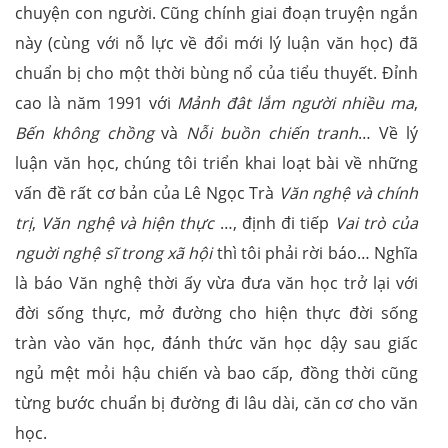
chuyện con người. Cũng chính giai đoạn truyện ngắn
này (cùng với nỗ lực về đổi mới lý luận văn học) đã
chuẩn bị cho một thời bùng nổ của tiểu thuyết. Đỉnh
cao là năm 1991 với
Mảnh đât lắm người nhiều ma
,
Bến không chồng
và
Nỗi buồn chiến tranh
… Về lý
luận văn học, chúng tôi triển khai loạt bài về những
vấn đề rất cơ bản của Lê Ngọc Trà
Văn nghệ và chính
trị
,
Văn nghệ và hiện thực
…, định đi tiếp
Vai trò của
nguời nghệ sĩ trong xã hội
thì tôi phải rời báo… Nghĩa
là báo Văn nghệ thời ấy vừa đưa văn học trở lại với
đời sống thực, mở đường cho hiện thực đời sống
tràn vào văn học, đánh thức văn học dậy sau giấc
ngủ mệt mỏi hậu chiến và bao cấp, đồng thời cũng
từng bước chuẩn bị đường đi lâu dài, căn cơ cho văn
học.