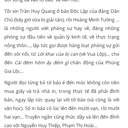
Tôi xin Trần Huy Quang ở báo Độc Lập của đảng Dân
Chủ (bấy giờ vừa bị giải tán), rồi Hoàng Minh Tường …
là những người viết phóng sự hay về, đăng những
phóng sự đầu tiên về quản lý kinh tế, về thực trạng
nông thôn…, lập tức gọi được hàng loạt phóng sự gửi
đến sôi nổi, từ
Lời khai của bị can
(về Vua Lốp)… cho
đến
Cái đêm hôm ấy đêm gì
chấn động của Phùng
Gia Lộc…
Người đọc từng bỏ tờ báo ế đến mức không còn tiền
mua giấy và trả nhà in, trong thực tế đã phải đình
bản, ngay lập tức quay lại với tờ báo (và cũng là với
văn học). Số in báo có lúc lên đến mười vạn, rồi mười
hai vạn… Truyện ngắn cũng thức dậy và lên đến đỉnh
cao với Nguyễn Huy Thiệp, Phạm Thị Hoài…