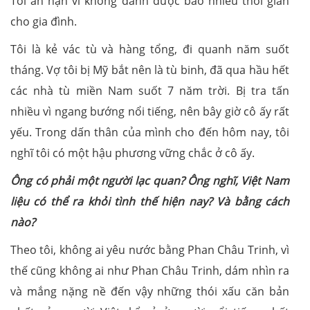
Tôi ân hận vì không dành được bao nhiêu thời gian
cho gia đình.
Tôi là kẻ vác tù và hàng tổng, đi quanh năm suốt
tháng. Vợ tôi bị Mỹ bắt nên là tù binh, đã qua hầu hết
các nhà tù miền Nam suốt 7 năm trời. Bị tra tấn
nhiều vì ngang bướng nổi tiếng, nên bây giờ cô ấy rất
yếu. Trong dấn thân của mình cho đến hôm nay, tôi
nghĩ tôi có một hậu phương vững chắc ở cô ấy.
Ông có phải một người lạc quan? Ông nghĩ, Việt Nam
liệu có thể ra khỏi tình thế hiện nay? Và bằng cách
nào?
Theo tôi, không ai yêu nước bằng Phan Châu Trinh, vì
thế cũng không ai như Phan Châu Trinh, dám nhìn ra
và mắng nặng nề đến vậy những thói xấu căn bản