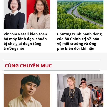
Vincom Retail kiện toàn
Chương trình hành động
bộ máy lãnh đạo, chuẩn
của Bộ Chính trị về bảo
bị cho giai đoạn tăng
vệ môi trường và ứng
trưởng mới
phó biến đổi khí hậu
CÙNG CHUYÊN MỤC