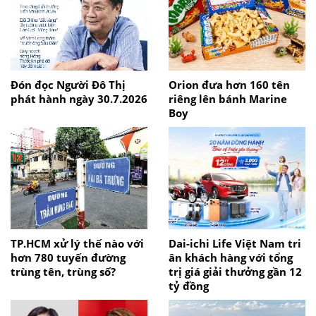
Đón đọc Người Đô Thị
Orion đưa hơn 160 tên
phát hành ngày 30.7.2026
riêng lên bánh Marine
Boy
TP.HCM xử lý thế nào với
Dai-ichi Life Việt Nam tri
hơn 780 tuyến đường
ân khách hàng với tổng
trùng tên, trùng số?
trị giá giải thưởng gần 12
tỷ đồng