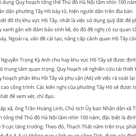
 dung Quy hoạch tổng thể Thủ đô Hà Nội tầm nhìn 100 nă
n dân phường Tây Hồ bày tỏ, hiện người dân trên địa bàn
ết đô thị khu vực Hồ Tây, nhất là việc sử dụng quỹ đất để p
y xanh gắn với đảm bảo sinh kế, do đó đề nghị có sự quan 
ày. Ngoài ra, vấn đề cải tạo, nâng cấp cảnh quan Hồ Tây cũ
 Nguyễn Trọng Kỳ Anh cho hay khu vực Hồ Tây sẽ được địn
ò trung tâm quan trọng. Quy hoạch sẽ nghiên cứu tái thiết 
 hoạch phân khu Hồ Tây và phụ cận (A6) với việc rà soát lại
 cao công trình. Các kiến nghị của phường Tây Hồ sẽ được 
hất để xem xét, chỉ đạo.
cấp xã, ông Trần Hoàng Linh, Chủ tịch Ủy ban Nhân dân xã 
 tổng thể Thủ đô Hà Nội tầm nhìn 100 năm, đặc biệt là địn
i 9 cực tăng trưởng. Theo đó, Thạch Thất nằm trên trục phá
nh đai 4, 5 và không gian cảnh quan sông Tích, được xác địn