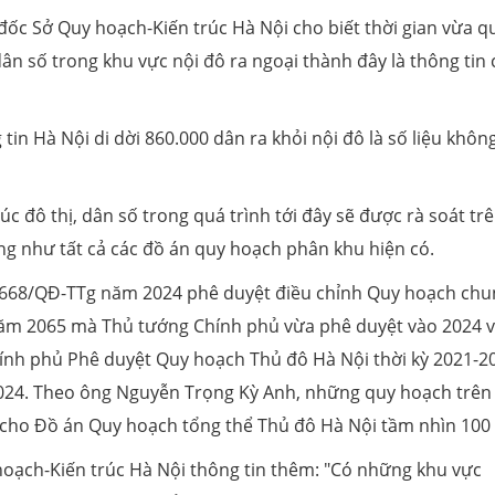
đốc Sở Quy hoạch-Kiến trúc Hà Nội cho biết thời gian vừa q
 dân số trong khu vực nội đô ra ngoại thành đây là thông tin
n Hà Nội di dời 860.000 dân ra khỏi nội đô là số liệu khôn
c đô thị, dân số trong quá trình tới đây sẽ được rà soát tr
g như tất cả các đồ án quy hoạch phân khu hiện có.
 1668/QĐ-TTg năm 2024 phê duyệt điều chỉnh Quy hoạch chu
ăm 2065 mà Thủ tướng Chính phủ vừa phê duyệt vào 2024 
nh phủ Phê duyệt Quy hoạch Thủ đô Hà Nội thời kỳ 2021-2
24. Theo ông Nguyễn Trọng Kỳ Anh, những quy hoạch trên 
 cho Đồ án Quy hoạch tổng thể Thủ đô Hà Nội tầm nhìn 100
oạch-Kiến trúc Hà Nội thông tin thêm: "Có những khu vực