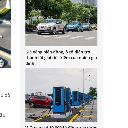
Giá xăng biến động, ô tô điện trở
thành lời giải tiết kiệm của nhiều gia
đình
hủ đô
cầu
V-Green chi 10.000 tỷ đồng xây dựng