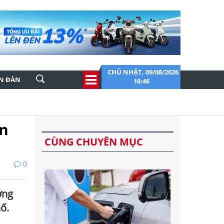
CHỦ NHẬT, 09/08/2026
ỄN ĐÀN
16:46
on
CÙNG CHUYÊN MỤC
0
ớng
ố.