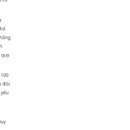
ử
phố
thông
ch
n quy
 100
m đốc
 yếu
Quy