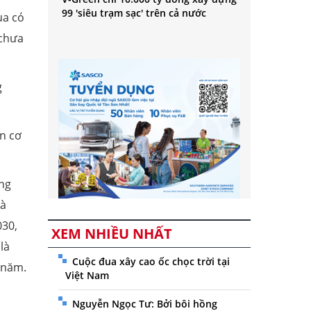
99 'siêu trạm sạc' trên cả nước
ua có
 chưa
g
ên cơ
ng
và
030,
XEM NHIỀU NHẤT
là
Cuộc đua xây cao ốc chọc trời tại
 năm.
Việt Nam
Nguyễn Ngọc Tư: Bởi bôi hồng