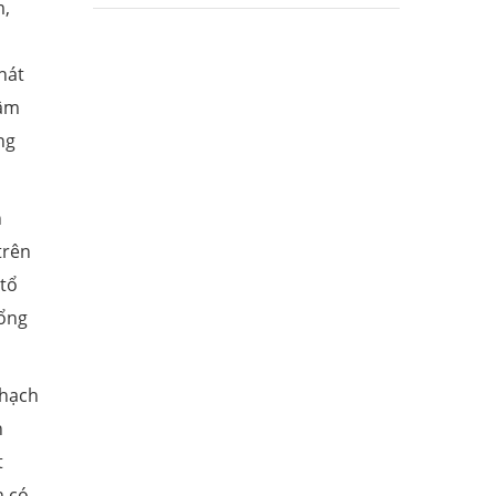
m,
hát
tâm
ng
h
trên
 tổ
tổng
Thạch
h
t
h có