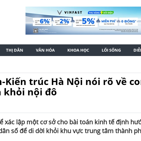
THỊ DÂN
VĂN HÓA
KHOA HỌC
LỐI SỐNG
DI
Kiến trúc Hà Nội nói rõ về c
a khỏi nội đô
 để xác lập một cơ sở cho bài toán kinh tế định hư
ân số để di dời khỏi khu vực trung tâm thành ph