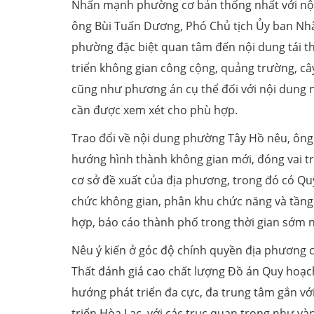
Nhấn mạnh phường cơ bản thống nhất với nội
ông Bùi Tuấn Dương, Phó Chủ tịch Ủy ban Nhâ
phường đặc biệt quan tâm đến nội dung tái thi
triển không gian công cộng, quảng trường, câ
cũng như phương án cụ thể đối với nội dung n
cần được xem xét cho phù hợp.
Trao đổi về nội dung phường Tây Hồ nêu, ông
hướng hình thành không gian mới, đóng vai tr
cơ sở đề xuất của địa phương, trong đó có Quy
chức không gian, phân khu chức năng và tầng
hợp, báo cáo thành phố trong thời gian sớm n
Nêu ý kiến ở góc độ chính quyền địa phương 
Thất đánh giá cao chất lượng Đồ án Quy hoạch
hướng phát triển đa cực, đa trung tâm gắn vớ
triển Hòa Lạc, với các trục quan trọng như và