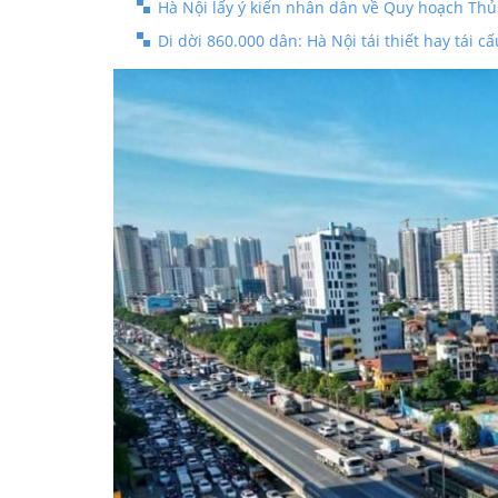
Hà Nội lấy ý kiến nhân dân về Quy hoạch Th
Di dời 860.000 dân: Hà Nội tái thiết hay tái cấ