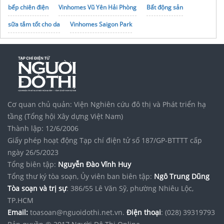
bếp chiên điện
Vinhomes Vũ Yên Hải Phòng
Bất động sản
sữa tắm tốt cho da
Vinhomes Saigon Park
Giá
đồ chơi ảo thuật
Mykingdom
gia công tinh dầu nước hoa
Ifree
noxh K Home Avenue Nhơn Trạch
Tập đoàn Bcons Group
Ống hút phi 12
Bếp từ nhập khẩu Đức giá tốt nhất
Xịt thơm quần áo
Cơ quan chủ quản: Viện Nghiên cứu đô thị và Phát triển hạ
tầng (Tổng hội Xây dựng Việt Nam)
Thành lập: 12/6/2006
Giấy phép hoạt động Tạp chí điện tử số 187/GP-BTTTT cấp
ngày 26/5/2023
Tổng biên tập:
Nguyễn Đào Vĩnh Huy
Tổng thư ký tòa soạn, Ủy viên ban biên tập:
Ngô Trung Dũng
Tòa soạn và trị sự
: 386/55 Lê Văn Sỹ, phường Nhiêu Lộc,
TP.HCM
Email:
toasoan@nguoidothi.net.vn.
Điện thoại
: (028) 39319793