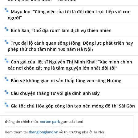
Mayu Ino: “Công việc của tôi là đối diện trực tiếp với con
người”
Bình San, “thổ địa ròm” làm dịch vụ thiên nhiên
Trục đại lộ cảnh quan sông Hồng: Động lực phát triển hay
phép thử cho tầm nhìn 100 năm Hà Nội?
Con gái của liệt sĩ Nguyễn Thị Minh Khai: “Xác minh chính
xác nơi chôn cất mẹ là tâm nguyện lớn nhất đời tôi”
Bảo vệ không gian di sản thấp tầng ven sông Hương
Câu chuyện tháng Tư với gia đình anh Bảy
Gia tộc chú Hỏa góp công lớn tạo nền móng đô thị Sài Gòn
thông tin chính thức
norton park
gamuda land
Xem thêm tại
thanglongland.vn
về thị trường nhà ở Hà Nội