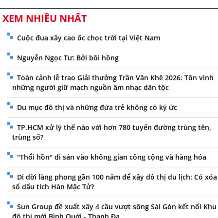
XEM NHIỀU NHẤT
Cuộc đua xây cao ốc chọc trời tại Việt Nam
Nguyễn Ngọc Tư: Bởi bôi hồng
Toàn cảnh lễ trao Giải thưởng Trần Văn Khê 2026: Tôn vinh
những người giữ mạch nguồn âm nhạc dân tộc
Du mục đô thị và những đứa trẻ không có ký ức
TP.HCM xử lý thế nào với hơn 780 tuyến đường trùng tên,
trùng số?
"Thổi hồn" di sản vào không gian công cộng và hàng hóa
Di dời làng phong gần 100 năm để xây đô thị du lịch: Có xóa
sổ dấu tích Hàn Mặc Tử?
Sun Group đề xuất xây 4 cầu vượt sông Sài Gòn kết nối Khu
đô thị mới Bình Quới - Thanh Đa