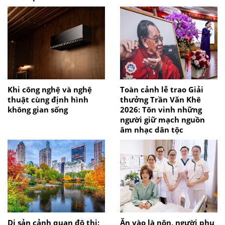
Khi công nghệ và nghệ
Toàn cảnh lễ trao Giải
thuật cùng định hình
thưởng Trần Văn Khê
không gian sống
2026: Tôn vinh những
người giữ mạch nguồn
âm nhạc dân tộc
Di sản cảnh quan đô thị:
Ăn vào là nôn, người phụ