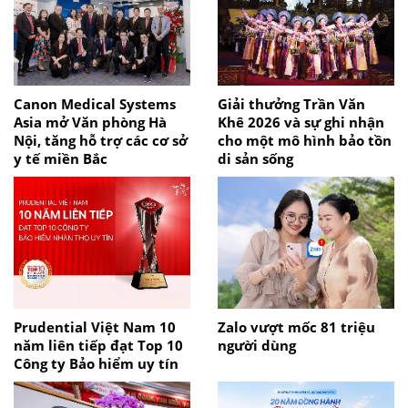
Canon Medical Systems
Giải thưởng Trần Văn
Asia mở Văn phòng Hà
Khê 2026 và sự ghi nhận
Nội, tăng hỗ trợ các cơ sở
cho một mô hình bảo tồn
y tế miền Bắc
di sản sống
Prudential Việt Nam 10
Zalo vượt mốc 81 triệu
năm liên tiếp đạt Top 10
người dùng
Công ty Bảo hiểm uy tín