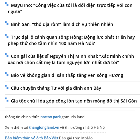
Mayu Ino: “Công việc của tôi là đối diện trực tiếp với con
người”
Bình San, “thổ địa ròm” làm dịch vụ thiên nhiên
Trục đại lộ cảnh quan sông Hồng: Động lực phát triển hay
phép thử cho tầm nhìn 100 năm Hà Nội?
Con gái của liệt sĩ Nguyễn Thị Minh Khai: “Xác minh chính
xác nơi chôn cất mẹ là tâm nguyện lớn nhất đời tôi”
Bảo vệ không gian di sản thấp tầng ven sông Hương
Câu chuyện tháng Tư với gia đình anh Bảy
Gia tộc chú Hỏa góp công lớn tạo nền móng đô thị Sài Gòn
thông tin chính thức
norton park
gamuda land
Xem thêm tại
thanglongland.vn
về thị trường nhà ở Hà Nội
Bảo hiểm thân vỏ ô tô Bảo Việt
Báo giá trên MoMo