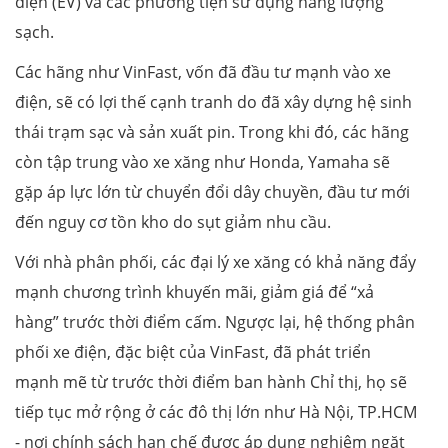
điện (EV) và các phương tiện sử dụng năng lượng
sạch.
Các hãng như VinFast, vốn đã đầu tư mạnh vào xe
điện, sẽ có lợi thế cạnh tranh do đã xây dựng hệ sinh
thái trạm sạc và sản xuất pin. Trong khi đó, các hãng
còn tập trung vào xe xăng như Honda, Yamaha sẽ
gặp áp lực lớn từ chuyển đổi dây chuyền, đầu tư mới
đến nguy cơ tồn kho do sụt giảm nhu cầu.
Với nhà phân phối, các đại lý xe xăng có khả năng đẩy
mạnh chương trình khuyến mãi, giảm giá để “xả
hàng” trước thời điểm cấm. Ngược lại, hệ thống phân
phối xe điện, đặc biệt của VinFast, đã phát triển
mạnh mẽ từ trước thời điểm ban hành Chỉ thị, họ sẽ
tiếp tục mở rộng ở các đô thị lớn như Hà Nội, TP.HCM
- nơi chính sách hạn chế được áp dụng nghiêm ngặt