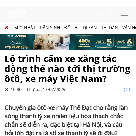
MỚI NHẤT
DÂN SINH
ĐÔ THỊ
DI SẢN
THỊ DÂN
VĂN H
Lộ trình cấm xe xăng tác
động thế nào tới thị trường
ôtô, xe máy Việt Nam?
10:30 | Thứ ba, 15/07/2025
0
Chuyên gia ôtô-xe máy Thế Đạt cho rằng làn
sóng thanh lý xe nhiên liệu hóa thạch chắc
chắn sẽ diễn ra, đặc biệt tại Hà Nội, và câu
hỏi lớn đặt ra là số xe thanh lý sẽ đi đâu?