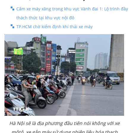
Cấm xe máy xăng trong khu vực Vành đai 1: Lộ trình đầy
thách thức tại khu vực nội đô
TP.HCM chờ kiểm định khí thải xe máy
Hà Nội sẽ là địa phương đầu tiên nói không với xe
môtô, xe gắn máy sử dụng nhiên liệu hóa thạch