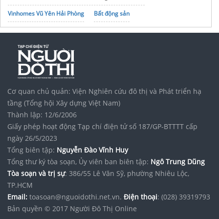
Vinhomes Vũ Yên Hải Phòng
Bất động sản
Vinhomes Saigon Park
thuê xe tải có bửng nâng hạ
noxh K Home Avenue Nhơn Trạch
Tập đoàn Bcons Group
Vòng bi
Phim cách nhiệt ô tô
AKAuto
máy rửa xe lutian 1750psi
Cơ quan chủ quản: Viện Nghiên cứu đô thị và Phát triển hạ
tầng (Tổng hội Xây dựng Việt Nam)
Thành lập: 12/6/2006
Giấy phép hoạt động Tạp chí điện tử số 187/GP-BTTTT cấp
ngày 26/5/2023
Tổng biên tập:
Nguyễn Đào Vĩnh Huy
Tổng thư ký tòa soạn, Ủy viên ban biên tập:
Ngô Trung Dũng
Tòa soạn và trị sự
: 386/55 Lê Văn Sỹ, phường Nhiêu Lộc,
TP.HCM
Email:
toasoan@nguoidothi.net.vn.
Điện thoại
: (028) 39319793
Bản quyền © 2017 Người Đô Thị Online