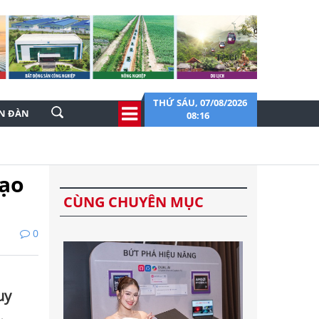
THỨ SÁU, 07/08/2026
ỄN ĐÀN
08:16
mạo
CÙNG CHUYÊN MỤC
0
uy
.