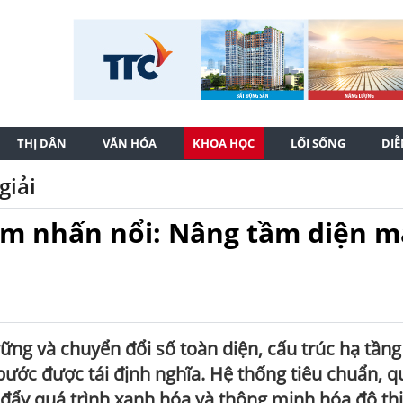
THỊ DÂN
VĂN HÓA
KHOA HỌC
LỐI SỐNG
DI
giải
ểm nhấn nổi: Nâng tầm diện 
vững và chuyển đổi số toàn diện, cấu trúc hạ tầng
ước được tái định nghĩa. Hệ thống tiêu chuẩn, q
đẩy quá trình xanh hóa và thông minh hóa đô thị