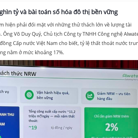
ghìn tỷ và bài toán số hóa đô thị bền vững
m hiện phải đối mặt với những thử thách lớn về lượng tài
nh. Ông Võ Duy Quý, Chủ tịch Công ty TNHH Công nghệ AIwat
ồng Cấp nước Việt Nam cho biết, tỷ lệ thất thoát nước tru
đang nằm ở mức khoảng 17%.