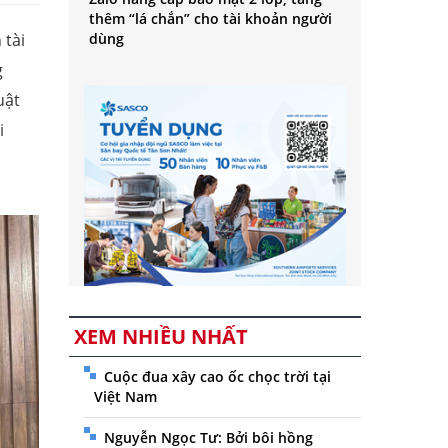
thêm “lá chắn” cho tài khoản người
 tài
dùng
g
uật
i
XEM NHIỀU NHẤT
Cuộc đua xây cao ốc chọc trời tại
Việt Nam
Nguyễn Ngọc Tư: Bởi bôi hồng