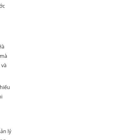
ước
Hà
 mà
 và
thiếu
hi
ản lý