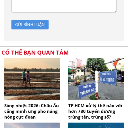
GỬI BÌNH LUẬN
CÓ THỂ BẠN QUAN TÂM
Sóng nhiệt 2026: Châu Âu
TP.HCM xử lý thế nào với
căng mình ứng phó nắng
hơn 780 tuyến đường
nóng cực đoan
trùng tên, trùng số?