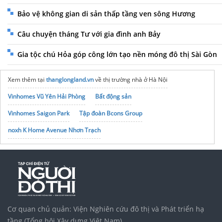
Bảo vệ không gian di sản thấp tầng ven sông Hương
Câu chuyện tháng Tư với gia đình anh Bảy
Gia tộc chú Hỏa góp công lớn tạo nền móng đô thị Sài Gòn
Xem thêm tại
thanglongland.vn
về thị trường nhà ở Hà Nội
Vinhomes Vũ Yên Hải Phòng
Bất động sản
Vinhomes Saigon Park
Tập đoàn Bcons Group
noxh K Home Avenue Nhơn Trạch
Cơ quan chủ quản: Viện Nghiên cứu đô thị và Phát triển hạ
tầng (Tổng hội Xây dựng Việt Nam)