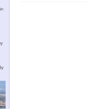
ân
uy
ây