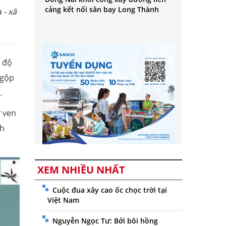
cảng kết nối sân bay Long Thành
 - xã
t độ
 gộp
).
ở ven
ch
XEM NHIỀU NHẤT
Cuộc đua xây cao ốc chọc trời tại
Việt Nam
Nguyễn Ngọc Tư: Bởi bôi hồng