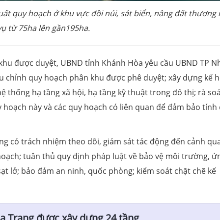
uất quy hoạch ở khu vực đồi núi, sát biển, nâng đất thương
vụ từ 75ha lên gần195ha.
 khu được duyệt, UBND tỉnh Khánh Hòa yêu cầu UBND TP N
ều chỉnh quy hoạch phân khu được phê duyệt; xây dựng kế 
 thống hạ tầng xã hội, hạ tầng kỹ thuật trong đô thị; rà soá
uy hoạch này và các quy hoạch có liên quan để đảm bảo tính
ng có trách nhiệm theo dõi, giám sát tác động đến cảnh qu
hoạch; tuân thủ quy định pháp luật về bảo vệ môi trường, ứ
 sạt lở; bảo đảm an ninh, quốc phòng; kiểm soát chặt chẽ kế
 Trang được xây dựng 24 tầng