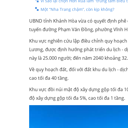
Vì sao lại chọn Hòn Rùa làm “trung tâm biể
Một “Nha Trang chậm”, còn kịp không?
UBND tỉnh Khánh Hòa vừa có quyết định phê d
tuyến đường Phạm Văn Đồng, phường Vĩnh Hòa
Khu vực nghiên cứu lập điều chỉnh quy hoạch
Lương, được định hướng phát triển du lịch - 
này là 25.000 người; đến năm 2040 khoảng 32
Về quy hoạch đất, đối với đất khu du lịch - dị
cao tối đa 40 tầng.
Khu vực đồi núi mật độ xây dựng gộp tối đa 10
độ xây dựng gộp tối đa 5%, cao tối đa 1 tầng.