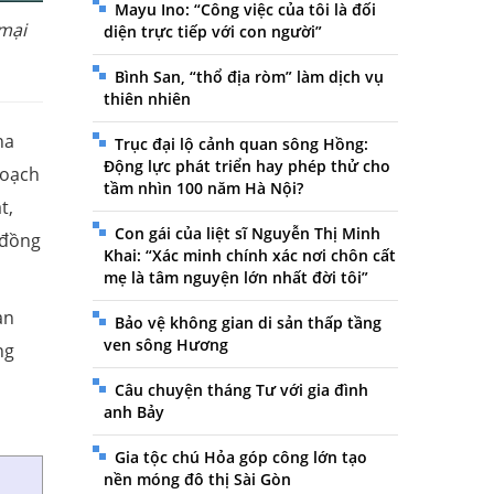
Mayu Ino: “Công việc của tôi là đối
 mại
diện trực tiếp với con người”
Bình San, “thổ địa ròm” làm dịch vụ
thiên nhiên
ha
Trục đại lộ cảnh quan sông Hồng:
Động lực phát triển hay phép thử cho
hoạch
tầm nhìn 100 năm Hà Nội?
t,
Con gái của liệt sĩ Nguyễn Thị Minh
 đồng
Khai: “Xác minh chính xác nơi chôn cất
mẹ là tâm nguyện lớn nhất đời tôi”
an
Bảo vệ không gian di sản thấp tầng
ven sông Hương
ng
Câu chuyện tháng Tư với gia đình
anh Bảy
Gia tộc chú Hỏa góp công lớn tạo
nền móng đô thị Sài Gòn