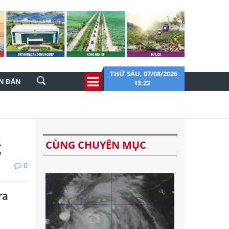
THỨ SÁU, 07/08/2026
ỄN ĐÀN
15:22
g
CÙNG CHUYÊN MỤC
0
ra