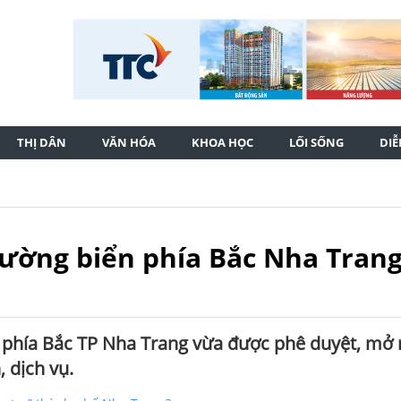
THỊ DÂN
VĂN HÓA
KHOA HỌC
LỐI SỐNG
DI
ường biển phía Bắc Nha Tran
phía Bắc TP Nha Trang vừa được phê duyệt, mở 
, dịch vụ.