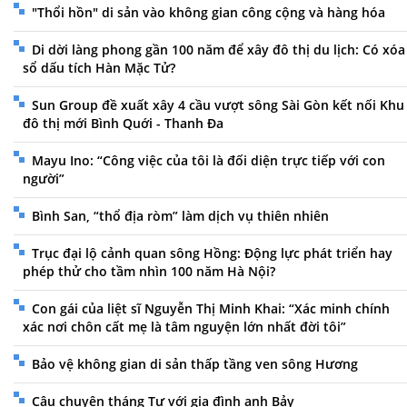
"Thổi hồn" di sản vào không gian công cộng và hàng hóa
Di dời làng phong gần 100 năm để xây đô thị du lịch: Có xóa
sổ dấu tích Hàn Mặc Tử?
Sun Group đề xuất xây 4 cầu vượt sông Sài Gòn kết nối Khu
đô thị mới Bình Quới - Thanh Đa
Mayu Ino: “Công việc của tôi là đối diện trực tiếp với con
người”
Bình San, “thổ địa ròm” làm dịch vụ thiên nhiên
Trục đại lộ cảnh quan sông Hồng: Động lực phát triển hay
phép thử cho tầm nhìn 100 năm Hà Nội?
Con gái của liệt sĩ Nguyễn Thị Minh Khai: “Xác minh chính
xác nơi chôn cất mẹ là tâm nguyện lớn nhất đời tôi”
Bảo vệ không gian di sản thấp tầng ven sông Hương
Câu chuyện tháng Tư với gia đình anh Bảy