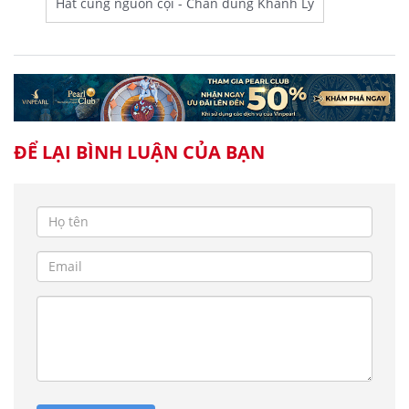
Hát cùng nguồn cội - Chân dung Khánh Ly
ĐỂ LẠI BÌNH LUẬN CỦA BẠN