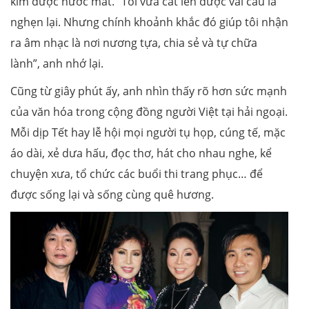
kìm được nước mắt. “Tôi vừa cất lên được vài câu là
nghẹn lại. Nhưng chính khoảnh khắc đó giúp tôi nhận
ra âm nhạc là nơi nương tựa, chia sẻ và tự chữa
lành”, anh nhớ lại.
Cũng từ giây phút ấy, anh nhìn thấy rõ hơn sức mạnh
của văn hóa trong cộng đồng người Việt tại hải ngoại.
Mỗi dịp Tết hay lễ hội mọi người tụ họp, cúng tế, mặc
áo dài, xẻ dưa hấu, đọc thơ, hát cho nhau nghe, kể
chuyện xưa, tổ chức các buổi thi trang phục… để
được sống lại và sống cùng quê hương.