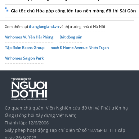
Gia tộc chú Hỏa góp công lớn tạo nền móng đô thị Sài Gòn
Xem thêm tại
thanglongland.vn
về thị trường nhà ở Hà Nội
Vinhomes Vũ Yên Hải Phòng
Bất động sản
Tập đoàn Bcons Group
noxh K Home Avenue Nhơn Trạch
Vinhomes Saigon Park
Cơ quan chủ quản: Viện Nghiên cứu đô thị và Phát triển hạ
tầng (Tổng hội Xây dựng Việt Nam)
Thành lập: 12/6/2006
Giấy phép hoạt động Tạp chí điện tử số 187/GP-BTTTT cấp
ngày 26/5/2023