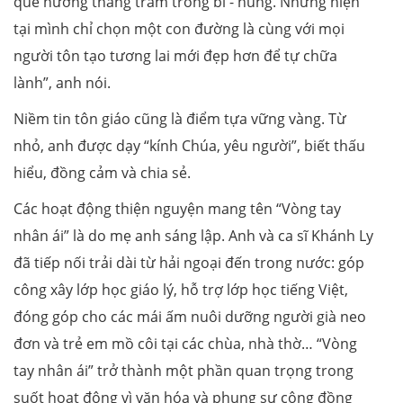
quê hương thăng trầm trong bi - hùng. Nhưng hiện
tại mình chỉ chọn một con đường là cùng với mọi
người tôn tạo tương lai mới đẹp hơn để tự chữa
lành”, anh nói.
Niềm tin tôn giáo cũng là điểm tựa vững vàng. Từ
nhỏ, anh được dạy “kính Chúa, yêu người”, biết thấu
hiểu, đồng cảm và chia sẻ.
Các hoạt động thiện nguyện mang tên “Vòng tay
nhân ái” là do mẹ anh sáng lập. Anh và ca sĩ Khánh Ly
đã tiếp nối trải dài từ hải ngoại đến trong nước: góp
công xây lớp học giáo lý, hỗ trợ lớp học tiếng Việt,
đóng góp cho các mái ấm nuôi dưỡng người già neo
đơn và trẻ em mồ côi tại các chùa, nhà thờ… “Vòng
tay nhân ái” trở thành một phần quan trọng trong
suốt hoạt động vì văn hóa và phụng sự cộng đồng