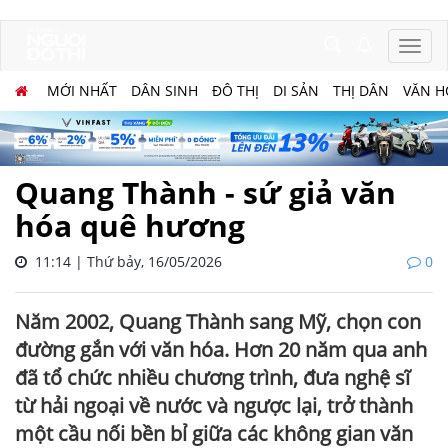
MỚI NHẤT
DÂN SINH
ĐÔ THỊ
DI SẢN
THỊ DÂN
VĂN H
Quang Thành - sứ giả văn
hóa quê hương
11:14 | Thứ bảy, 16/05/2026
0
Năm 2002, Quang Thành sang Mỹ, chọn con
đường gắn với văn hóa. Hơn 20 năm qua anh
đã tổ chức nhiều chương trình, đưa nghệ sĩ
từ hải ngoại về nước và ngược lại, trở thành
một cầu nối bền bỉ giữa các không gian văn