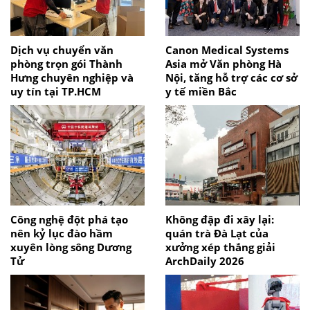
Dịch vụ chuyển văn
Canon Medical Systems
phòng trọn gói Thành
Asia mở Văn phòng Hà
Hưng chuyên nghiệp và
Nội, tăng hỗ trợ các cơ sở
uy tín tại TP.HCM
y tế miền Bắc
Công nghệ đột phá tạo
Không đập đi xây lại:
nên kỷ lục đào hầm
quán trà Đà Lạt của
xuyên lòng sông Dương
xưởng xép thắng giải
Tử
ArchDaily 2026