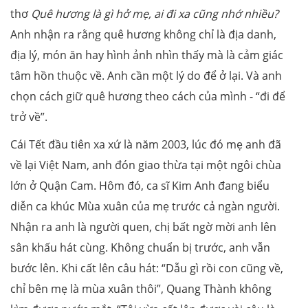
thơ
Quê hương là gì hở mẹ, ai đi xa cũng nhớ nhiều?
Anh nhận ra rằng quê hương không chỉ là địa danh,
địa lý, món ăn hay hình ảnh nhìn thấy mà là cảm giác
tâm hồn thuộc về. Anh cần một lý do để ở lại. Và anh
chọn cách giữ quê hương theo cách của mình - “đi để
trở về”.
Cái Tết đầu tiên xa xứ là năm 2003, lúc đó mẹ anh đã
về lại Việt Nam, anh đón giao thừa tại một ngôi chùa
lớn ở Quận Cam. Hôm đó, ca sĩ Kim Anh đang biểu
diễn ca khúc Mùa xuân của mẹ trước cả ngàn người.
Nhận ra anh là người quen, chị bất ngờ mời anh lên
sân khấu hát cùng. Không chuẩn bị trước, anh vẫn
bước lên. Khi cất lên câu hát: “Dẫu gì rồi con cũng về,
chỉ bên mẹ là mùa xuân thôi”, Quang Thành không