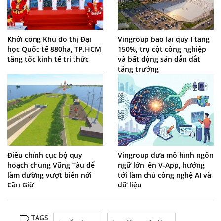
Khởi công Khu đô thị Đại
Vingroup báo lãi quý I tăng
học Quốc tế 880ha, TP.HCM
150%, trụ cột công nghiệp
tăng tốc kinh tế tri thức
và bất động sản dẫn dắt
tăng trưởng
Điều chỉnh cục bộ quy
Vingroup đưa mô hình ngôn
hoạch chung Vũng Tàu để
ngữ lớn lên V-App, hướng
làm đường vượt biển nới
tới làm chủ công nghệ AI và
Cần Giờ
dữ liệu
TAGS