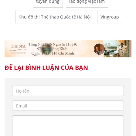
tuyển dụng
lao động việc làm
Khu đô thị Thể thao Quốc tế Hà Nội
Vingroup
ĐỂ LẠI BÌNH LUẬN CỦA BẠN