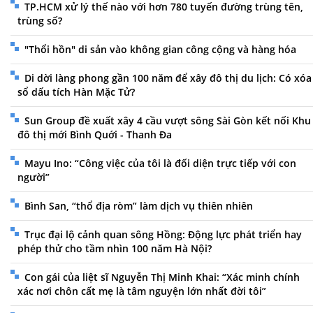
TP.HCM xử lý thế nào với hơn 780 tuyến đường trùng tên,
trùng số?
"Thổi hồn" di sản vào không gian công cộng và hàng hóa
Di dời làng phong gần 100 năm để xây đô thị du lịch: Có xóa
sổ dấu tích Hàn Mặc Tử?
Sun Group đề xuất xây 4 cầu vượt sông Sài Gòn kết nối Khu
đô thị mới Bình Quới - Thanh Đa
Mayu Ino: “Công việc của tôi là đối diện trực tiếp với con
người”
Bình San, “thổ địa ròm” làm dịch vụ thiên nhiên
Trục đại lộ cảnh quan sông Hồng: Động lực phát triển hay
phép thử cho tầm nhìn 100 năm Hà Nội?
Con gái của liệt sĩ Nguyễn Thị Minh Khai: “Xác minh chính
xác nơi chôn cất mẹ là tâm nguyện lớn nhất đời tôi”