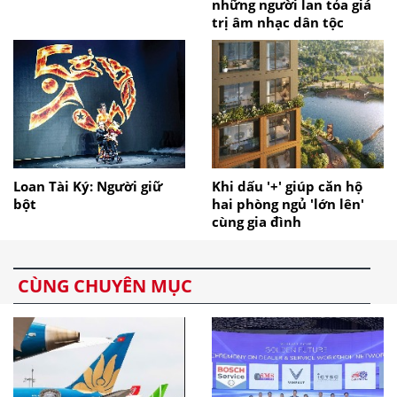
những người lan tỏa giá
trị âm nhạc dân tộc
Loan Tài Ký: Người giữ
Khi dấu '+' giúp căn hộ
bột
hai phòng ngủ 'lớn lên'
cùng gia đình
CÙNG CHUYÊN MỤC