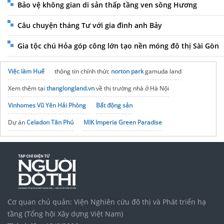
Bảo vệ không gian di sản thấp tầng ven sông Hương
Câu chuyện tháng Tư với gia đình anh Bảy
Gia tộc chú Hỏa góp công lớn tạo nền móng đô thị Sài Gòn
Việc làm Huế
thông tin chính thức
norton park
gamuda land
Xem thêm tại
thanglongland.vn
về thị trường nhà ở Hà Nội
Vinhomes Vũ Yên Hải Phòng
Bất động sản
Dự án
Celadon Tân Phú
MIK Imperia Green Paradise
Săn
Xe đạp Horizon Fitness
ưu đãi
xây nhà trọn gói
khu đô thị
eco retreat long an
Chính sách bán hàng Hanoi Season Garden
Chung cư D’.Diamant Bleu
Tập đoàn Bcons Group
noxh K Home Avenue Nhơn Trạch
Vinhomes Saigon Park
Cơ quan chủ quản: Viện Nghiên cứu đô thị và Phát triển hạ
tầng (Tổng hội Xây dựng Việt Nam)